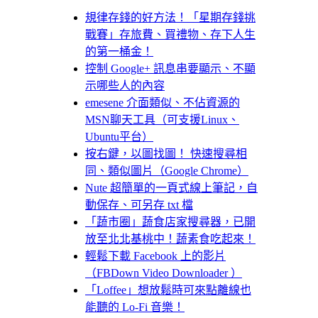
規律存錢的好方法！「星期存錢挑
戰賽」存旅費、買禮物、存下人生
的第一桶金！
控制 Google+ 訊息串要顯示、不顯
示哪些人的內容
emesene 介面類似、不佔資源的
MSN聊天工具（可支援Linux、
Ubuntu平台）
按右鍵，以圖找圖！ 快速搜尋相
同、類似圖片（Google Chrome）
Nute 超簡單的一頁式線上筆記，自
動保存、可另存 txt 檔
「蔬市圈」蔬食店家搜尋器，已開
放至北北基桃中！蔬素食吃起來！
輕鬆下載 Facebook 上的影片
（FBDown Video Downloader ）
「Loffee」想放鬆時可來點離線也
能聽的 Lo-Fi 音樂！