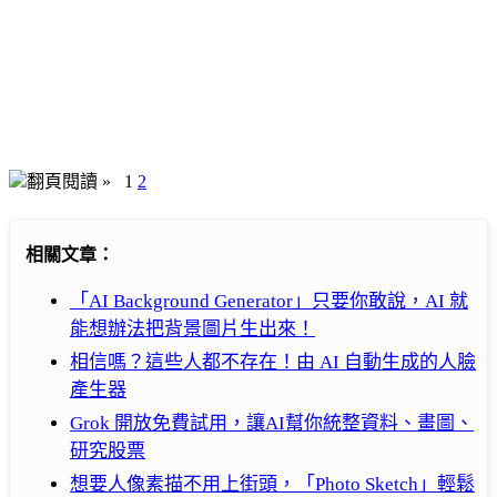
翻頁閱讀 »
1
2
相關文章：
「AI Background Generator」只要你敢說，AI 就
能想辦法把背景圖片生出來！
相信嗎？這些人都不存在！由 AI 自動生成的人臉
產生器
Grok 開放免費試用，讓AI幫你統整資料、畫圖、
研究股票
想要人像素描不用上街頭，「Photo Sketch」輕鬆