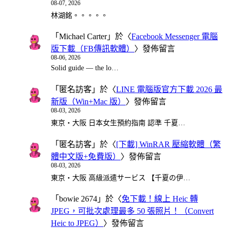
08-07, 2026
林湖銘。。。。。
「
Michael Carter
」於〈
Facebook Messenger 電腦
版下載（FB傳訊軟體）
〉發佈留言
08-06, 2026
Solid guide — the lo…
「
匿名訪客
」於〈
LINE 電腦版官方下載 2026 最
新版（Win+Mac 版）
〉發佈留言
08-03, 2026
東京・大阪 日本女生預約指南 認準 千夏…
「
匿名訪客
」於〈
[下載] WinRAR 壓縮軟體（繁
體中文版+免費版）
〉發佈留言
08-03, 2026
東京・大阪 高級派遣サービス 【千夏の伊…
「
bowie 2674
」於〈
免下載！線上 Heic 轉
JPEG，可批次處理最多 50 張照片！（Convert
Heic to JPEG）
〉發佈留言