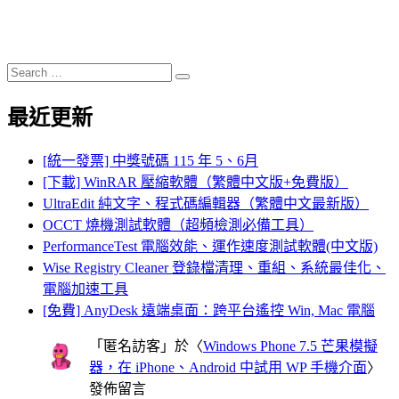
Search
Search
for:
最近更新
[統一發票] 中獎號碼 115 年 5、6月
[下載] WinRAR 壓縮軟體（繁體中文版+免費版）
UltraEdit 純文字、程式碼編輯器（繁體中文最新版）
OCCT 燒機測試軟體（超頻檢測必備工具）
PerformanceTest 電腦效能、運作速度測試軟體(中文版)
Wise Registry Cleaner 登錄檔清理、重組、系統最佳化、
電腦加速工具
[免費] AnyDesk 遠端桌面：跨平台遙控 Win, Mac 電腦
「
匿名訪客
」於〈
Windows Phone 7.5 芒果模擬
器，在 iPhone、Android 中試用 WP 手機介面
〉
發佈留言