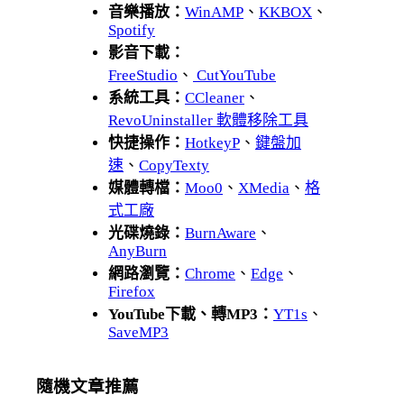
音樂播放：
WinAMP
、
KKBOX
、
Spotify
影音下載：
FreeStudio
、
CutYouTube
系統工具：
CCleaner
、
RevoUninstaller 軟體移除工具
快捷操作：
HotkeyP
、
鍵盤加
速
、
CopyTexty
媒體轉檔：
Moo0
、
XMedia
、
格
式工廠
光碟燒錄：
BurnAware
、
AnyBurn
網路瀏覽：
Chrome
、
Edge
、
Firefox
YouTube下載、轉MP3：
YT1s
、
SaveMP3
隨機文章推薦