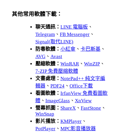
其他常用軟體下載：
聊天通訊：
LINE 電腦板
、
Telegram
、
FB Messenger
、
Signal(取代LINE)
防毒軟體：
小紅傘
、
卡巴斯基
、
AVG
、
Avast
壓縮軟體：
WinRAR
、
WinZIP
、
7-ZIP 免費壓縮軟體
文書處理：
NotePad++ 純文字編
輯器
、
PDF24
、
Office下載
看圖軟體：
IrfanView 免費看圖軟
體
、
ImageGlass
、
XnView
螢幕抓圖：
ShareX
、
FastStone
、
WinSnap
影片播放：
KMPlayer
、
PotPlayer
、
MPC影音播放器