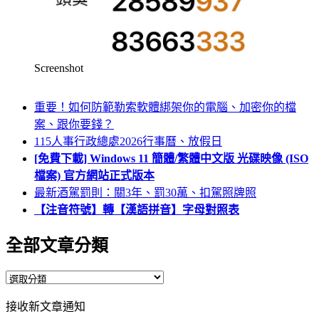
Screenshot
重要！如何防範勒索軟體綁架你的電腦、加密你的檔
案、跟你要錢？
115人事行政總處2026行事曆、放假日
[免費下載] Windows 11 簡體/繁體中文版 光碟映像 (ISO
檔案) 官方網站正式版本
最新酒駕罰則：關3年、罰30萬、扣駕照牌照
【注音符號】轉【漢語拼音】字母對照表
全部文章分類
全
部
接收新文章通知
文