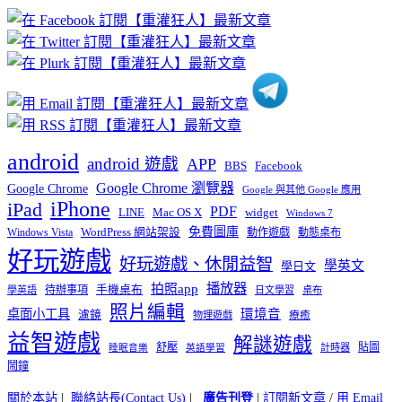
章
分
類
android
android 遊戲
APP
BBS
Facebook
Google Chrome 瀏覽器
Google Chrome
Google 與其他 Google 應用
iPhone
iPad
PDF
widget
LINE
Mac OS X
Windows 7
免費圖庫
Windows Vista
WordPress 網站架設
動作遊戲
動態桌布
好玩遊戲
好玩遊戲、休閒益智
學英文
學日文
播放器
拍照app
待辦事項
手機桌布
學英語
日文學習
桌布
照片編輯
桌面小工具
環境音
濾鏡
療癒
物理遊戲
益智遊戲
解謎遊戲
舒壓
貼圖
計時器
睡眠音樂
英語學習
鬧鐘
關於本站
|
聯絡站長(Contact Us)
|
廣告刊登
|
訂閱新文章
/
用 Email