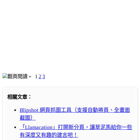
翻頁閱讀 »
1
2
3
相關文章：
Blipshot 網頁抓圖工具（支援自動捲頁、全畫面
截圖）
「Llamacation」打開新分頁，讓草泥馬給你一些
有深度又有趣的建言吧！