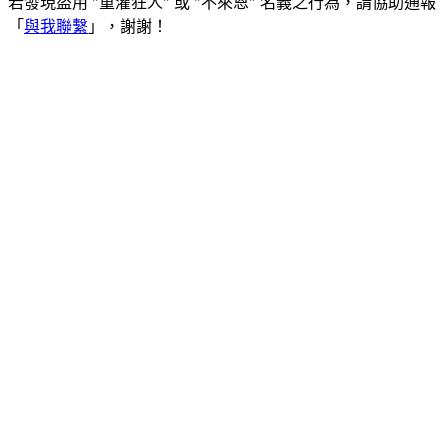
若發現盜用 "重灌狂人" 或 "不來恩" 名義之行為，請協助通報
「
與我聯繫
」，謝謝！