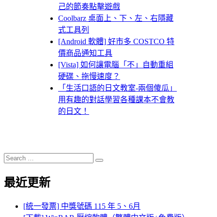
己的節奏點擊遊戲
Coolbarz 桌面上、下、左、右隱藏
式工具列
[Android 軟體] 好市多 COSTCO 特
價商品通知工具
[Vista] 如何讓電腦「不」自動重組
硬碟、拖慢速度？
「生活口語的日文教室-兩個傻瓜」
用有趣的對話學習各種課本不會教
的日文！
Search
Search
for:
最近更新
[統一發票] 中獎號碼 115 年 5、6月