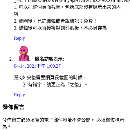
_=3551b6b83caHR0cHM6Ly9jaHJvbWUuZ29vZ2xlLmNv
1. 可以把整個頁面截圖，包括底部沒有顯示出來的內
容；
2. 截圖後，允許編輯或者說標記；免費！
3. 編輯後可以直接複製到剪貼板，不必另存為
Reply
匿名訪客
表示:
04-14, 2021下午 1:09.27
第3步 只後需要網頁長截圖的時候，
——》有錯字，請更正為「之後」。
Reply
發佈留言
發佈留言必須填寫的電子郵件地址不會公開。
必填欄位標示
為
*