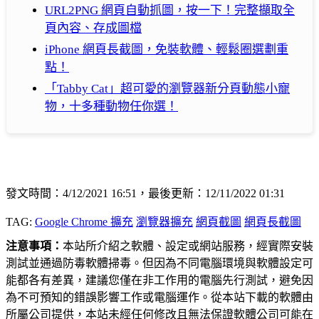
URL2PNG 網頁自動抓圖，按一下！完整擷取全
頁內容、存成圖檔
iPhone 網頁長截圖，免裝軟體、輕鬆圈選劃重
點！
「Tabby Cat」超可愛的瀏覽器新分頁動態小寵
物，十多種動物任你選！
發文時間：4/12/2021 16:51，最後更新：12/11/2022 01:31
TAG:
Google Chrome 擴充
瀏覽器擴充
網頁截圖
網頁長截圖
注意事項：
本站所介紹之軟體、設定或網站服務，經實際安裝
測試並通過防毒軟體掃毒。但因為不同電腦環境與軟體設定可
能都各有差異，建議您僅在非工作用的電腦先行測試，避免因
為不可預知的錯誤影響工作或電腦運作。從本站下載的軟體由
所屬公司提供，本站未經任何修改且無法保證軟體公司可能在