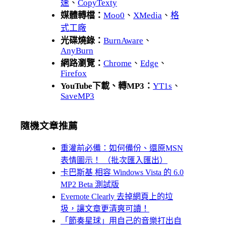
速
、
CopyTexty
媒體轉檔：
Moo0
、
XMedia
、
格
式工廠
光碟燒錄：
BurnAware
、
AnyBurn
網路瀏覽：
Chrome
、
Edge
、
Firefox
YouTube下載、轉MP3：
YT1s
、
SaveMP3
隨機文章推薦
重灌前必備：如何備份、還原MSN
表情圖示！ （批次匯入匯出）
卡巴斯基 相容 Windows Vista 的 6.0
MP2 Beta 測試版
Evernote Clearly 去掉網頁上的垃
圾，讓文章更清爽可讀！
「節奏星球」用自己的音樂打出自