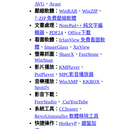
AVG
、
Avast
壓縮軟體：
WinRAR
、
WinZIP
、
7-ZIP 免費壓縮軟體
文書處理：
NotePad++ 純文字編
輯器
、
PDF24
、
Office下載
看圖軟體：
IrfanView 免費看圖軟
體
、
ImageGlass
、
XnView
螢幕抓圖：
ShareX
、
FastStone
、
WinSnap
影片播放：
KMPlayer
、
PotPlayer
、
MPC影音播放器
音樂播放：
WinAMP
、
KKBOX
、
Spotify
影音下載：
FreeStudio
、
CutYouTube
系統工具：
CCleaner
、
RevoUninstaller 軟體移除工具
快捷操作：
HotkeyP
、
鍵盤加