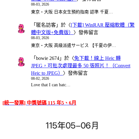
08-03, 2026
東京・大阪 日本女生預約指南 認準 千夏…
「
匿名訪客
」於〈
[下載] WinRAR 壓縮軟體（繁
體中文版+免費版）
〉發佈留言
08-03, 2026
東京・大阪 高級派遣サービス 【千夏の伊…
「
bowie 2674
」於〈
免下載！線上 Heic 轉
JPEG，可批次處理最多 50 張照片！（Convert
Heic to JPEG）
〉發佈留言
08-02, 2026
Love that I can batc…
[統一發票] 中獎號碼 115 年5、6月