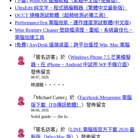
[下載] WinRAR 壓縮軟體（繁體中文版+免費版）
UltraEdit 純文字、程式碼編輯器（繁體中文最新版）
OCCT 燒機測試軟體（超頻檢測必備工具）
PerformanceTest 電腦效能、運作速度測試軟體(中文版)
Wise Registry Cleaner 登錄檔清理、重組、系統最佳化、
電腦加速工具
[免費] AnyDesk 遠端桌面：跨平台遙控 Win, Mac 電腦
「
匿名訪客
」於〈
Windows Phone 7.5 芒果模擬
器，在 iPhone、Android 中試用 WP 手機介面
〉
發佈留言
08-07, 2026
林湖銘。。。。。
「
Michael Carter
」於〈
Facebook Messenger 電腦
版下載（FB傳訊軟體）
〉發佈留言
08-06, 2026
Solid guide — the lo…
「
匿名訪客
」於〈
LINE 電腦版官方下載 2026 最
新版（Win+Mac 版）
〉發佈留言