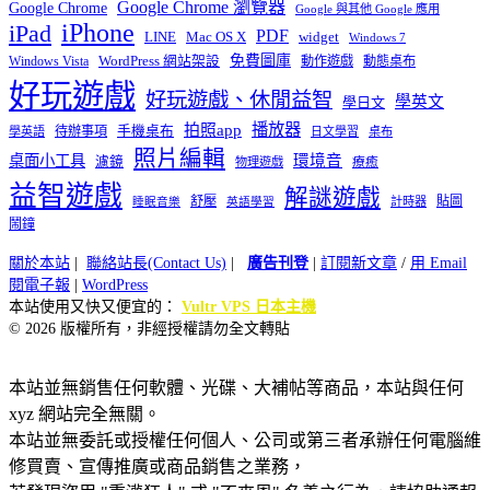
Google Chrome 瀏覽器
Google Chrome
Google 與其他 Google 應用
iPhone
iPad
PDF
widget
LINE
Mac OS X
Windows 7
免費圖庫
Windows Vista
WordPress 網站架設
動作遊戲
動態桌布
好玩遊戲
好玩遊戲、休閒益智
學英文
學日文
播放器
拍照app
待辦事項
手機桌布
學英語
日文學習
桌布
照片編輯
桌面小工具
環境音
濾鏡
療癒
物理遊戲
益智遊戲
解謎遊戲
舒壓
貼圖
計時器
睡眠音樂
英語學習
鬧鐘
關於本站
|
聯絡站長(Contact Us)
|
廣告刊登
|
訂閱新文章
/
用 Email
閱電子報
|
WordPress
本站使用又快又便宜的：
Vultr VPS 日本主機
© 2026 版權所有，非經授權請勿全文轉貼
本站並無銷售任何軟體、光碟、大補帖等商品，本站與任何
xyz 網站完全無關。
本站並無委託或授權任何個人、公司或第三者承辦任何電腦維
修買賣、宣傳推廣或商品銷售之業務，