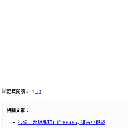
翻頁閱讀 »
1
2
3
相關文章：
很像「超級瑪莉」的 8BitBoy 復古小遊戲