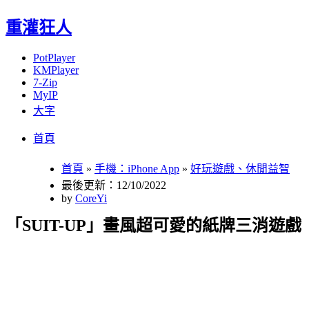
重灌狂人
PotPlayer
KMPlayer
7-Zip
MyIP
大字
Menu
Skip
首頁
to
content
首頁
»
手機：iPhone App
»
好玩遊戲、休閒益智
最後更新：12/10/2022
by
CoreYi
「SUIT-UP」畫風超可愛的紙牌三消遊戲