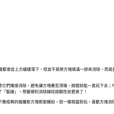
塊們一樣都會從上方緩緩落下，但並不是將方塊填滿一排來消除，
將它們連接消除，避免讓方塊疊至頂端，遊戲就能一直玩下去；
了「藍線」，想要順利消除線段挑戰性就更高了！
不像經典的俄羅斯方塊那麼繽紛，但一樣相當耐玩，喜歡方塊消