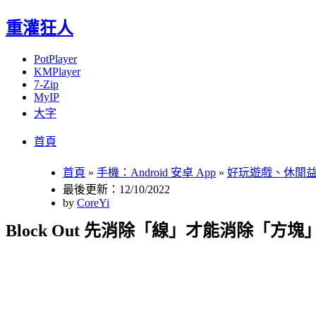
重灌狂人
PotPlayer
KMPlayer
7-Zip
MyIP
大字
Menu
Skip
首頁
to
content
首頁
»
手機：Android 安卓 App
»
好玩遊戲、休閒
最後更新：12/10/2022
by
CoreYi
Block Out 先消除「線」才能消除「方