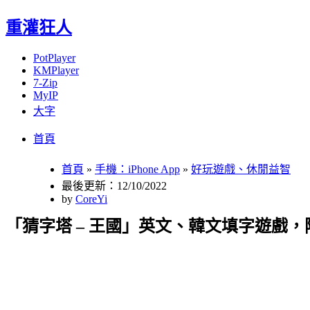
重灌狂人
PotPlayer
KMPlayer
7-Zip
MyIP
大字
Menu
Skip
首頁
to
content
首頁
»
手機：iPhone App
»
好玩遊戲、休閒益智
最後更新：12/10/2022
by
CoreYi
「猜字塔 – 王國」英文、韓文填字遊戲