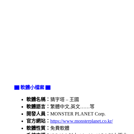
▇ 軟體小檔案 ▇
軟體名稱：
猜字塔 – 王國
軟體語言：
繁體中文,英文……等
開發人員：
MONSTER PLANET Corp.
官方網站：
https://www.monsterplanet.co.kr/
軟體性質：
免費軟體