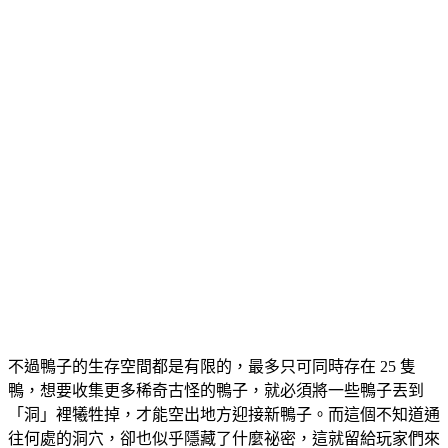
不過鴨子的生存空間都是有限的，最多只可同時存在 25 隻
鴨，想要收集更多稀奇古怪的鴨子，就必須將一些鴨子丟到
「洞」裡犧牲掉，才能空出地方迎接新鴨子。而這個不知道通
往何處的洞穴，卻也似乎隱藏了什麼祕密，這就留給玩家們來