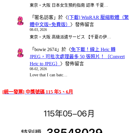
東京・大阪 日本女生預約指南 認準 千夏…
「
匿名訪客
」於〈
[下載] WinRAR 壓縮軟體（繁
體中文版+免費版）
〉發佈留言
08-03, 2026
東京・大阪 高級派遣サービス 【千夏の伊…
「
bowie 2674
」於〈
免下載！線上 Heic 轉
JPEG，可批次處理最多 50 張照片！（Convert
Heic to JPEG）
〉發佈留言
08-02, 2026
Love that I can batc…
[統一發票] 中獎號碼 115 年5、6月