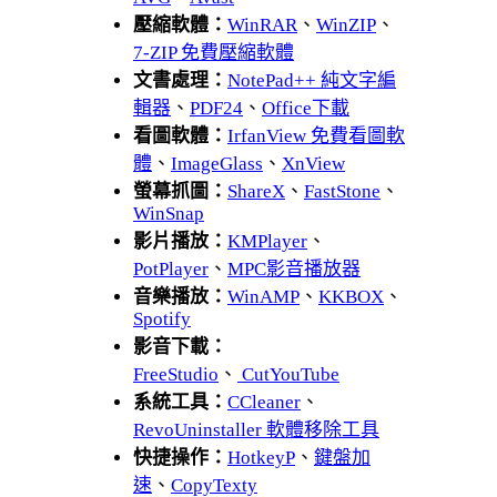
壓縮軟體：
WinRAR
、
WinZIP
、
7-ZIP 免費壓縮軟體
文書處理：
NotePad++ 純文字編
輯器
、
PDF24
、
Office下載
看圖軟體：
IrfanView 免費看圖軟
體
、
ImageGlass
、
XnView
螢幕抓圖：
ShareX
、
FastStone
、
WinSnap
影片播放：
KMPlayer
、
PotPlayer
、
MPC影音播放器
音樂播放：
WinAMP
、
KKBOX
、
Spotify
影音下載：
FreeStudio
、
CutYouTube
系統工具：
CCleaner
、
RevoUninstaller 軟體移除工具
快捷操作：
HotkeyP
、
鍵盤加
速
、
CopyTexty