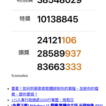
Screenshot
重要！如何防範勒索軟體綁架你的電腦、加密你的檔
案、跟你要錢？
115人事行政總處2026行事曆、放假日
[免費下載] Windows 11 簡體/繁體中文版 光碟映像 (ISO