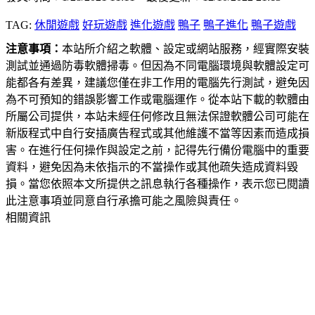
TAG:
休閒遊戲
好玩遊戲
進化遊戲
鴨子
鴨子進化
鴨子遊戲
注意事項：
本站所介紹之軟體、設定或網站服務，經實際安裝
測試並通過防毒軟體掃毒。但因為不同電腦環境與軟體設定可
能都各有差異，建議您僅在非工作用的電腦先行測試，避免因
為不可預知的錯誤影響工作或電腦運作。從本站下載的軟體由
所屬公司提供，本站未經任何修改且無法保證軟體公司可能在
新版程式中自行安插廣告程式或其他維護不當等因素而造成損
害。在進行任何操作與設定之前，記得先行備份電腦中的重要
資料，避免因為未依指示的不當操作或其他疏失造成資料毀
損。當您依照本文所提供之訊息執行各種操作，表示您已閱讀
此注意事項並同意自行承擔可能之風險與責任。
相關資訊