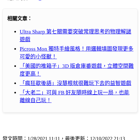
相關文章：
Ultra Sharp 第七關需要突破常理思考的物理解謎
遊戲
Picross Mon 獨特手繪風格！用邏輯填圖發現更多
可愛的小怪獸！
「美國的推箱子」3D 版倉庫番遊戲，立體空間難
度更高！
「瘋狂歇後語」沒慧根就很難玩下去的益智遊戲
「大老二」可與 FB 好友隨時線上玩一局，也能
離線自己玩！
發文時間：1/28/2021 11:11，最後更新：12/10/2022 21:13