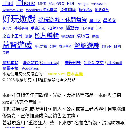
iPhone
iPad
PDF
widget
LINE
Mac OS X
Windows 7
免費圖庫
Windows Vista
WordPress 網站架設
動作遊戲
動態桌布
好玩遊戲
好玩遊戲、休閒益智
學英文
學日文
播放器
拍照app
待辦事項
手機桌布
學英語
日文學習
桌布
照片編輯
桌面小工具
環境音
濾鏡
療癒
物理遊戲
益智遊戲
解謎遊戲
舒壓
貼圖
計時器
睡眠音樂
英語學習
鬧鐘
關於本站
|
聯絡站長(Contact Us)
|
廣告刊登
|
訂閱新文章
/
用 Email
閱電子報
|
WordPress
本站使用又快又便宜的：
Vultr VPS 日本主機
© 2026 版權所有，非經授權請勿全文轉貼
本站並無銷售任何軟體、光碟、大補帖等商品，本站與任何
xyz 網站完全無關。
本站並無委託或授權任何個人、公司或第三者承辦任何電腦維
修買賣、宣傳推廣或商品銷售之業務，
若發現盜用 "重灌狂人" 或 "不來恩" 名義之行為，請協助通報