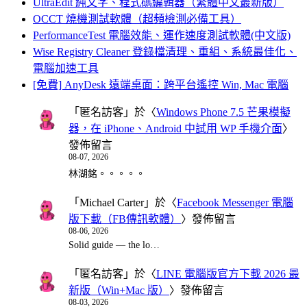
UltraEdit 純文字、程式碼編輯器（繁體中文最新版）
OCCT 燒機測試軟體（超頻檢測必備工具）
PerformanceTest 電腦效能、運作速度測試軟體(中文版)
Wise Registry Cleaner 登錄檔清理、重組、系統最佳化、
電腦加速工具
[免費] AnyDesk 遠端桌面：跨平台遙控 Win, Mac 電腦
「
匿名訪客
」於〈
Windows Phone 7.5 芒果模擬
器，在 iPhone、Android 中試用 WP 手機介面
〉
發佈留言
08-07, 2026
林湖銘。。。。。
「
Michael Carter
」於〈
Facebook Messenger 電腦
版下載（FB傳訊軟體）
〉發佈留言
08-06, 2026
Solid guide — the lo…
「
匿名訪客
」於〈
LINE 電腦版官方下載 2026 最
新版（Win+Mac 版）
〉發佈留言
08-03, 2026