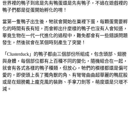
世界裡的鴨子到底是先有鴨蛋還是先有鴨子，不過在遊戲裡的
鴨子們都是從蛋開始孵化的唷！
當第一隻鴨子出生後，牠就會開始在巢裡下蛋，每顆蛋需要孵
化的時間有長有短，而會孵出什麼樣的鴨子也沒有人會知道，
畢竟生物在一代一代進化的過程中，難免都會有一些錯誤問題
發生，然後就會在某個時刻產生了突變！
「Clusterduck」的鴨子都由三個部份所組成，包含頭部、翅膀
與身體，每個部位都有上百種不同的變化，隨機組合在一起，
就會有各式各樣的鴨子種類，但放心，牠們的模樣都還是偏可
愛的，即使頭上長了獨角獸的角、有彎彎曲曲超華麗的鴨屁股
或是在翅膀戴上龐克風的裝飾、手拿刀劍等，萌度還是只增不
減。