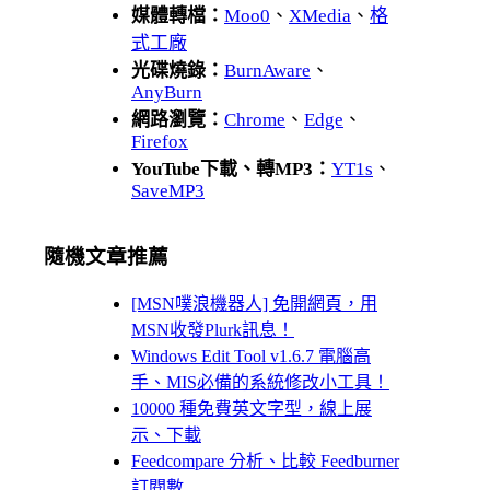
媒體轉檔：
Moo0
、
XMedia
、
格
式工廠
光碟燒錄：
BurnAware
、
AnyBurn
網路瀏覽：
Chrome
、
Edge
、
Firefox
YouTube下載、轉MP3：
YT1s
、
SaveMP3
隨機文章推薦
[MSN噗浪機器人] 免開網頁，用
MSN收發Plurk訊息！
Windows Edit Tool v1.6.7 電腦高
手、MIS必備的系統修改小工具！
10000 種免費英文字型，線上展
示、下載
Feedcompare 分析、比較 Feedburner
訂閱數