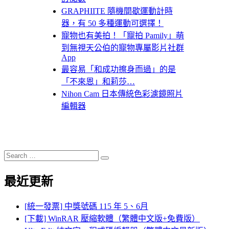
GRAPHIITE 隨機間歇運動計時
器，有 50 多種運動可選擇！
寵物也有美拍！「寵拍 Pamily」萌
到無視天公伯的寵物專屬影片社群
App
最容易「和成功擦身而過」的是
「不來恩」和莉莎…
Nihon Cam 日本傳統色彩濾鏡照片
編輯器
Search
Search
for:
最近更新
[統一發票] 中獎號碼 115 年 5、6月
[下載] WinRAR 壓縮軟體（繁體中文版+免費版）