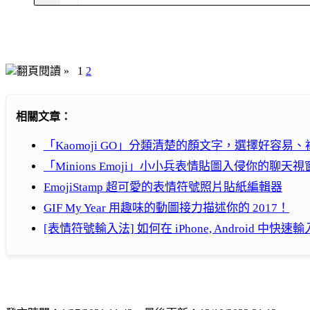
翻頁閱讀 »
1
2
相關文章：
「Kaomoji GO」分類清楚的顏文字，選擇好容易
「Minions Emoji」小小兵表情貼圖入侵你的聊天視
EmojiStamp 超可愛的表情符號照片貼紙編輯器
GIF My Year 用趣味的動圖接力描述你的 2017！
[表情符號輸入法] 如何在 iPhone, Android