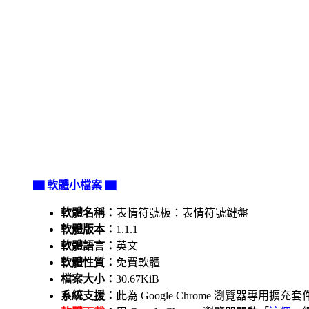
▇ 軟體小檔案 ▇
軟體名稱：
表情符號板：表情符號鍵盤
軟體版本：
1.1.1
軟體語言：
英文
軟體性質：
免費軟體
檔案大小：
30.67KiB
系統支援：
此為 Google Chrome 瀏覽器專用擴充套