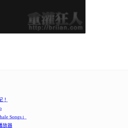
配！
p
e Songs」
音播放器