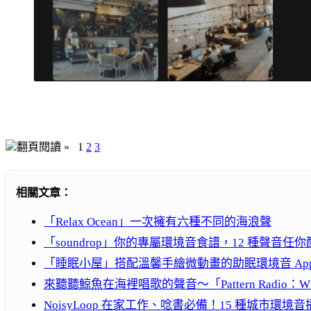
翻頁閱讀 »
1
2
3
相關文章：
「Relax Ocean」一次擁有六種不同的海浪聲
「soundrop」你的專屬環境音食譜，12 種聲音任你
「睡眠小屋」搭配溫馨手繪微動畫的助眠環境音 Ap
來聽聽鯨魚在海裡唱歌的聲音～「Pattern Radio：Whal
NoisyLoop 在家工作、唸書必備！15 種城巿環境