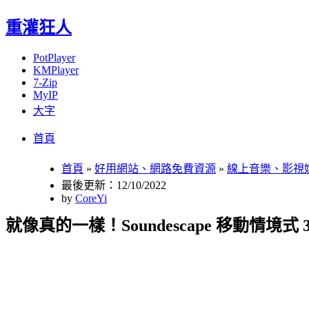
重灌狂人
PotPlayer
KMPlayer
7-Zip
MyIP
大字
Menu
Skip
首頁
to
content
首頁
»
好用網站、網路免費資源
»
線上音樂、影視
最後更新：12/10/2022
by
CoreYi
就像真的一樣！Soundescape 移動情境式