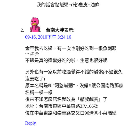
我的話會點鹹粥+(乾)魚皮+油條
台南大胖
表示:
09-16, 2010下午 3:24.16
金華我去吃過，有一次也剛好吃到一根魚刺耶
~~@@
不過是真的還蠻好吃的啦，生意也很好呢
另外也有一家以前吃過覺得不錯的鹹粥(不過很久
沒去吃了)
原本名稱是叫”阿憨鹹粥”，沒錯!!跟公園南路那家
名稱一模一樣
後來不知怎麼店名就改為「憨叔鹹粥」了
地址：台南市東區中華東路3段166號
位在中華東路和崇善路交叉口96清粥小菜隔壁
Reply