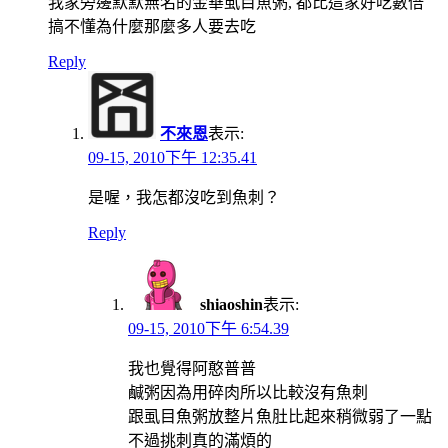
我家旁邊默默無名的金華虱目魚粥, 都比這家好吃數倍
搞不懂為什麼那麼多人要去吃
Reply
不來恩
表示:
09-15, 2010下午 12:35.41
是喔，我怎都沒吃到魚刺？
Reply
shiaoshin
表示:
09-15, 2010下午 6:54.39
我也覺得阿憨普普
鹹粥因為用碎肉所以比較沒有魚刺
跟虱目魚粥放整片魚肚比起來稍微弱了一點
不過挑刺真的滿煩的