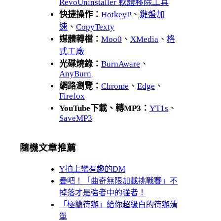
RevoUninstaller 軟體移除工具
快捷操作：
HotkeyP
、
鍵盤加
速
、
CopyTexty
媒體轉檔：
Moo0
、
XMedia
、
格
式工廠
光碟燒錄：
BurnAware
、
AnyBurn
網路瀏覽：
Chrome
、
Edge
、
Firefox
YouTube下載、轉MP3：
YT1s
、
SaveMP3
隨機文章推薦
Y拍上蠻有趣的DM
疊吧！「曲奇無限加載挑戰賽」不
掉落才是強者中的強者！
「極簡待辦」給你超級白的待辦清
單