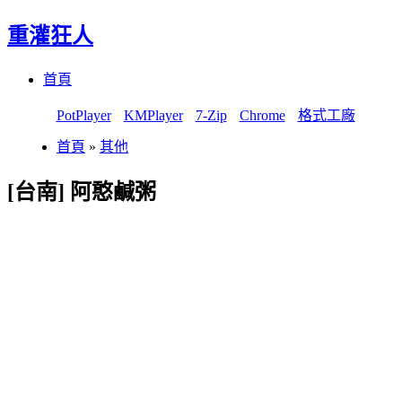
重灌狂人
Menu
Skip
首頁
to
content
PotPlayer
KMPlayer
7-Zip
Chrome
格式工廠
首頁
»
其他
[台南] 阿憨鹹粥