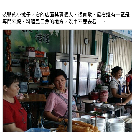
裝粥的小攤子，它的店面其實很大、很寬敞，最右邊有一區是
專門宰殺、料理虱目魚的地方，沒事不要去看…。