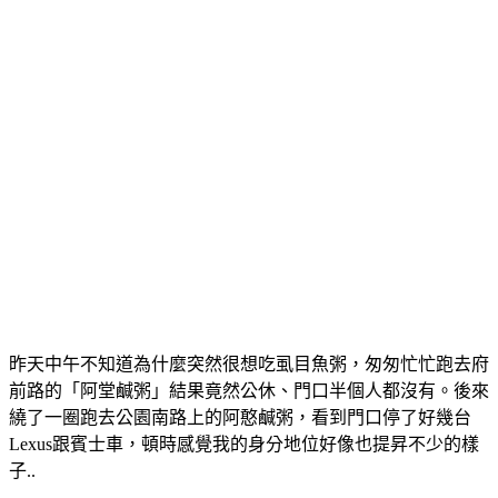
昨天中午不知道為什麼突然很想吃虱目魚粥，匆匆忙忙跑去府
前路的「阿堂鹹粥」結果竟然公休、門口半個人都沒有。後來
繞了一圈跑去公園南路上的阿憨鹹粥，看到門口停了好幾台
Lexus跟賓士車，頓時感覺我的身分地位好像也提昇不少的樣
子..