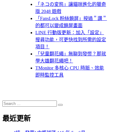
「ネコの変態」讓貓咪進化的獵奇
版 2048 遊戲
「FansLock 粉絲鎖屏」按過＂讚＂
的都可以變成鎖屏畫面
LINE 行動版更新：加入「設定」
搜尋功能，可更快找到所需的設定
項目！
「兒童翻花繩」無聊到發慌？那就
學大雄翻花繩吧！
TMonitor 多核心 CPU 時脈、效能
即時監控工具
Search
Search
for:
最近更新