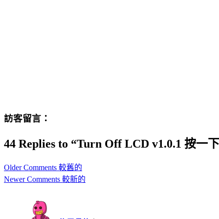
訪客留言：
44 Replies to “Turn Off LCD v1.
Comment
Older Comments 較舊的
navigation
Newer Comments 較新的