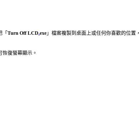
把「
Turn Off LCD
.
exe
」檔案複製到桌面上或任何你喜歡的位置
可恢復螢幕顯示。