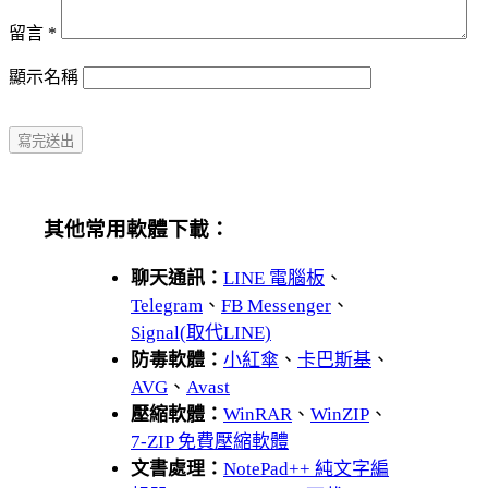
留言
*
顯示名稱
其他常用軟體下載：
聊天通訊：
LINE 電腦板
、
Telegram
、
FB Messenger
、
Signal(取代LINE)
防毒軟體：
小紅傘
、
卡巴斯基
、
AVG
、
Avast
壓縮軟體：
WinRAR
、
WinZIP
、
7-ZIP 免費壓縮軟體
文書處理：
NotePad++ 純文字編