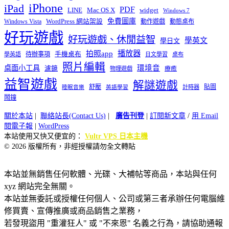
iPhone
iPad
PDF
widget
LINE
Mac OS X
Windows 7
免費圖庫
Windows Vista
WordPress 網站架設
動作遊戲
動態桌布
好玩遊戲
好玩遊戲、休閒益智
學英文
學日文
播放器
拍照app
待辦事項
手機桌布
學英語
日文學習
桌布
照片編輯
桌面小工具
環境音
濾鏡
療癒
物理遊戲
益智遊戲
解謎遊戲
舒壓
貼圖
計時器
睡眠音樂
英語學習
鬧鐘
關於本站
|
聯絡站長(Contact Us)
|
廣告刊登
|
訂閱新文章
/
用 Email
閱電子報
|
WordPress
本站使用又快又便宜的：
Vultr VPS 日本主機
© 2026 版權所有，非經授權請勿全文轉貼
本站並無銷售任何軟體、光碟、大補帖等商品，本站與任何
xyz 網站完全無關。
本站並無委託或授權任何個人、公司或第三者承辦任何電腦維
修買賣、宣傳推廣或商品銷售之業務，
若發現盜用 "重灌狂人" 或 "不來恩" 名義之行為，請協助通報