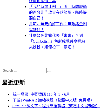
映像檔製作工具
「我的時間比例」可將＂時間經過
的百分比＂放置在狀態欄，隨時提
醒自己！
月薪20萬元的好工作：無敵鐵金剛
駕駛員！
什麼顏色能夠代表「未來」？到
「Cymbolism」色彩感覺共享網站
來找找，順便投下一票吧！
Search
Search
for:
最近更新
[統一發票] 中獎號碼 115 年 5、6月
[下載] WinRAR 壓縮軟體（繁體中文版+免費版）
UltraEdit 純文字、程式碼編輯器（繁體中文最新版）