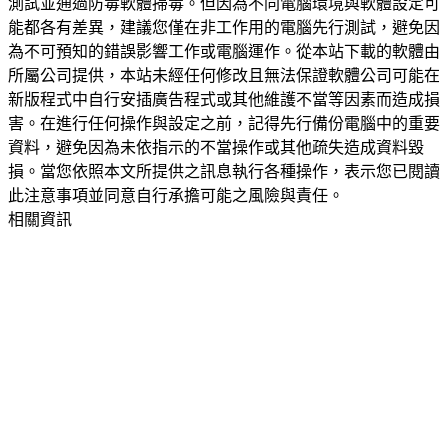
測試並通過防毒軟體掃毒。但因為不同電腦環境與軟體設定可
能都各有差異，建議您僅在非工作用的電腦先行測試，避免因
為不可預知的錯誤影響工作或電腦運作。從本站下載的軟體由
所屬公司提供，本站未經任何修改且無法保證軟體公司可能在
新版程式中自行安插廣告程式或其他維護不當等因素而造成損
害。在進行任何操作與設定之前，記得先行備份電腦中的重要
資料，避免因為未依指示的不當操作或其他疏失造成資料毀
損。當您依照本文所提供之訊息執行各種操作，表示您已閱讀
此注意事項並同意自行承擔可能之風險與責任。
相關資訊