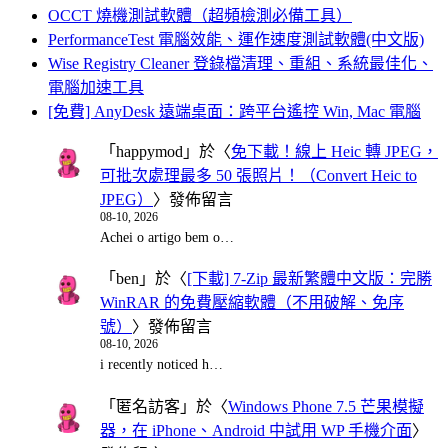
OCCT 燒機測試軟體（超頻檢測必備工具）
PerformanceTest 電腦效能、運作速度測試軟體(中文版)
Wise Registry Cleaner 登錄檔清理、重組、系統最佳化、
電腦加速工具
[免費] AnyDesk 遠端桌面：跨平台遙控 Win, Mac 電腦
「
happymod
」於〈
免下載！線上 Heic 轉 JPEG，
可批次處理最多 50 張照片！（Convert Heic to
JPEG）
〉發佈留言
08-10, 2026
Achei o artigo bem o…
「
ben
」於〈
[下載] 7-Zip 最新繁體中文版：完勝
WinRAR 的免費壓縮軟體（不用破解、免序
號）
〉發佈留言
08-10, 2026
i recently noticed h…
「
匿名訪客
」於〈
Windows Phone 7.5 芒果模擬
器，在 iPhone、Android 中試用 WP 手機介面
〉