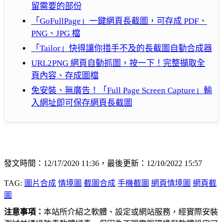
留需要的部份
「GoFullPage」一鍵網頁長截圖，可存成 PDF、
PNG、JPG 檔
「Tailor」快得讓你措手不及的長截圖自動合成器
URL2PNG 網頁自動抓圖，按一下！完整擷取全
頁內容、存成圖檔
免安裝、無廣告！「Full Page Screen Capture」輸
入網址即可保存網頁長截圖
發文時間：12/17/2020 11:36，最後更新：12/10/2022 15:57
TAG:
圖片合成
情境圖
截圖合成
手機截圖
網頁情境圖
網頁截
圖
注意事項：
本站所介紹之軟體、設定或網站服務，經實際安裝