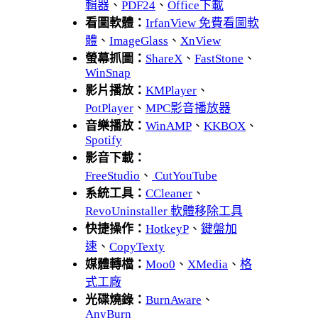
輯器
、
PDF24
、
Office下載
看圖軟體：
IrfanView 免費看圖軟
體
、
ImageGlass
、
XnView
螢幕抓圖：
ShareX
、
FastStone
、
WinSnap
影片播放：
KMPlayer
、
PotPlayer
、
MPC影音播放器
音樂播放：
WinAMP
、
KKBOX
、
Spotify
影音下載：
FreeStudio
、
CutYouTube
系統工具：
CCleaner
、
RevoUninstaller 軟體移除工具
快捷操作：
HotkeyP
、
鍵盤加
速
、
CopyTexty
媒體轉檔：
Moo0
、
XMedia
、
格
式工廠
光碟燒錄：
BurnAware
、
AnyBurn