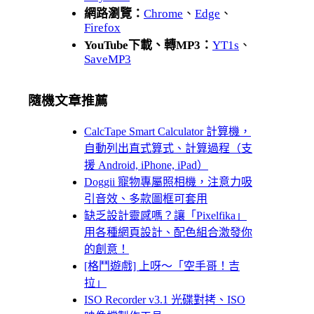
網路瀏覽：
Chrome
、
Edge
、
Firefox
YouTube下載、轉MP3：
YT1s
、
SaveMP3
隨機文章推薦
CalcTape Smart Calculator 計算機，
自動列出直式算式、計算過程（支
援 Android, iPhone, iPad）
Doggii 寵物專屬照相機，注意力吸
引音效、多款圖框可套用
缺乏設計靈感嗎？讓「Pixelfika」
用各種網頁設計、配色組合激發你
的創意！
[格鬥遊戲] 上呀～「空手哥！吉
拉」
ISO Recorder v3.1 光碟對拷、ISO