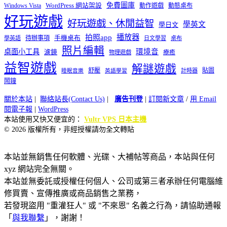
免費圖庫
Windows Vista
WordPress 網站架設
動作遊戲
動態桌布
好玩遊戲
好玩遊戲、休閒益智
學英文
學日文
播放器
拍照app
待辦事項
手機桌布
學英語
日文學習
桌布
照片編輯
桌面小工具
環境音
濾鏡
療癒
物理遊戲
益智遊戲
解謎遊戲
舒壓
貼圖
計時器
睡眠音樂
英語學習
鬧鐘
關於本站
|
聯絡站長(Contact Us)
|
廣告刊登
|
訂閱新文章
/
用 Email
閱電子報
|
WordPress
本站使用又快又便宜的：
Vultr VPS 日本主機
© 2026 版權所有，非經授權請勿全文轉貼
本站並無銷售任何軟體、光碟、大補帖等商品，本站與任何
xyz 網站完全無關。
本站並無委託或授權任何個人、公司或第三者承辦任何電腦維
修買賣、宣傳推廣或商品銷售之業務，
若發現盜用 "重灌狂人" 或 "不來恩" 名義之行為，請協助通報
「
與我聯繫
」，謝謝！