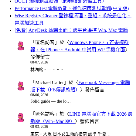
OCCT 燒機測試軟體（超頻檢測必備工具）
PerformanceTest 電腦效能、運作速度測試軟體(中文版)
Wise Registry Cleaner 登錄檔清理、重組、系統最佳化、
電腦加速工具
[免費] AnyDesk 遠端桌面：跨平台遙控 Win, Mac 電腦
「
匿名訪客
」於〈
Windows Phone 7.5 芒果模擬
器，在 iPhone、Android 中試用 WP 手機介面
〉
發佈留言
08-07, 2026
林湖銘。。。。。
「
Michael Carter
」於〈
Facebook Messenger 電腦
版下載（FB傳訊軟體）
〉發佈留言
08-06, 2026
Solid guide — the lo…
「
匿名訪客
」於〈
LINE 電腦版官方下載 2026 最
新版（Win+Mac 版）
〉發佈留言
08-03, 2026
東京・大阪 日本女生預約指南 認準 千夏…