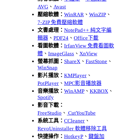
AVG
、
Avast
壓縮軟體：
WinRAR
、
WinZIP
、
7-ZIP 免費壓縮軟體
文書處理：
NotePad++ 純文字編
輯器
、
PDF24
、
Office下載
看圖軟體：
IrfanView 免費看圖軟
體
、
ImageGlass
、
XnView
螢幕抓圖：
ShareX
、
FastStone
、
WinSnap
影片播放：
KMPlayer
、
PotPlayer
、
MPC影音播放器
音樂播放：
WinAMP
、
KKBOX
、
Spotify
影音下載：
FreeStudio
、
CutYouTube
系統工具：
CCleaner
、
RevoUninstaller 軟體移除工具
快捷操作：
HotkeyP
、
鍵盤加