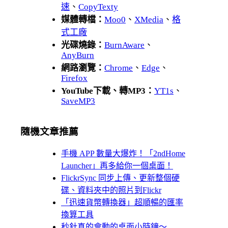
速
、
CopyTexty
媒體轉檔：
Moo0
、
XMedia
、
格
式工廠
光碟燒錄：
BurnAware
、
AnyBurn
網路瀏覽：
Chrome
、
Edge
、
Firefox
YouTube下載、轉MP3：
YT1s
、
SaveMP3
隨機文章推薦
手機 APP 數量大爆炸！「2ndHome
Launcher」再多給你一個桌面！
FlickrSync 同步上傳、更新整個硬
碟、資料夾中的照片到Flickr
「迅速貨幣轉換器」超順暢的匯率
換算工具
秒針真的會動的桌面小時鐘～