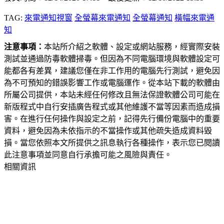
TAG:
來電通知視窗
全螢幕來電通知
全螢幕通知
橫幅來電通
知
注意事項：
本站所介紹之軟體、設定或網站服務，經實際安裝
測試並通過防毒軟體掃毒。但因為不同電腦環境與軟體設定可
能都各有差異，建議您僅在非工作用的電腦先行測試，避免因
為不可預知的錯誤影響工作或電腦運作。從本站下載的軟體由
所屬公司提供，本站未經任何修改且無法保證軟體公司可能在
新版程式中自行安插廣告程式或其他維護不當等因素而造成損
害。在進行任何操作與設定之前，記得先行備份電腦中的重要
資料，避免因為未依指示的不當操作或其他疏失造成資料毀
損。當您依照本文所提供之訊息執行各種操作，表示您已閱讀
此注意事項並同意自行承擔可能之風險與責任。
相關資訊