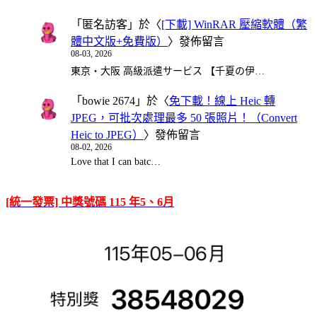
「
匿名訪客
」於〈
[下載] WinRAR 壓縮軟體（繁
體中文版+免費版）
〉發佈留言
08-03, 2026
東京・大阪 高級派遣サービス 【千夏の伊…
「
bowie 2674
」於〈
免下載！線上 Heic 轉
JPEG，可批次處理最多 50 張照片！（Convert
Heic to JPEG）
〉發佈留言
08-02, 2026
Love that I can batc…
[統一發票] 中獎號碼 115 年5、6月