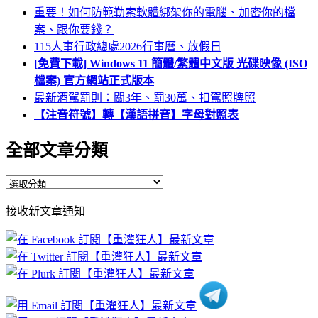
重要！如何防範勒索軟體綁架你的電腦、加密你的檔
案、跟你要錢？
115人事行政總處2026行事曆、放假日
[免費下載] Windows 11 簡體/繁體中文版 光碟映像 (ISO
檔案) 官方網站正式版本
最新酒駕罰則：關3年、罰30萬、扣駕照牌照
【注音符號】轉【漢語拼音】字母對照表
全部文章分類
全
部
接收新文章通知
文
章
分
類