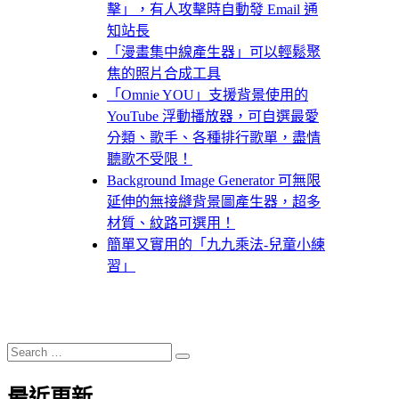
擊」，有人攻擊時自動發 Email 通
知站長
「漫畫集中線產生器」可以輕鬆聚
焦的照片合成工具
「Omnie YOU」支援背景使用的
YouTube 浮動播放器，可自選最愛
分類、歌手、各種排行歌單，盡情
聽歌不受限！
Background Image Generator 可無限
延伸的無接縫背景圖產生器，超多
材質、紋路可選用！
簡單又實用的「九九乘法-兒童小練
習」
Search
Search
for:
最近更新