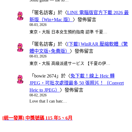
Solid guide — the lo…
「
匿名訪客
」於〈
LINE 電腦版官方下載 2026 最
新版（Win+Mac 版）
〉發佈留言
08-03, 2026
東京・大阪 日本女生預約指南 認準 千夏…
「
匿名訪客
」於〈
[下載] WinRAR 壓縮軟體（繁
體中文版+免費版）
〉發佈留言
08-03, 2026
東京・大阪 高級派遣サービス 【千夏の伊…
「
bowie 2674
」於〈
免下載！線上 Heic 轉
JPEG，可批次處理最多 50 張照片！（Convert
Heic to JPEG）
〉發佈留言
08-02, 2026
Love that I can batc…
[統一發票] 中獎號碼 115 年5、6月