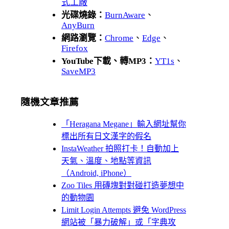
式工廠
光碟燒錄：
BurnAware
、
AnyBurn
網路瀏覽：
Chrome
、
Edge
、
Firefox
YouTube下載、轉MP3：
YT1s
、
SaveMP3
隨機文章推薦
「Heragana Megane」輸入網址幫你
標出所有日文漢字的假名
InstaWeather 拍照打卡！自動加上
天氣、溫度、地點等資訊
（Android, iPhone）
Zoo Tiles 用磚塊對對碰打造夢想中
的動物園
Limit Login Attempts 避免 WordPress
網站被「暴力破解」或「字典攻