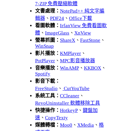
7-ZIP 免費壓縮軟體
文書處理：
NotePad++ 純文字編
輯器
、
PDF24
、
Office下載
看圖軟體：
IrfanView 免費看圖軟
體
、
ImageGlass
、
XnView
螢幕抓圖：
ShareX
、
FastStone
、
WinSnap
影片播放：
KMPlayer
、
PotPlayer
、
MPC影音播放器
音樂播放：
WinAMP
、
KKBOX
、
Spotify
影音下載：
FreeStudio
、
CutYouTube
系統工具：
CCleaner
、
RevoUninstaller 軟體移除工具
快捷操作：
HotkeyP
、
鍵盤加
速
、
CopyTexty
媒體轉檔：
Moo0
、
XMedia
、
格