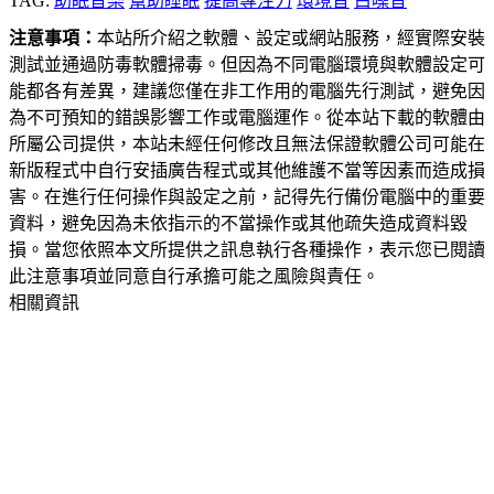
TAG:
助眠音樂
幫助睡眠
提高專注力
環境音
白噪音
注意事項：
本站所介紹之軟體、設定或網站服務，經實際安裝
測試並通過防毒軟體掃毒。但因為不同電腦環境與軟體設定可
能都各有差異，建議您僅在非工作用的電腦先行測試，避免因
為不可預知的錯誤影響工作或電腦運作。從本站下載的軟體由
所屬公司提供，本站未經任何修改且無法保證軟體公司可能在
新版程式中自行安插廣告程式或其他維護不當等因素而造成損
害。在進行任何操作與設定之前，記得先行備份電腦中的重要
資料，避免因為未依指示的不當操作或其他疏失造成資料毀
損。當您依照本文所提供之訊息執行各種操作，表示您已閱讀
此注意事項並同意自行承擔可能之風險與責任。
相關資訊