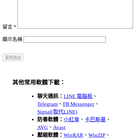
留言
*
顯示名稱
其他常用軟體下載：
聊天通訊：
LINE 電腦板
、
Telegram
、
FB Messenger
、
Signal(取代LINE)
防毒軟體：
小紅傘
、
卡巴斯基
、
AVG
、
Avast
壓縮軟體：
WinRAR
、
WinZIP
、