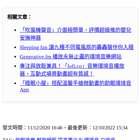
相關文章：
「吹風機聲音」介面極簡單，評價超級推的嬰兒
安撫神器
Sleeping fan 讓九種不同電風扇的轟轟聲伴你入睡
Generative.fm 播放永無止盡的環境音樂網站
專注與放鬆兼具！「lofi.co」音樂環境音播放
器，互動式場景動畫超有質感！
「睡眠小屋」搭配溫馨手繪微動畫的助眠環境音
App
發文時間：11/12/2020 16:46，最後更新：12/10/2022 15:34