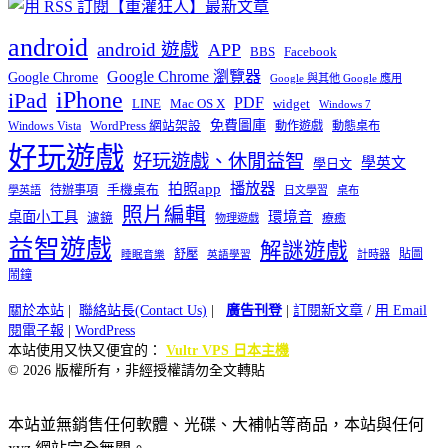
android
android 遊戲
APP
BBS
Facebook
Google Chrome 瀏覽器
Google Chrome
Google 與其他 Google 應用
iPhone
iPad
PDF
widget
LINE
Mac OS X
Windows 7
免費圖庫
Windows Vista
WordPress 網站架設
動作遊戲
動態桌布
好玩遊戲
好玩遊戲、休閒益智
學英文
學日文
播放器
拍照app
待辦事項
手機桌布
學英語
日文學習
桌布
照片編輯
桌面小工具
環境音
濾鏡
療癒
物理遊戲
益智遊戲
解謎遊戲
舒壓
貼圖
計時器
睡眠音樂
英語學習
鬧鐘
關於本站
|
聯絡站長(Contact Us)
|
廣告刊登
|
訂閱新文章
/
用 Email
閱電子報
|
WordPress
本站使用又快又便宜的：
Vultr VPS 日本主機
© 2026 版權所有，非經授權請勿全文轉貼
本站並無銷售任何軟體、光碟、大補帖等商品，本站與任何