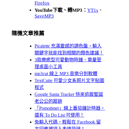
Firefox
YouTube下載、轉MP3：
YT1s
、
SaveMP3
隨機文章推薦
Picalette 充滿靈感的調色盤，輸入
關鍵字就能找到相關的顏色建議！
3款療癒型可愛動物時鐘、電量管
理桌面小工具
mp3cut 線上 MP3 音樂分割軟體
TextCutie 可愛少女系照片文字貼圖
程式
Google Santa Tracker 快來追蹤聖誕
老公公的蹤跡
「Pomotimer」線上番茄鐘計時器，
還有 To Do List 可使用！
免輸入代碼，輕鬆在 Facebook 留
言回應裡插入表情符號！