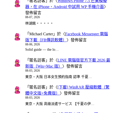
「
匿名訪客
」於〈
Windows Phone 7.5 芒果模擬
器，在 iPhone、Android 中試用 WP 手機介面
〉
發佈留言
08-07, 2026
林湖銘。。。。。
「
Michael Carter
」於〈
Facebook Messenger 電腦
版下載（FB傳訊軟體）
〉發佈留言
08-06, 2026
Solid guide — the lo…
「
匿名訪客
」於〈
LINE 電腦版官方下載 2026 最
新版（Win+Mac 版）
〉發佈留言
08-03, 2026
東京・大阪 日本女生預約指南 認準 千夏…
「
匿名訪客
」於〈
[下載] WinRAR 壓縮軟體（繁
體中文版+免費版）
〉發佈留言
08-03, 2026
東京・大阪 高級派遣サービス 【千夏の伊…