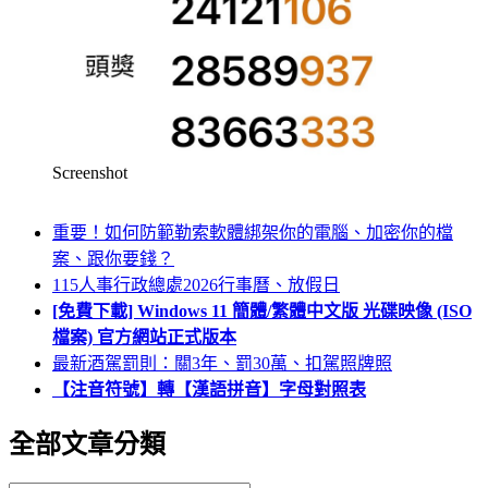
Screenshot
重要！如何防範勒索軟體綁架你的電腦、加密你的檔
案、跟你要錢？
115人事行政總處2026行事曆、放假日
[免費下載] Windows 11 簡體/繁體中文版 光碟映像 (ISO
檔案) 官方網站正式版本
最新酒駕罰則：關3年、罰30萬、扣駕照牌照
【注音符號】轉【漢語拼音】字母對照表
全部文章分類