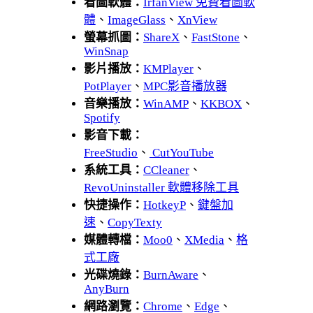
看圖軟體：
IrfanView 免費看圖軟
體
、
ImageGlass
、
XnView
螢幕抓圖：
ShareX
、
FastStone
、
WinSnap
影片播放：
KMPlayer
、
PotPlayer
、
MPC影音播放器
音樂播放：
WinAMP
、
KKBOX
、
Spotify
影音下載：
FreeStudio
、
CutYouTube
系統工具：
CCleaner
、
RevoUninstaller 軟體移除工具
快捷操作：
HotkeyP
、
鍵盤加
速
、
CopyTexty
媒體轉檔：
Moo0
、
XMedia
、
格
式工廠
光碟燒錄：
BurnAware
、
AnyBurn
網路瀏覽：
Chrome
、
Edge
、