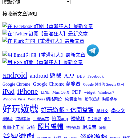
全
部
接收新文章通知
文
章
分
類
android
android 遊戲
APP
BBS
Facebook
Google Chrome 瀏覽器
Google Chrome
Google 與其他 Google 應用
iPhone
iPad
PDF
widget
LINE
Mac OS X
Windows 7
免費圖庫
Windows Vista
WordPress 網站架設
動作遊戲
動態桌布
好玩遊戲
好玩遊戲、休閒益智
學英文
學日文
播放器
拍照app
待辦事項
手機桌布
學英語
日文學習
桌布
照片編輯
桌面小工具
環境音
濾鏡
療癒
物理遊戲
益智遊戲
解謎遊戲