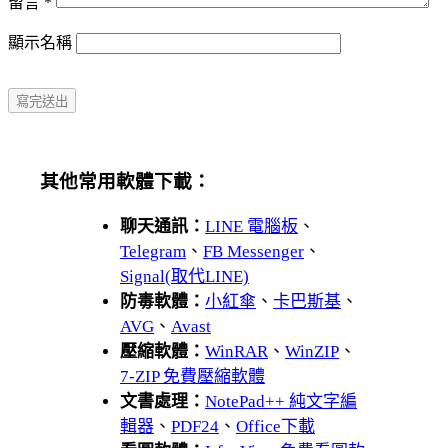
留言
*
顯示名稱
其他常用軟體下載：
聊天通訊：
LINE 電腦板
、
Telegram
、
FB Messenger
、
Signal(取代LINE)
防毒軟體：
小紅傘
、
卡巴斯基
、
AVG
、
Avast
壓縮軟體：
WinRAR
、
WinZIP
、
7-ZIP 免費壓縮軟體
文書處理：
NotePad++ 純文字編
輯器
、
PDF24
、
Office下載