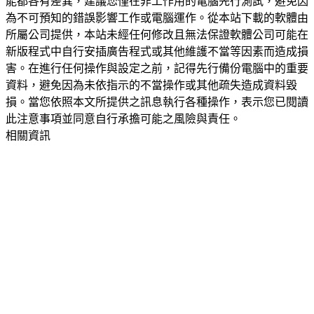
能都各有差異，建議您僅在非工作用的電腦先行測試，避免因
為不可預知的錯誤影響工作或電腦運作。從本站下載的軟體由
所屬公司提供，本站未經任何修改且無法保證軟體公司可能在
新版程式中自行安插廣告程式或其他維護不當等因素而造成損
害。在進行任何操作與設定之前，記得先行備份電腦中的重要
資料，避免因為未依指示的不當操作或其他疏失造成資料毀
損。當您依照本文所提供之訊息執行各種操作，表示您已閱讀
此注意事項並同意自行承擔可能之風險與責任。
相關資訊