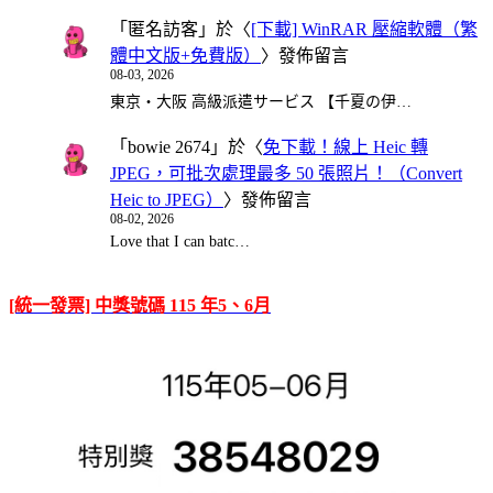
「
匿名訪客
」於〈
[下載] WinRAR 壓縮軟體（繁
體中文版+免費版）
〉發佈留言
08-03, 2026
東京・大阪 高級派遣サービス 【千夏の伊…
「
bowie 2674
」於〈
免下載！線上 Heic 轉
JPEG，可批次處理最多 50 張照片！（Convert
Heic to JPEG）
〉發佈留言
08-02, 2026
Love that I can batc…
[統一發票] 中獎號碼 115 年5、6月