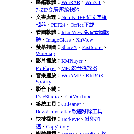
壓縮軟體：
WinRAR
、
WinZIP
、
7-ZIP 免費壓縮軟體
文書處理：
NotePad++ 純文字編
輯器
、
PDF24
、
Office下載
看圖軟體：
IrfanView 免費看圖軟
體
、
ImageGlass
、
XnView
螢幕抓圖：
ShareX
、
FastStone
、
WinSnap
影片播放：
KMPlayer
、
PotPlayer
、
MPC影音播放器
音樂播放：
WinAMP
、
KKBOX
、
Spotify
影音下載：
FreeStudio
、
CutYouTube
系統工具：
CCleaner
、
RevoUninstaller 軟體移除工具
快捷操作：
HotkeyP
、
鍵盤加
速
、
CopyTexty