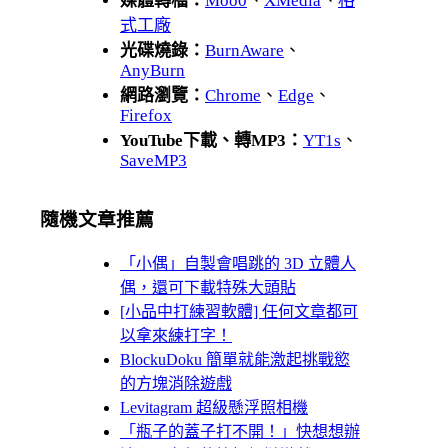
媒體轉檔：
Moo0
、
XMedia
、
格
式工廠
光碟燒錄：
BurnAware
、
AnyBurn
網路瀏覽：
Chrome
、
Edge
、
Firefox
YouTube下載、轉MP3：
YT1s
、
SaveMP3
隨機文章推薦
「小偶」自製會唱跳的 3D 立體人
偶，還可下載特殊大頭貼
[小品中打練習軟體] 任何文章都可
以拿來練打字！
BlockuDoku 簡單就能激起挑戰慾
的方塊消除遊戲
Levitagram 超級懸浮照相機
「瓶子的蓋子打不開！」快想想辦