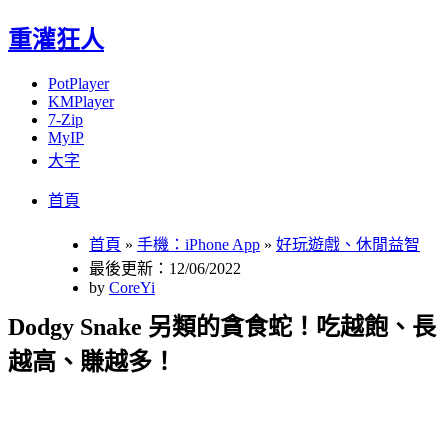
重灌狂人
PotPlayer
KMPlayer
7-Zip
MyIP
大字
Menu
Skip
首頁
to
content
首頁
»
手機：iPhone App
»
好玩遊戲、休閒益智
最後更新：12/06/2022
by
CoreYi
Dodgy Snake 另類的貪食蛇！吃越飽、長
越高、賺越多！