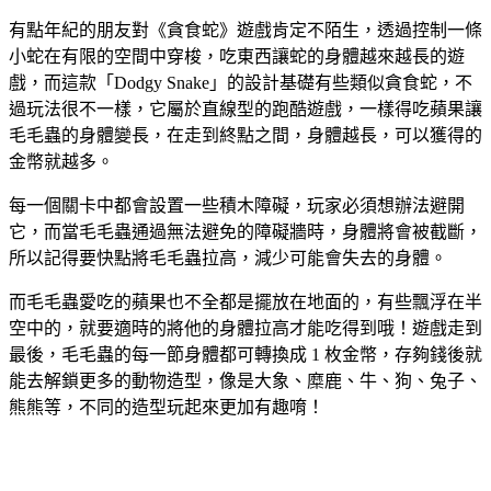
有點年紀的朋友對《貪食蛇》遊戲肯定不陌生，透過控制一條
小蛇在有限的空間中穿梭，吃東西讓蛇的身體越來越長的遊
戲，而這款「Dodgy Snake」的設計基礎有些類似貪食蛇，不
過玩法很不一樣，它屬於直線型的跑酷遊戲，一樣得吃蘋果讓
毛毛蟲的身體變長，在走到終點之間，身體越長，可以獲得的
金幣就越多。
每一個關卡中都會設置一些積木障礙，玩家必須想辦法避開
它，而當毛毛蟲通過無法避免的障礙牆時，身體將會被截斷，
所以記得要快點將毛毛蟲拉高，減少可能會失去的身體。
而毛毛蟲愛吃的蘋果也不全都是擺放在地面的，有些飄浮在半
空中的，就要適時的將他的身體拉高才能吃得到哦！遊戲走到
最後，毛毛蟲的每一節身體都可轉換成 1 枚金幣，存夠錢後就
能去解鎖更多的動物造型，像是大象、糜鹿、牛、狗、兔子、
熊熊等，不同的造型玩起來更加有趣唷！