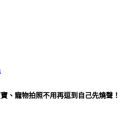
具
，幫寶寶、寵物拍照不用再逗到自己先燒聲！