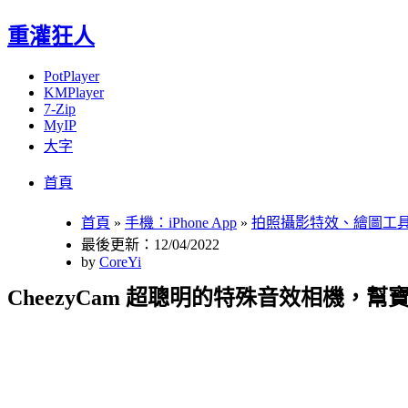
重灌狂人
PotPlayer
KMPlayer
7-Zip
MyIP
大字
Menu
Skip
首頁
to
content
首頁
»
手機：iPhone App
»
拍照攝影特效、繪圖工
最後更新：12/04/2022
by
CoreYi
CheezyCam 超聰明的特殊音效相機