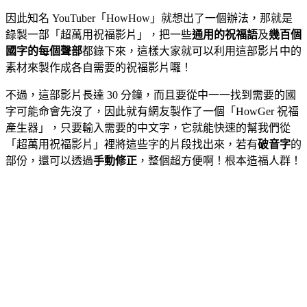
因此知名 YouTuber「HowHow」就想出了一個辦法，那就是
錄製一部「超萬用祝福影片」，把一些
通用的祝福語
及
幾百個
國字的每個聲部
都錄下來，這樣大家就可以利用這部影片中的
素材來製作成各自需要的祝福影片囉！
不過，這部影片長達 30 分鐘，而且要從中一一找到需要的國
字可能命會先沒了，因此就有網友製作了一個「HowGer 祝福
產生器」，只要輸入需要的中文字，它就能快速的幫我們從
「超萬用祝福影片」裡將這些字的片段找出來，若有
破音字
的
部份，還可以透過
手動修正
，整個超方便啊！根本造福人群！