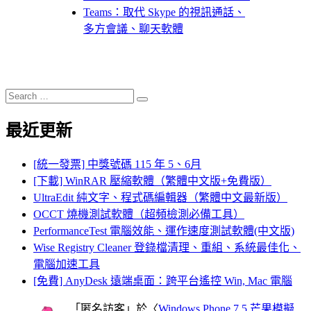
Teams：取代 Skype 的視訊通話、
多方會議、聊天軟體
Search
Search
for:
最近更新
[統一發票] 中獎號碼 115 年 5、6月
[下載] WinRAR 壓縮軟體（繁體中文版+免費版）
UltraEdit 純文字、程式碼編輯器（繁體中文最新版）
OCCT 燒機測試軟體（超頻檢測必備工具）
PerformanceTest 電腦效能、運作速度測試軟體(中文版)
Wise Registry Cleaner 登錄檔清理、重組、系統最佳化、
電腦加速工具
[免費] AnyDesk 遠端桌面：跨平台遙控 Win, Mac 電腦
「
匿名訪客
」於〈
Windows Phone 7.5 芒果模擬