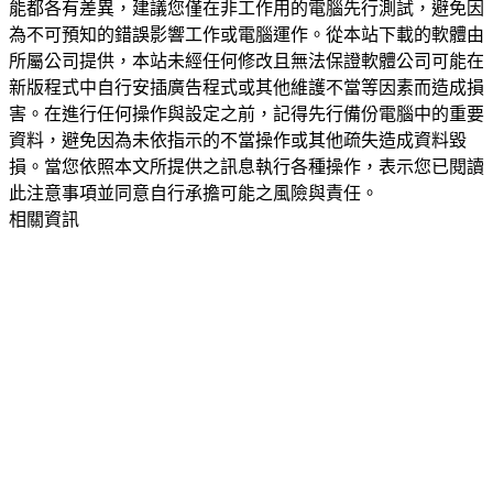
能都各有差異，建議您僅在非工作用的電腦先行測試，避免因
為不可預知的錯誤影響工作或電腦運作。從本站下載的軟體由
所屬公司提供，本站未經任何修改且無法保證軟體公司可能在
新版程式中自行安插廣告程式或其他維護不當等因素而造成損
害。在進行任何操作與設定之前，記得先行備份電腦中的重要
資料，避免因為未依指示的不當操作或其他疏失造成資料毀
損。當您依照本文所提供之訊息執行各種操作，表示您已閱讀
此注意事項並同意自行承擔可能之風險與責任。
相關資訊