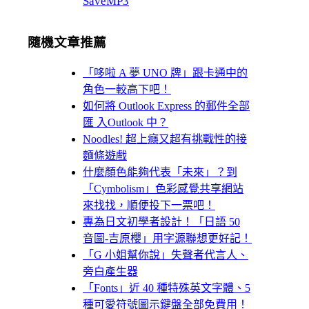
SaveMP3
隨機文章推薦
「哆啦 A 夢 UNO 牌」跟卡通中的
角色一較高下吧！
如何將 Outlook Express 的郵件全部
匯 入Outlook 中？
Noodles! 超上癮又超有挑戰性的接
麵條遊戲
什麼顏色能夠代表「未來」？到
「Cymbolism」色彩感覺共享網站
來找找，順便投下一票吧！
專為日文初學者設計！「日語 50
音圖-吉原櫻」用字源聯想更好記！
「G 小姐幫你說」失聲者代言人、
旁白產生器
「Fonts」近 40 種特殊英文字體、5
種可愛符號圖示鍵盤全部免費用！