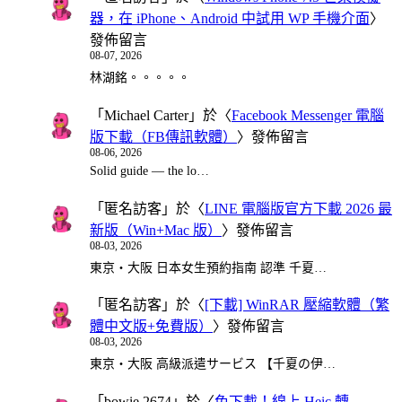
器，在 iPhone、Android 中試用 WP 手機介面
〉
發佈留言
08-07, 2026
林湖銘。。。。。
「
Michael Carter
」於〈
Facebook Messenger 電腦
版下載（FB傳訊軟體）
〉發佈留言
08-06, 2026
Solid guide — the lo…
「
匿名訪客
」於〈
LINE 電腦版官方下載 2026 最
新版（Win+Mac 版）
〉發佈留言
08-03, 2026
東京・大阪 日本女生預約指南 認準 千夏…
「
匿名訪客
」於〈
[下載] WinRAR 壓縮軟體（繁
體中文版+免費版）
〉發佈留言
08-03, 2026
東京・大阪 高級派遣サービス 【千夏の伊…
「
bowie 2674
」於〈
免下載！線上 Heic 轉