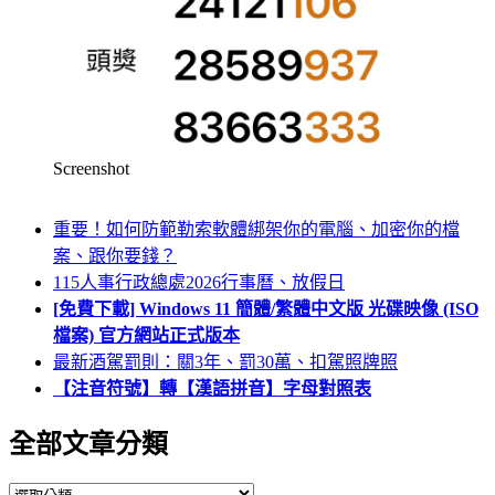
Screenshot
重要！如何防範勒索軟體綁架你的電腦、加密你的檔
案、跟你要錢？
115人事行政總處2026行事曆、放假日
[免費下載] Windows 11 簡體/繁體中文版 光碟映像 (ISO
檔案) 官方網站正式版本
最新酒駕罰則：關3年、罰30萬、扣駕照牌照
【注音符號】轉【漢語拼音】字母對照表
全部文章分類