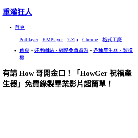
重灌狂人
Menu
Skip
首頁
to
content
PotPlayer
KMPlayer
7-Zip
Chrome
格式工廠
首頁
»
好用網站、網路免費資源
»
各種產生器、製造
機
有請 How 哥開金口！「HowGer 祝福產
生器」免費錄製畢業影片超簡單！