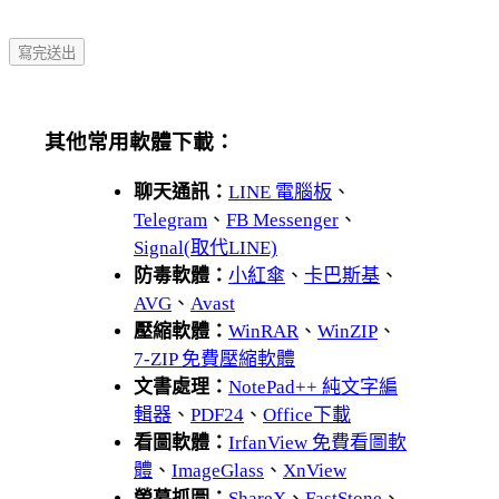
其他常用軟體下載：
聊天通訊：
LINE 電腦板
、
Telegram
、
FB Messenger
、
Signal(取代LINE)
防毒軟體：
小紅傘
、
卡巴斯基
、
AVG
、
Avast
壓縮軟體：
WinRAR
、
WinZIP
、
7-ZIP 免費壓縮軟體
文書處理：
NotePad++ 純文字編
輯器
、
PDF24
、
Office下載
看圖軟體：
IrfanView 免費看圖軟
體
、
ImageGlass
、
XnView
螢幕抓圖：
ShareX
、
FastStone
、