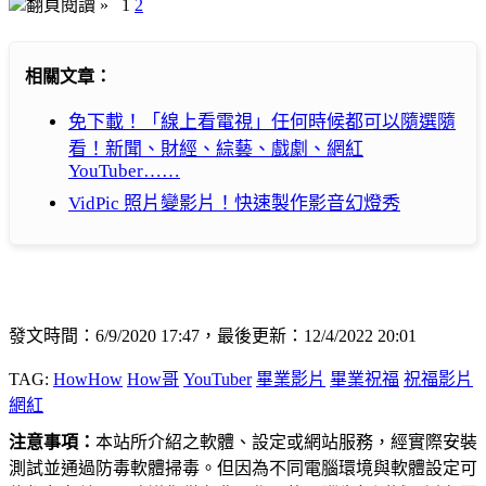
翻頁閱讀 »
1
2
相關文章：
免下載！「線上看電視」任何時候都可以隨選隨
看！新聞、財經、綜藝、戲劇、網紅
YouTuber……
VidPic 照片變影片！快速製作影音幻燈秀
發文時間：6/9/2020 17:47，最後更新：12/4/2022 20:01
TAG:
HowHow
How哥
YouTuber
畢業影片
畢業祝福
祝福影片
網紅
注意事項：
本站所介紹之軟體、設定或網站服務，經實際安裝
測試並通過防毒軟體掃毒。但因為不同電腦環境與軟體設定可