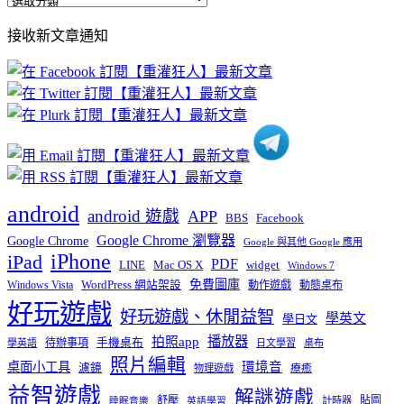
全
部
接收新文章通知
文
章
分
類
android
android 遊戲
APP
BBS
Facebook
Google Chrome 瀏覽器
Google Chrome
Google 與其他 Google 應用
iPhone
iPad
PDF
widget
LINE
Mac OS X
Windows 7
免費圖庫
Windows Vista
WordPress 網站架設
動作遊戲
動態桌布
好玩遊戲
好玩遊戲、休閒益智
學英文
學日文
播放器
拍照app
待辦事項
手機桌布
學英語
日文學習
桌布
照片編輯
桌面小工具
環境音
濾鏡
療癒
物理遊戲
益智遊戲
解謎遊戲
舒壓
貼圖
計時器
睡眠音樂
英語學習