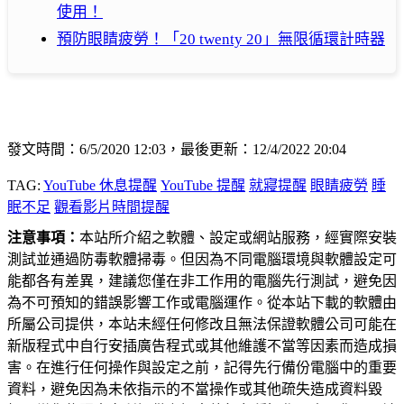
使用！
預防眼睛疲勞！「20 twenty 20」無限循環計時器
發文時間：6/5/2020 12:03，最後更新：12/4/2022 20:04
TAG:
YouTube 休息提醒
YouTube 提醒
就寢提醒
眼睛疲勞
睡
眠不足
觀看影片時間提醒
注意事項：
本站所介紹之軟體、設定或網站服務，經實際安裝
測試並通過防毒軟體掃毒。但因為不同電腦環境與軟體設定可
能都各有差異，建議您僅在非工作用的電腦先行測試，避免因
為不可預知的錯誤影響工作或電腦運作。從本站下載的軟體由
所屬公司提供，本站未經任何修改且無法保證軟體公司可能在
新版程式中自行安插廣告程式或其他維護不當等因素而造成損
害。在進行任何操作與設定之前，記得先行備份電腦中的重要
資料，避免因為未依指示的不當操作或其他疏失造成資料毀