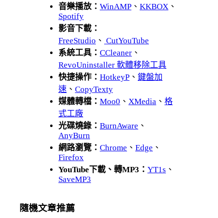
音樂播放：
WinAMP
、
KKBOX
、
Spotify
影音下載：
FreeStudio
、
CutYouTube
系統工具：
CCleaner
、
RevoUninstaller 軟體移除工具
快捷操作：
HotkeyP
、
鍵盤加
速
、
CopyTexty
媒體轉檔：
Moo0
、
XMedia
、
格
式工廠
光碟燒錄：
BurnAware
、
AnyBurn
網路瀏覽：
Chrome
、
Edge
、
Firefox
YouTube下載、轉MP3：
YT1s
、
SaveMP3
隨機文章推薦