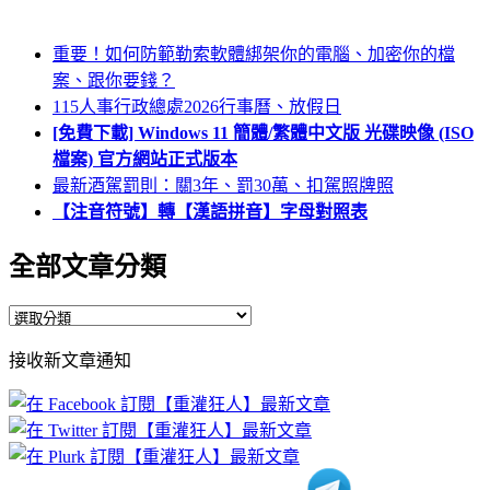
重要！如何防範勒索軟體綁架你的電腦、加密你的檔
案、跟你要錢？
115人事行政總處2026行事曆、放假日
[免費下載] Windows 11 簡體/繁體中文版 光碟映像 (ISO
檔案) 官方網站正式版本
最新酒駕罰則：關3年、罰30萬、扣駕照牌照
【注音符號】轉【漢語拼音】字母對照表
全部文章分類
全
部
接收新文章通知
文
章
分
類