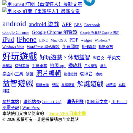
android
android 遊戲
APP
BBS
Facebook
Google Chrome 瀏覽器
Google Chrome
Google 與其他 Google 應用
iPhone
iPad
PDF
widget
LINE
Mac OS X
Windows 7
免費圖庫
Windows Vista
WordPress 網站架設
動作遊戲
動態桌布
好玩遊戲
好玩遊戲、休閒益智
學英文
學日文
播放器
拍照app
待辦事項
手機桌布
學英語
日文學習
桌布
照片編輯
桌面小工具
環境音
濾鏡
療癒
物理遊戲
益智遊戲
解謎遊戲
舒壓
貼圖
計時器
睡眠音樂
英語學習
鬧鐘
關於本站
|
聯絡站長(Contact Us)
|
廣告刊登
|
訂閱新文章
/
用 Email
閱電子報
|
WordPress
本站使用又快又便宜的：
Vultr VPS 日本主機
© 2026 版權所有，非經授權請勿全文轉貼