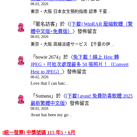
08-03, 2026
東京・大阪 日本女生預約指南 認準 千夏…
「
匿名訪客
」於〈
[下載] WinRAR 壓縮軟體（繁
體中文版+免費版）
〉發佈留言
08-03, 2026
東京・大阪 高級派遣サービス 【千夏の伊…
「
bowie 2674
」於〈
免下載！線上 Heic 轉
JPEG，可批次處理最多 50 張照片！（Convert
Heic to JPEG）
〉發佈留言
08-02, 2026
Love that I can batc…
「
Sumana
」於〈
[下載] avast! 免費防毒軟體 2025
最新繁體中文版
〉發佈留言
08-02, 2026
Avast has been my go…
[統一發票] 中獎號碼 115 年5、6月