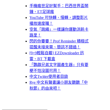
手機瘋世足好幫手：巴西世界盃鬧
鐘、ET足球瘋
YouTube 可快轉、慢轉，調整影片
播放速度囉！
空氣「跳繩」一樣讓你運動消耗卡
路里！
閃的你嫑嫑！Prof Reminder 積極式
提醒未接來電、簡訊不錯過！
[9×9輕鬆自載] EZDownloader 迅
雷、BT 下載盒
「鸚鵡兄弟文字圖產生器」只有要
梗不怕沒圖可用！
中文Twitter使用者目錄
Rye 中文有聲書讓小朋友聽聽「中
秋節」的由來吧！