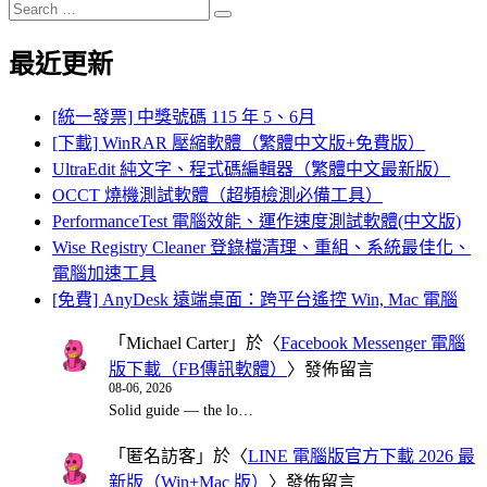
Search
Search
for:
最近更新
[統一發票] 中獎號碼 115 年 5、6月
[下載] WinRAR 壓縮軟體（繁體中文版+免費版）
UltraEdit 純文字、程式碼編輯器（繁體中文最新版）
OCCT 燒機測試軟體（超頻檢測必備工具）
PerformanceTest 電腦效能、運作速度測試軟體(中文版)
Wise Registry Cleaner 登錄檔清理、重組、系統最佳化、
電腦加速工具
[免費] AnyDesk 遠端桌面：跨平台遙控 Win, Mac 電腦
「
Michael Carter
」於〈
Facebook Messenger 電腦
版下載（FB傳訊軟體）
〉發佈留言
08-06, 2026
Solid guide — the lo…
「
匿名訪客
」於〈
LINE 電腦版官方下載 2026 最
新版（Win+Mac 版）
〉發佈留言