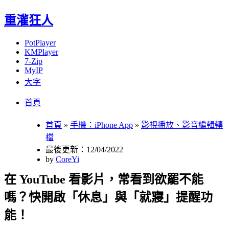
重灌狂人
PotPlayer
KMPlayer
7-Zip
MyIP
大字
Menu
Skip
首頁
to
content
首頁
»
手機：iPhone App
»
影視播放、影音編輯轉
檔
最後更新：12/04/2022
by
CoreYi
在 YouTube 看影片，常看到欲罷不能
嗎？快開啟「休息」與「就寢」提醒功
能！