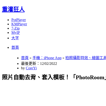
重灌狂人
PotPlayer
KMPlayer
7-Zip
MyIP
大字
Menu
Skip
首頁
to
content
首頁
»
手機：iPhone App
»
拍照攝影特效、繪圖工
最後更新：12/02/2022
by
CoreYi
照片自動去背、套入模板！「PhotoRo