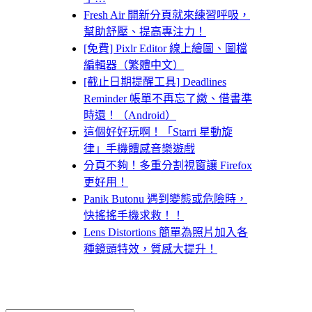
Fresh Air 開新分頁就來練習呼吸，
幫助舒壓、提高專注力！
[免費] Pixlr Editor 線上繪圖、圖檔
編輯器（繁體中文）
[截止日期提醒工具] Deadlines
Reminder 帳單不再忘了繳、借書準
時還！（Android）
這個好好玩啊！「Starri 星動旋
律」手機體感音樂遊戲
分頁不夠！多重分割視窗讓 Firefox
更好用！
Panik Butonu 遇到變態或危險時，
快搖搖手機求救！！
Lens Distortions 簡單為照片加入各
種鏡頭特效，質感大提升！