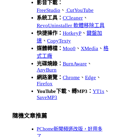
影音下載：
FreeStudio
、
CutYouTube
系統工具：
CCleaner
、
RevoUninstaller 軟體移除工具
快捷操作：
HotkeyP
、
鍵盤加
速
、
CopyTexty
媒體轉檔：
Moo0
、
XMedia
、
格
式工廠
光碟燒錄：
BurnAware
、
AnyBurn
網路瀏覽：
Chrome
、
Edge
、
Firefox
YouTube下載、轉MP3：
YT1s
、
SaveMP3
隨機文章推薦
PChome新聞頻道改版，好用多
了…