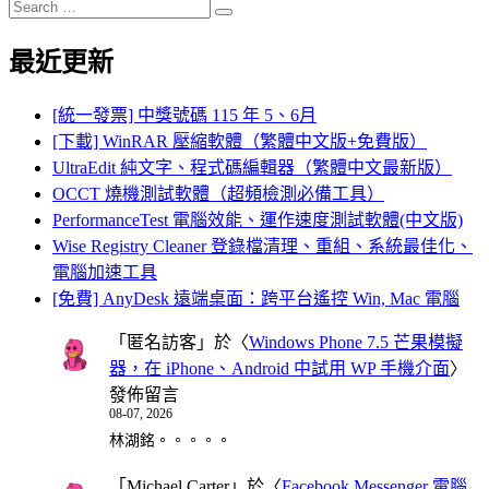
Search
Search
for:
最近更新
[統一發票] 中獎號碼 115 年 5、6月
[下載] WinRAR 壓縮軟體（繁體中文版+免費版）
UltraEdit 純文字、程式碼編輯器（繁體中文最新版）
OCCT 燒機測試軟體（超頻檢測必備工具）
PerformanceTest 電腦效能、運作速度測試軟體(中文版)
Wise Registry Cleaner 登錄檔清理、重組、系統最佳化、
電腦加速工具
[免費] AnyDesk 遠端桌面：跨平台遙控 Win, Mac 電腦
「
匿名訪客
」於〈
Windows Phone 7.5 芒果模擬
器，在 iPhone、Android 中試用 WP 手機介面
〉
發佈留言
08-07, 2026
林湖銘。。。。。
「
Michael Carter
」於〈
Facebook Messenger 電腦