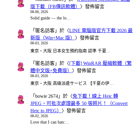
版下載（FB傳訊軟體）
〉發佈留言
08-06, 2026
Solid guide — the lo…
「
匿名訪客
」於〈
LINE 電腦版官方下載 2026 最
新版（Win+Mac 版）
〉發佈留言
08-03, 2026
東京・大阪 日本女生預約指南 認準 千夏…
「
匿名訪客
」於〈
[下載] WinRAR 壓縮軟體（繁
體中文版+免費版）
〉發佈留言
08-03, 2026
東京・大阪 高級派遣サービス 【千夏の伊…
「
bowie 2674
」於〈
免下載！線上 Heic 轉
JPEG，可批次處理最多 50 張照片！（Convert
Heic to JPEG）
〉發佈留言
08-02, 2026
Love that I can batc…