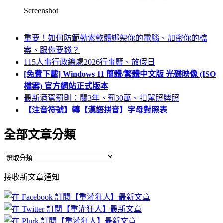
Screenshot
重要！如何防範勒索軟體綁架你的電腦、加密你的檔
案、跟你要錢？
115人事行政總處2026行事曆、放假日
[免費下載] Windows 11 簡體/繁體中文版 光碟映像 (ISO
檔案) 官方網站正式版本
最新酒駕罰則：關3年、罰30萬、扣駕照牌照
【注音符號】轉【漢語拼音】字母對照表
全部文章分類
全
部
接收新文章通知
文
章
分
類