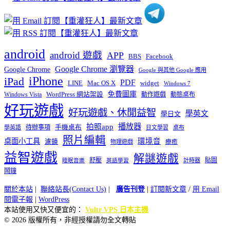
android
android 遊戲
APP
BBS
Facebook
Google Chrome 瀏覽器
Google Chrome
Google 與其他 Google 應用
iPhone
iPad
PDF
widget
LINE
Mac OS X
Windows 7
免費圖庫
Windows Vista
WordPress 網站架設
動作遊戲
動態桌布
好玩遊戲
好玩遊戲、休閒益智
學英文
學日文
播放器
拍照app
待辦事項
手機桌布
學英語
日文學習
桌布
照片編輯
桌面小工具
環境音
濾鏡
療癒
物理遊戲
益智遊戲
解謎遊戲
舒壓
貼圖
計時器
睡眠音樂
英語學習
鬧鐘
關於本站
|
聯絡站長(Contact Us)
|
廣告刊登
|
訂閱新文章
/
用 Email
閱電子報
|
WordPress
本站使用又快又便宜的：
Vultr VPS 日本主機
© 2026 版權所有，非經授權請勿全文轉貼