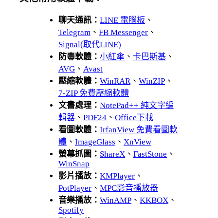
聊天通訊：
LINE 電腦板
、
Telegram
、
FB Messenger
、
Signal(取代LINE)
防毒軟體：
小紅傘
、
卡巴斯基
、
AVG
、
Avast
壓縮軟體：
WinRAR
、
WinZIP
、
7-ZIP 免費壓縮軟體
文書處理：
NotePad++ 純文字編
輯器
、
PDF24
、
Office下載
看圖軟體：
IrfanView 免費看圖軟
體
、
ImageGlass
、
XnView
螢幕抓圖：
ShareX
、
FastStone
、
WinSnap
影片播放：
KMPlayer
、
PotPlayer
、
MPC影音播放器
音樂播放：
WinAMP
、
KKBOX
、
Spotify