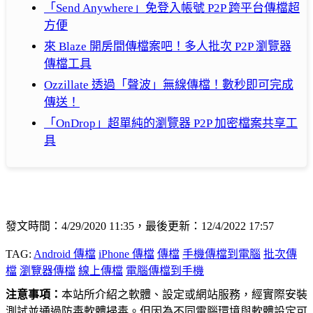
「Send Anywhere」免登入帳號 P2P 跨平台傳檔超
方便
來 Blaze 開房間傳檔案吧！多人批次 P2P 瀏覽器
傳檔工具
Ozzillate 透過「聲波」無線傳檔！數秒即可完成
傳送！
「OnDrop」超單純的瀏覽器 P2P 加密檔案共享工
具
發文時間：4/29/2020 11:35，最後更新：12/4/2022 17:57
TAG:
Android 傳檔
iPhone 傳檔
傳檔
手機傳檔到電腦
批次傳
檔
瀏覽器傳檔
線上傳檔
電腦傳檔到手機
注意事項：
本站所介紹之軟體、設定或網站服務，經實際安裝
測試並通過防毒軟體掃毒。但因為不同電腦環境與軟體設定可