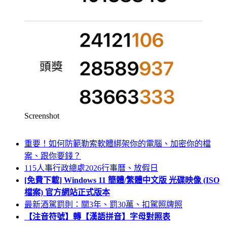
Screenshot
重要！如何防範勒索軟體綁架你的電腦、加密你的檔
案、跟你要錢？
115人事行政總處2026行事曆、放假日
[免費下載] Windows 11 簡體/繁體中文版 光碟映像 (ISO
檔案) 官方網站正式版本
最新酒駕罰則：關3年、罰30萬、扣駕照牌照
【注音符號】轉【漢語拼音】字母對照表