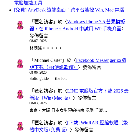
電腦加速工具
[免費] AnyDesk 遠端桌面：跨平台遙控 Win, Mac 電腦
「
匿名訪客
」於〈
Windows Phone 7.5 芒果模擬
器，在 iPhone、Android 中試用 WP 手機介面
〉
發佈留言
08-07, 2026
林湖銘。。。。。
「
Michael Carter
」於〈
Facebook Messenger 電腦
版下載（FB傳訊軟體）
〉發佈留言
08-06, 2026
Solid guide — the lo…
「
匿名訪客
」於〈
LINE 電腦版官方下載 2026 最
新版（Win+Mac 版）
〉發佈留言
08-03, 2026
東京・大阪 日本女生預約指南 認準 千夏…
「
匿名訪客
」於〈
[下載] WinRAR 壓縮軟體（繁
體中文版+免費版）
〉發佈留言