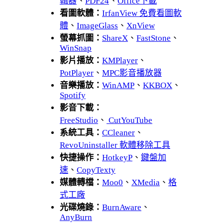
輯器
、
PDF24
、
Office下載
看圖軟體：
IrfanView 免費看圖軟
體
、
ImageGlass
、
XnView
螢幕抓圖：
ShareX
、
FastStone
、
WinSnap
影片播放：
KMPlayer
、
PotPlayer
、
MPC影音播放器
音樂播放：
WinAMP
、
KKBOX
、
Spotify
影音下載：
FreeStudio
、
CutYouTube
系統工具：
CCleaner
、
RevoUninstaller 軟體移除工具
快捷操作：
HotkeyP
、
鍵盤加
速
、
CopyTexty
媒體轉檔：
Moo0
、
XMedia
、
格
式工廠
光碟燒錄：
BurnAware
、
AnyBurn