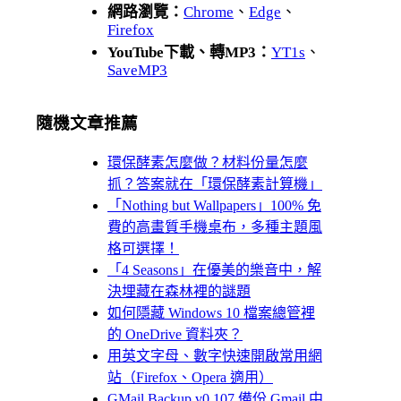
網路瀏覽：
Chrome
、
Edge
、
Firefox
YouTube下載、轉MP3：
YT1s
、
SaveMP3
隨機文章推薦
環保酵素怎麼做？材料份量怎麼
抓？答案就在「環保酵素計算機」
「Nothing but Wallpapers」100% 免
費的高畫質手機桌布，多種主題風
格可選擇！
「4 Seasons」在優美的樂音中，解
決埋藏在森林裡的謎題
如何隱藏 Windows 10 檔案總管裡
的 OneDrive 資料夾？
用英文字母、數字快速開啟常用網
站（Firefox、Opera 適用）
GMail Backup v0.107 備份 Gmail 中