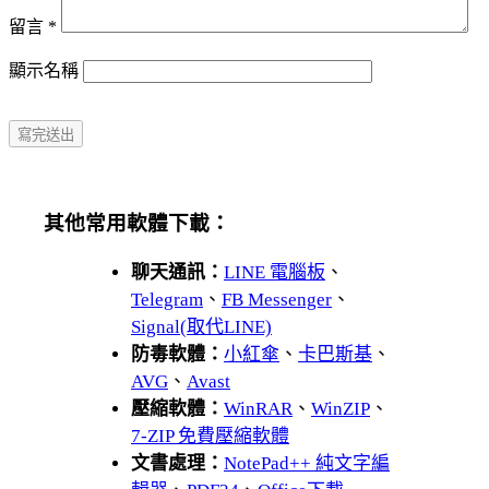
留言
*
顯示名稱
其他常用軟體下載：
聊天通訊：
LINE 電腦板
、
Telegram
、
FB Messenger
、
Signal(取代LINE)
防毒軟體：
小紅傘
、
卡巴斯基
、
AVG
、
Avast
壓縮軟體：
WinRAR
、
WinZIP
、
7-ZIP 免費壓縮軟體
文書處理：
NotePad++ 純文字編