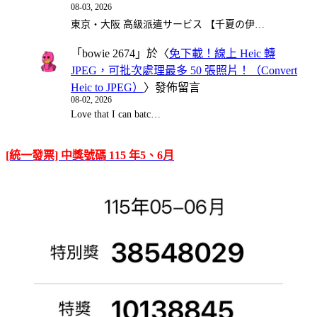
08-03, 2026
東京・大阪 高級派遣サービス 【千夏の伊…
「
bowie 2674
」於〈
免下載！線上 Heic 轉
JPEG，可批次處理最多 50 張照片！（Convert
Heic to JPEG）
〉發佈留言
08-02, 2026
Love that I can batc…
[統一發票] 中獎號碼 115 年5、6月