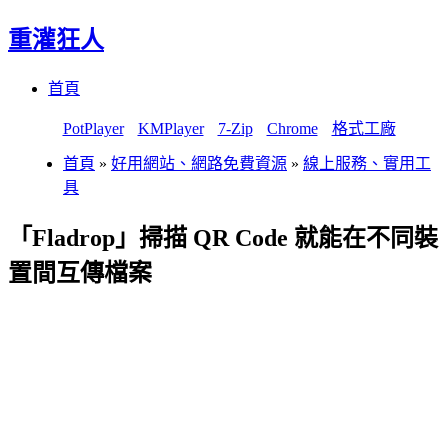
重灌狂人
Menu
Skip
首頁
to
content
PotPlayer
KMPlayer
7-Zip
Chrome
格式工廠
首頁
»
好用網站、網路免費資源
»
線上服務、實用工
具
「Fladrop」掃描 QR Code 就能在不同裝
置間互傳檔案