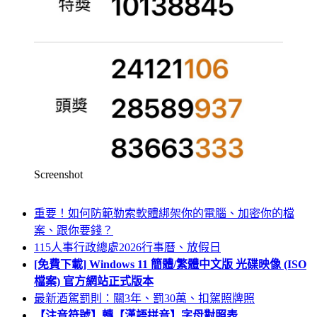
Screenshot
重要！如何防範勒索軟體綁架你的電腦、加密你的檔
案、跟你要錢？
115人事行政總處2026行事曆、放假日
[免費下載] Windows 11 簡體/繁體中文版 光碟映像 (ISO
檔案) 官方網站正式版本
最新酒駕罰則：關3年、罰30萬、扣駕照牌照
【注音符號】轉【漢語拼音】字母對照表