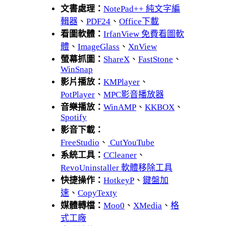
文書處理：
NotePad++ 純文字編
輯器
、
PDF24
、
Office下載
看圖軟體：
IrfanView 免費看圖軟
體
、
ImageGlass
、
XnView
螢幕抓圖：
ShareX
、
FastStone
、
WinSnap
影片播放：
KMPlayer
、
PotPlayer
、
MPC影音播放器
音樂播放：
WinAMP
、
KKBOX
、
Spotify
影音下載：
FreeStudio
、
CutYouTube
系統工具：
CCleaner
、
RevoUninstaller 軟體移除工具
快捷操作：
HotkeyP
、
鍵盤加
速
、
CopyTexty
媒體轉檔：
Moo0
、
XMedia
、
格
式工廠