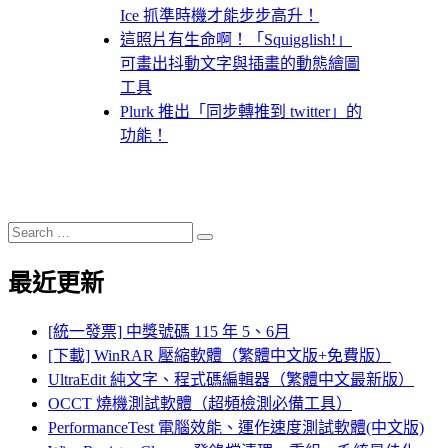
Ice 抓準時機才能步步高升！
這照片有生命啊！「Squigglish!」
可畫出抖動文字與插畫的動態繪圖
工具
Plurk 推出「同步轉推到 twitter」的
功能！
Search
Search
for:
最近更新
[統一發票] 中獎號碼 115 年 5、6月
[下載] WinRAR 壓縮軟體（繁體中文版+免費版）
UltraEdit 純文字、程式碼編輯器（繁體中文最新版）
OCCT 燒機測試軟體（超頻檢測必備工具）
PerformanceTest 電腦效能、運作速度測試軟體(中文版)