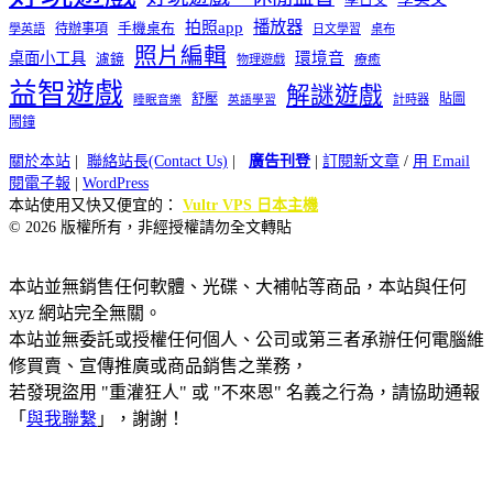
播放器
拍照app
待辦事項
手機桌布
學英語
日文學習
桌布
照片編輯
桌面小工具
環境音
濾鏡
療癒
物理遊戲
益智遊戲
解謎遊戲
舒壓
貼圖
計時器
睡眠音樂
英語學習
鬧鐘
關於本站
|
聯絡站長(Contact Us)
|
廣告刊登
|
訂閱新文章
/
用 Email
閱電子報
|
WordPress
本站使用又快又便宜的：
Vultr VPS 日本主機
© 2026 版權所有，非經授權請勿全文轉貼
本站並無銷售任何軟體、光碟、大補帖等商品，本站與任何
xyz 網站完全無關。
本站並無委託或授權任何個人、公司或第三者承辦任何電腦維
修買賣、宣傳推廣或商品銷售之業務，
若發現盜用 "重灌狂人" 或 "不來恩" 名義之行為，請協助通報
「
與我聯繫
」，謝謝！