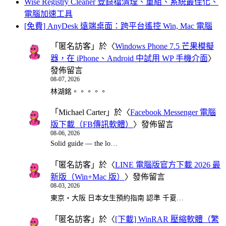
Wise Registry Cleaner 登錄檔清理、重組、系統最佳化、
電腦加速工具
[免費] AnyDesk 遠端桌面：跨平台遙控 Win, Mac 電腦
「
匿名訪客
」於〈
Windows Phone 7.5 芒果模擬
器，在 iPhone、Android 中試用 WP 手機介面
〉
發佈留言
08-07, 2026
林湖銘。。。。。
「
Michael Carter
」於〈
Facebook Messenger 電腦
版下載（FB傳訊軟體）
〉發佈留言
08-06, 2026
Solid guide — the lo…
「
匿名訪客
」於〈
LINE 電腦版官方下載 2026 最
新版（Win+Mac 版）
〉發佈留言
08-03, 2026
東京・大阪 日本女生預約指南 認準 千夏…
「
匿名訪客
」於〈
[下載] WinRAR 壓縮軟體（繁