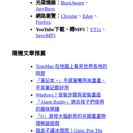
光碟燒錄：
BurnAware
、
AnyBurn
網路瀏覽：
Chrome
、
Edge
、
Firefox
YouTube下載、轉MP3：
YT1s
、
SaveMP3
隨機文章推薦
TimeMap 在地圖上看見世界各地的
時間
「筆記本 +」手感筆觸用來畫畫、
手寫筆記都好用
Windows 7 安裝步驟與安裝畫面
「Alarm Buddy」適合孩子們使用
的趣味鬧鐘
「Q」激發大腦創意的另類畫畫物
理解謎遊戲
敲桌子讓冰塊飛！Glass: Pop The