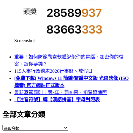
Screenshot
重要！如何防範勒索軟體綁架你的電腦、加密你的檔
案、跟你要錢？
115人事行政總處2026行事曆、放假日
[免費下載] Windows 11 簡體/繁體中文版 光碟映像 (ISO
檔案) 官方網站正式版本
最新酒駕罰則：關3年、罰30萬、扣駕照牌照
【注音符號】轉【漢語拼音】字母對照表
全部文章分類
全