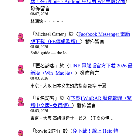
器，在 iPhone、Android 中試用 WP 手機介面
〉
發佈留言
08-07, 2026
林湖銘。。。。。
「
Michael Carter
」於〈
Facebook Messenger 電腦
版下載（FB傳訊軟體）
〉發佈留言
08-06, 2026
Solid guide — the lo…
「
匿名訪客
」於〈
LINE 電腦版官方下載 2026 最
新版（Win+Mac 版）
〉發佈留言
08-03, 2026
東京・大阪 日本女生預約指南 認準 千夏…
「
匿名訪客
」於〈
[下載] WinRAR 壓縮軟體（繁
體中文版+免費版）
〉發佈留言
08-03, 2026
東京・大阪 高級派遣サービス 【千夏の伊…
「
bowie 2674
」於〈
免下載！線上 Heic 轉