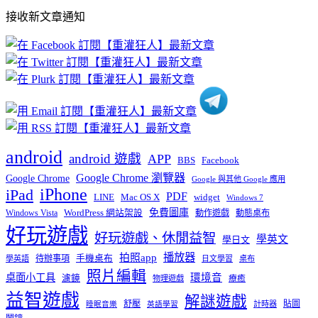
部
接收新文章通知
文
章
分
類
android
android 遊戲
APP
BBS
Facebook
Google Chrome 瀏覽器
Google Chrome
Google 與其他 Google 應用
iPhone
iPad
PDF
widget
LINE
Mac OS X
Windows 7
免費圖庫
Windows Vista
WordPress 網站架設
動作遊戲
動態桌布
好玩遊戲
好玩遊戲、休閒益智
學英文
學日文
播放器
拍照app
待辦事項
手機桌布
學英語
日文學習
桌布
照片編輯
桌面小工具
環境音
濾鏡
療癒
物理遊戲
益智遊戲
解謎遊戲
舒壓
貼圖
計時器
睡眠音樂
英語學習