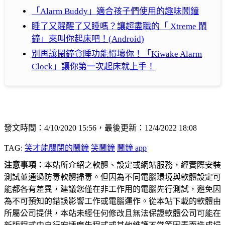
「Alarm Buddy」適合孩子們使用的趣味鬧鐘
睡了又醒醒了又睡嗎？讓超盡職的「 Xtreme 鬧
鐘」來叫你起床吧！(Android)
別再讓鬧鐘貪睡功能慣壞你！「Kiwake Alarm
Clock」讓你第一次起床就上手！
發文時間：4/10/2020 15:56，最後更新：12/4/2022 18:08
TAG:
笑才能關閉的鬧鐘
笑鬧鐘
鬧鐘 app
注意事項：
本站所介紹之軟體、設定或網站服務，經實際安裝
測試並通過防毒軟體掃毒。但因為不同電腦環境與軟體設定可
能都各有差異，建議您僅在非工作用的電腦先行測試，避免因
為不可預知的錯誤影響工作或電腦運作。從本站下載的軟體由
所屬公司提供，本站未經任何修改且無法保證軟體公司可能在