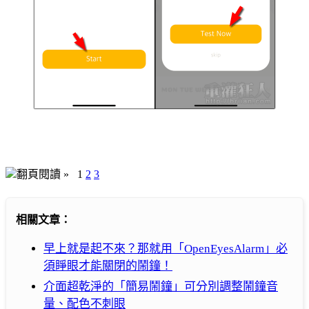
翻頁閱讀 »
1
2
3
相關文章：
早上就是起不來？那就用「OpenEyesAlarm」必
須睜眼才能關閉的鬧鐘！
介面超乾淨的「簡易鬧鐘」可分別調整鬧鐘音
量、配色不刺眼