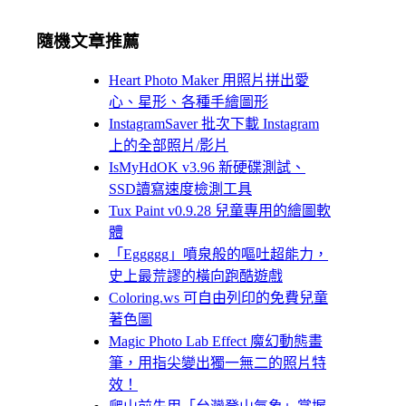
隨機文章推薦
Heart Photo Maker 用照片拼出愛
心、星形、各種手繪圖形
InstagramSaver 批次下載 Instagram
上的全部照片/影片
IsMyHdOK v3.96 新硬碟測試、
SSD讀寫速度檢測工具
Tux Paint v0.9.28 兒童專用的繪圖軟
體
「Eggggg」噴泉般的嘔吐超能力，
史上最荒謬的橫向跑酷遊戲
Coloring.ws 可自由列印的免費兒童
著色圖
Magic Photo Lab Effect 魔幻動態畫
筆，用指尖變出獨一無二的照片特
效！