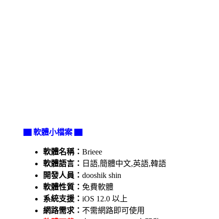
▇ 軟體小檔案 ▇
軟體名稱：
Brieee
軟體語言：
日語,簡體中文,英語,韓語
開發人員：
dooshik shin
軟體性質：
免費軟體
系統支援：
iOS 12.0 以上
網路需求：
不需網路即可使用