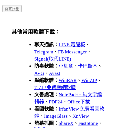
其他常用軟體下載：
聊天通訊：
LINE 電腦板
、
Telegram
、
FB Messenger
、
Signal(取代LINE)
防毒軟體：
小紅傘
、
卡巴斯基
、
AVG
、
Avast
壓縮軟體：
WinRAR
、
WinZIP
、
7-ZIP 免費壓縮軟體
文書處理：
NotePad++ 純文字編
輯器
、
PDF24
、
Office下載
看圖軟體：
IrfanView 免費看圖軟
體
、
ImageGlass
、
XnView
螢幕抓圖：
ShareX
、
FastStone
、