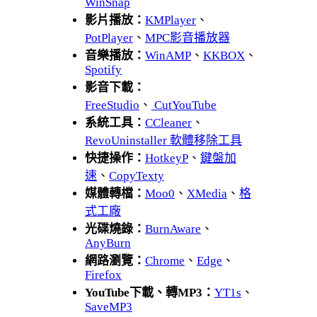
WinSnap
影片播放：
KMPlayer
、
PotPlayer
、
MPC影音播放器
音樂播放：
WinAMP
、
KKBOX
、
Spotify
影音下載：
FreeStudio
、
CutYouTube
系統工具：
CCleaner
、
RevoUninstaller 軟體移除工具
快捷操作：
HotkeyP
、
鍵盤加
速
、
CopyTexty
媒體轉檔：
Moo0
、
XMedia
、
格
式工廠
光碟燒錄：
BurnAware
、
AnyBurn
網路瀏覽：
Chrome
、
Edge
、
Firefox
YouTube下載、轉MP3：
YT1s
、
SaveMP3