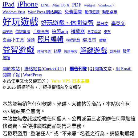
iPhone
iPad
PDF
widget
LINE
Mac OS X
Windows 7
免費圖庫
Windows Vista
WordPress 網站架設
動作遊戲
動態桌布
好玩遊戲
好玩遊戲、休閒益智
學英文
學日文
播放器
拍照app
待辦事項
手機桌布
學英語
日文學習
桌布
照片編輯
桌面小工具
環境音
濾鏡
療癒
物理遊戲
益智遊戲
解謎遊戲
舒壓
貼圖
計時器
睡眠音樂
英語學習
鬧鐘
關於本站
|
聯絡站長(Contact Us)
|
廣告刊登
|
訂閱新文章
/
用 Email
閱電子報
|
WordPress
本站使用又快又便宜的：
Vultr VPS 日本主機
© 2026 版權所有，非經授權請勿全文轉貼
本站並無銷售任何軟體、光碟、大補帖等商品，本站與任何
xyz 網站完全無關。
本站並無委託或授權任何個人、公司或第三者承辦任何電腦維
修買賣、宣傳推廣或商品銷售之業務，
若發現盜用 "重灌狂人" 或 "不來恩" 名義之行為，請協助通報