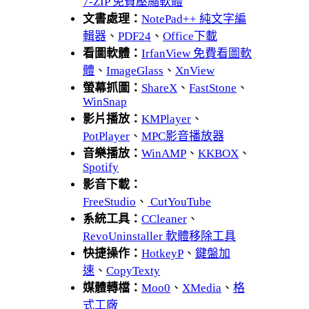
7-ZIP 免費壓縮軟體
文書處理：
NotePad++ 純文字編
輯器
、
PDF24
、
Office下載
看圖軟體：
IrfanView 免費看圖軟
體
、
ImageGlass
、
XnView
螢幕抓圖：
ShareX
、
FastStone
、
WinSnap
影片播放：
KMPlayer
、
PotPlayer
、
MPC影音播放器
音樂播放：
WinAMP
、
KKBOX
、
Spotify
影音下載：
FreeStudio
、
CutYouTube
系統工具：
CCleaner
、
RevoUninstaller 軟體移除工具
快捷操作：
HotkeyP
、
鍵盤加
速
、
CopyTexty
媒體轉檔：
Moo0
、
XMedia
、
格
式工廠