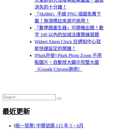
大軍即刻入侵搜尋結果畫面，還我
消失的十分鐘！
「Skribbl」手繪 PNG 插圖免費下
載！無須標註來源可商用！
「數學題產生器」可隨機出題！數
字 100 以內的加減法運算練習題
Widget Alarm Clock 在通知中心就
能快速設定的鬧鐘！
[Plurk外掛] Plurk Photo Zoom 不用
點圖片，自動放大顯示完整大圖
（Google Chrome適用）
Search
Search
for:
最近更新
[統一發票] 中獎號碼 115 年 5、6月