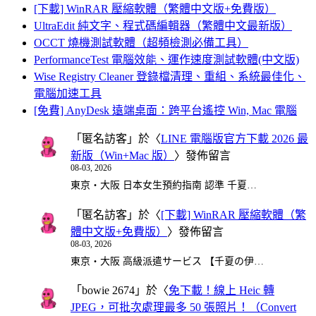
[下載] WinRAR 壓縮軟體（繁體中文版+免費版）
UltraEdit 純文字、程式碼編輯器（繁體中文最新版）
OCCT 燒機測試軟體（超頻檢測必備工具）
PerformanceTest 電腦效能、運作速度測試軟體(中文版)
Wise Registry Cleaner 登錄檔清理、重組、系統最佳化、
電腦加速工具
[免費] AnyDesk 遠端桌面：跨平台遙控 Win, Mac 電腦
「
匿名訪客
」於〈
LINE 電腦版官方下載 2026 最
新版（Win+Mac 版）
〉發佈留言
08-03, 2026
東京・大阪 日本女生預約指南 認準 千夏…
「
匿名訪客
」於〈
[下載] WinRAR 壓縮軟體（繁
體中文版+免費版）
〉發佈留言
08-03, 2026
東京・大阪 高級派遣サービス 【千夏の伊…
「
bowie 2674
」於〈
免下載！線上 Heic 轉
JPEG，可批次處理最多 50 張照片！（Convert