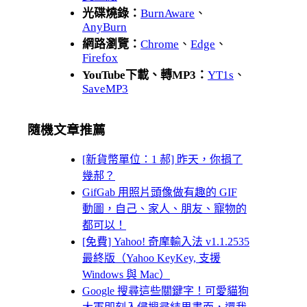
光碟燒錄：
BurnAware
、
AnyBurn
網路瀏覽：
Chrome
、
Edge
、
Firefox
YouTube下載、轉MP3：
YT1s
、
SaveMP3
隨機文章推薦
[新貨幣單位：1 郝] 昨天，你捐了
幾郝？
GifGab 用照片頭像做有趣的 GIF
動圖，自己、家人、朋友、寵物的
都可以！
[免費] Yahoo! 奇摩輸入法 v1.1.2535
最終版（Yahoo KeyKey, 支援
Windows 與 Mac）
Google 搜尋這些關鍵字！可愛貓狗