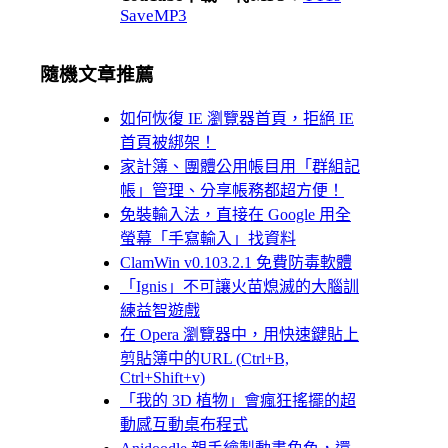
SaveMP3
隨機文章推薦
如何恢復 IE 瀏覽器首頁，拒絕 IE
首頁被綁架！
家計簿、團體公用帳目用「群組記
帳」管理、分享帳務都超方便！
免裝輸入法，直接在 Google 用全
螢幕「手寫輸入」找資料
ClamWin v0.103.2.1 免費防毒軟體
「Ignis」不可讓火苗熄滅的大腦訓
練益智遊戲
在 Opera 瀏覽器中，用快速鍵貼上
剪貼簿中的URL (Ctrl+B,
Ctrl+Shift+v)
「我的 3D 植物」會瘋狂搖擺的超
動感互動桌布程式