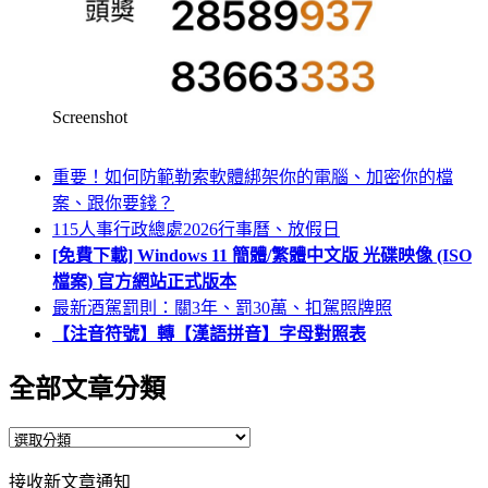
Screenshot
重要！如何防範勒索軟體綁架你的電腦、加密你的檔
案、跟你要錢？
115人事行政總處2026行事曆、放假日
[免費下載] Windows 11 簡體/繁體中文版 光碟映像 (ISO
檔案) 官方網站正式版本
最新酒駕罰則：關3年、罰30萬、扣駕照牌照
【注音符號】轉【漢語拼音】字母對照表
全部文章分類
全
部
接收新文章通知