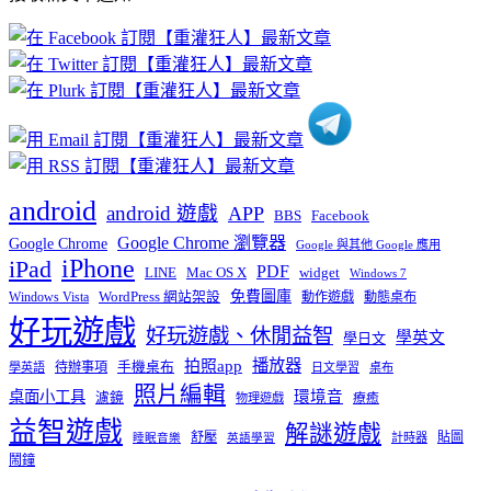
文
章
分
類
android
android 遊戲
APP
BBS
Facebook
Google Chrome 瀏覽器
Google Chrome
Google 與其他 Google 應用
iPhone
iPad
PDF
widget
LINE
Mac OS X
Windows 7
免費圖庫
Windows Vista
WordPress 網站架設
動作遊戲
動態桌布
好玩遊戲
好玩遊戲、休閒益智
學英文
學日文
播放器
拍照app
待辦事項
手機桌布
學英語
日文學習
桌布
照片編輯
桌面小工具
環境音
濾鏡
療癒
物理遊戲
益智遊戲
解謎遊戲
舒壓
貼圖
計時器
睡眠音樂
英語學習
鬧鐘