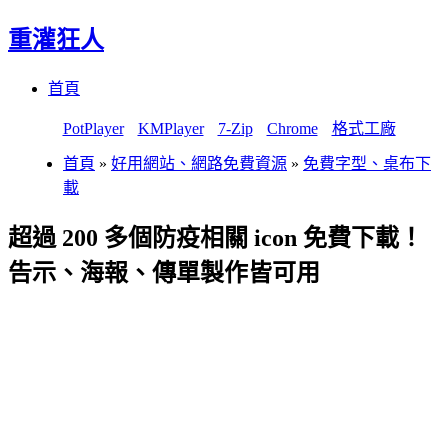
重灌狂人
Menu
Skip
首頁
to
content
PotPlayer
KMPlayer
7-Zip
Chrome
格式工廠
首頁
»
好用網站、網路免費資源
»
免費字型、桌布下
載
超過 200 多個防疫相關 icon 免費下載！
告示、海報、傳單製作皆可用