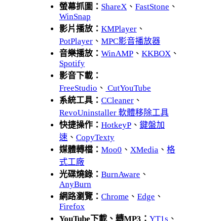
螢幕抓圖：
ShareX
、
FastStone
、
WinSnap
影片播放：
KMPlayer
、
PotPlayer
、
MPC影音播放器
音樂播放：
WinAMP
、
KKBOX
、
Spotify
影音下載：
FreeStudio
、
CutYouTube
系統工具：
CCleaner
、
RevoUninstaller 軟體移除工具
快捷操作：
HotkeyP
、
鍵盤加
速
、
CopyTexty
媒體轉檔：
Moo0
、
XMedia
、
格
式工廠
光碟燒錄：
BurnAware
、
AnyBurn
網路瀏覽：
Chrome
、
Edge
、
Firefox
YouTube下載、轉MP3：
YT1s
、