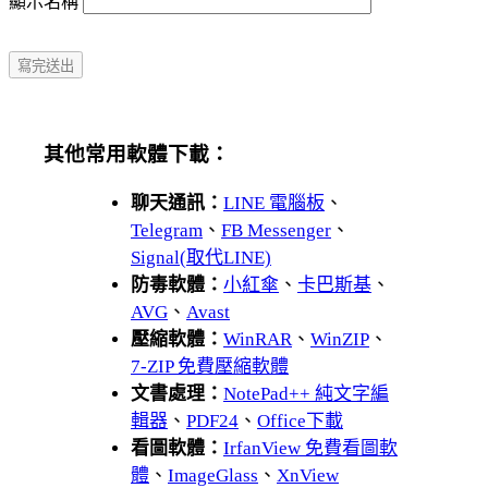
顯示名稱
其他常用軟體下載：
聊天通訊：
LINE 電腦板
、
Telegram
、
FB Messenger
、
Signal(取代LINE)
防毒軟體：
小紅傘
、
卡巴斯基
、
AVG
、
Avast
壓縮軟體：
WinRAR
、
WinZIP
、
7-ZIP 免費壓縮軟體
文書處理：
NotePad++ 純文字編
輯器
、
PDF24
、
Office下載
看圖軟體：
IrfanView 免費看圖軟
體
、
ImageGlass
、
XnView