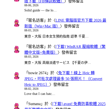
版下載（FB傳訊軟體）
〉發佈留言
08-06, 2026
Solid guide — the lo…
「
匿名訪客
」於〈
LINE 電腦版官方下載 2026 最
新版（Win+Mac 版）
〉發佈留言
08-03, 2026
東京・大阪 日本女生預約指南 認準 千夏…
「
匿名訪客
」於〈
[下載] WinRAR 壓縮軟體（繁
體中文版+免費版）
〉發佈留言
08-03, 2026
東京・大阪 高級派遣サービス 【千夏の伊…
「
bowie 2674
」於〈
免下載！線上 Heic 轉
JPEG，可批次處理最多 50 張照片！（Convert
Heic to JPEG）
〉發佈留言
08-02, 2026
Love that I can batc…
「
Sumana
」於〈
[下載] avast! 免費防毒軟體 2025