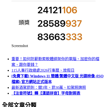
Screenshot
重要！如何防範勒索軟體綁架你的電腦、加密你的檔
案、跟你要錢？
115人事行政總處2026行事曆、放假日
[免費下載] Windows 11 簡體/繁體中文版 光碟映像 (ISO
檔案) 官方網站正式版本
最新酒駕罰則：關3年、罰30萬、扣駕照牌照
【注音符號】轉【漢語拼音】字母對照表
全部文章分類