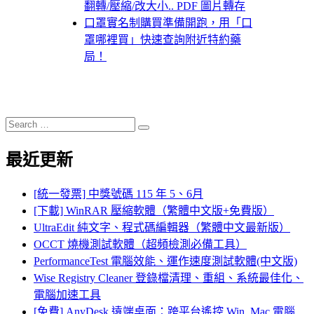
翻轉/壓縮/改大小.. PDF 圖片轉存
口罩實名制購買準備開跑，用「口
罩哪裡買」快速查詢附近特約藥
局！
Search
Search
for:
最近更新
[統一發票] 中獎號碼 115 年 5、6月
[下載] WinRAR 壓縮軟體（繁體中文版+免費版）
UltraEdit 純文字、程式碼編輯器（繁體中文最新版）
OCCT 燒機測試軟體（超頻檢測必備工具）
PerformanceTest 電腦效能、運作速度測試軟體(中文版)
Wise Registry Cleaner 登錄檔清理、重組、系統最佳化、
電腦加速工具
[免費] AnyDesk 遠端桌面：跨平台遙控 Win, Mac 電腦