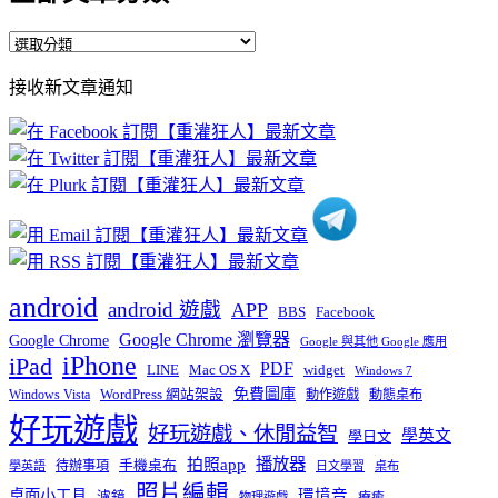
全
部
接收新文章通知
文
章
分
類
android
android 遊戲
APP
BBS
Facebook
Google Chrome 瀏覽器
Google Chrome
Google 與其他 Google 應用
iPhone
iPad
PDF
widget
LINE
Mac OS X
Windows 7
免費圖庫
Windows Vista
WordPress 網站架設
動作遊戲
動態桌布
好玩遊戲
好玩遊戲、休閒益智
學英文
學日文
播放器
拍照app
待辦事項
手機桌布
學英語
日文學習
桌布
照片編輯
桌面小工具
環境音
濾鏡
療癒
物理遊戲