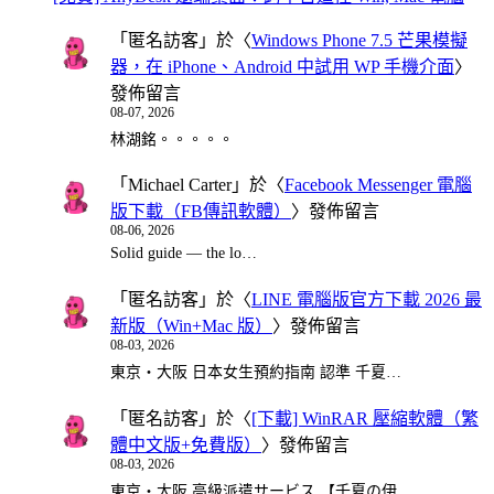
「
匿名訪客
」於〈
Windows Phone 7.5 芒果模擬
器，在 iPhone、Android 中試用 WP 手機介面
〉
發佈留言
08-07, 2026
林湖銘。。。。。
「
Michael Carter
」於〈
Facebook Messenger 電腦
版下載（FB傳訊軟體）
〉發佈留言
08-06, 2026
Solid guide — the lo…
「
匿名訪客
」於〈
LINE 電腦版官方下載 2026 最
新版（Win+Mac 版）
〉發佈留言
08-03, 2026
東京・大阪 日本女生預約指南 認準 千夏…
「
匿名訪客
」於〈
[下載] WinRAR 壓縮軟體（繁
體中文版+免費版）
〉發佈留言
08-03, 2026
東京・大阪 高級派遣サービス 【千夏の伊…