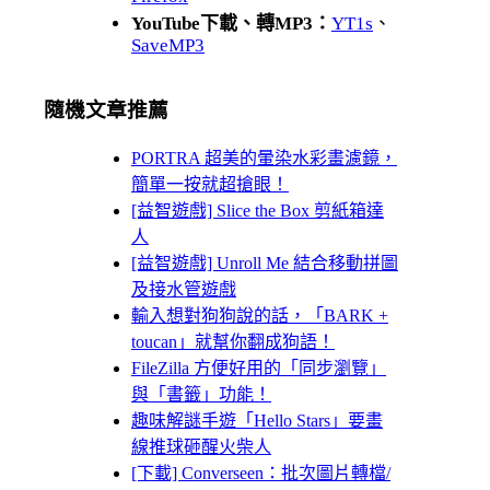
YouTube下載、轉MP3：
YT1s
、
SaveMP3
隨機文章推薦
PORTRA 超美的暈染水彩畫濾鏡，
簡單一按就超搶眼！
[益智遊戲] Slice the Box 剪紙箱達
人
[益智遊戲] Unroll Me 結合移動拼圖
及接水管遊戲
輸入想對狗狗說的話，「BARK +
toucan」就幫你翻成狗語！
FileZilla 方便好用的「同步瀏覽」
與「書籤」功能！
趣味解謎手遊「Hello Stars」要畫
線推球砸醒火柴人
[下載] Converseen：批次圖片轉檔/