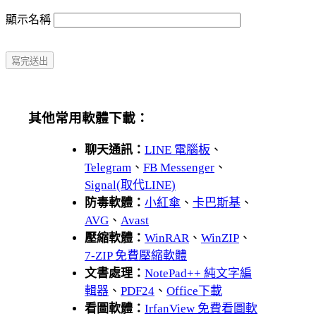
顯示名稱
其他常用軟體下載：
聊天通訊：
LINE 電腦板
、
Telegram
、
FB Messenger
、
Signal(取代LINE)
防毒軟體：
小紅傘
、
卡巴斯基
、
AVG
、
Avast
壓縮軟體：
WinRAR
、
WinZIP
、
7-ZIP 免費壓縮軟體
文書處理：
NotePad++ 純文字編
輯器
、
PDF24
、
Office下載
看圖軟體：
IrfanView 免費看圖軟