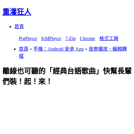
重灌狂人
Menu
Skip
首頁
to
content
PotPlayer
KMPlayer
7-Zip
Chrome
格式工廠
首頁
»
手機：Android 安卓 App
»
音樂播放、編輯轉
檔
離線也可聽的「經典台語歌曲」快幫長輩
們裝！起！來！