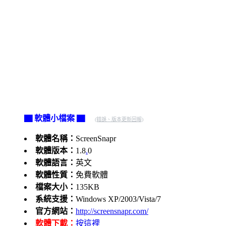
▇ 軟體小檔案 ▇
(錯誤、版本更新回報)
軟體名稱：
ScreenSnapr
軟體版本：
1.8
.
0
軟體語言：
英文
軟體性質：
免費軟體
檔案大小：
135KB
系統支援：
Windows XP/2003/Vista/7
官方網站：
http://screensnapr.com/
軟體下載：
按這裡