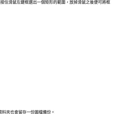
請按住滑鼠左鍵框選出一個矩形的範圍，放掉滑鼠之後便可將框
軟體資料夾也會留存一份圖檔備份。