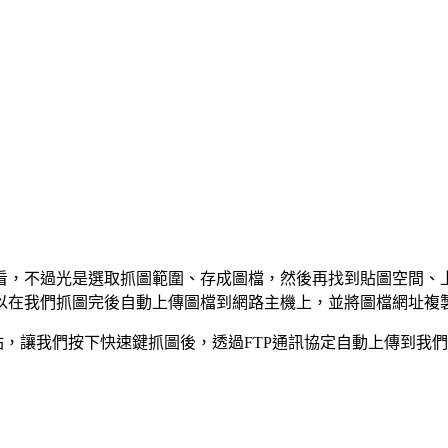
看，不過光是選取抓圖範圍、存成圖檔，然後再找到貼圖空間、上
體，他可以在我們抓圖完後自動上傳圖檔到網路主機上，並將圖檔網址
的FTP站，讓我們按下快速鍵抓圖後，透過FTP通訊協定自動上傳