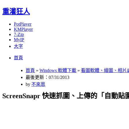
重灌狂人
PotPlayer
KMPlayer
7-Zip
MyIP
大字
Menu
Skip
首頁
to
content
首頁
»
Windows 軟體下載
»
看圖軟體、繪圖、相片
最後更新：07/31/2013
by
不來恩
ScreenSnapr 快速抓圖、上傳的「自動