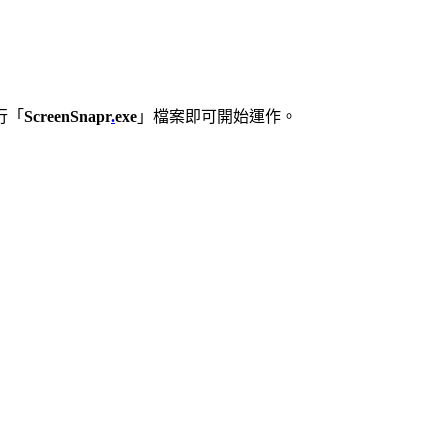
行「
ScreenSnapr
.
exe
」檔案即可開始運作。