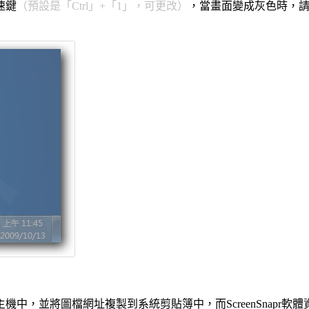
速鍵
（預設是「Ctrl」+「1」，可更改）
，當畫面變成灰色時，
路主機中，並將圖檔網址複製到系統剪貼簿中，而ScreenSnapr