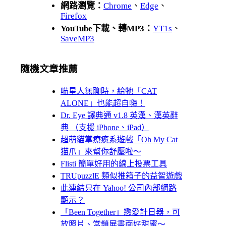
網路瀏覽：
Chrome
、
Edge
、
Firefox
YouTube下載、轉MP3：
YT1s
、
SaveMP3
隨機文章推薦
喵星人無聊時，給牠「CAT
ALONE」也能超自嗨！
Dr. Eye 譯典通 v1.8 英漢、漢英辭
典 （支援 iPhone、iPad）
超萌貓掌療癒系遊戲「Oh My Cat
猫爪」來幫你舒壓啦～
Flisti 簡單好用的線上投票工具
TRUpuzzlE 類似推箱子的益智遊戲
此連結只在 Yahoo! 公司內部網路
顯示？
「Been Together」戀愛計日器，可
放照片、當鎖屏畫面好甜蜜～