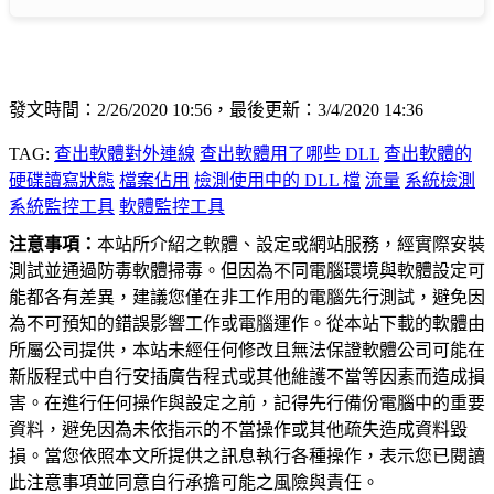
發文時間：2/26/2020 10:56，最後更新：3/4/2020 14:36
TAG:
查出軟體對外連線
查出軟體用了哪些 DLL
查出軟體的
硬碟讀寫狀態
檔案佔用
檢測使用中的 DLL 檔
流量
系統檢測
系統監控工具
軟體監控工具
注意事項：
本站所介紹之軟體、設定或網站服務，經實際安裝
測試並通過防毒軟體掃毒。但因為不同電腦環境與軟體設定可
能都各有差異，建議您僅在非工作用的電腦先行測試，避免因
為不可預知的錯誤影響工作或電腦運作。從本站下載的軟體由
所屬公司提供，本站未經任何修改且無法保證軟體公司可能在
新版程式中自行安插廣告程式或其他維護不當等因素而造成損
害。在進行任何操作與設定之前，記得先行備份電腦中的重要
資料，避免因為未依指示的不當操作或其他疏失造成資料毀
損。當您依照本文所提供之訊息執行各種操作，表示您已閱讀
此注意事項並同意自行承擔可能之風險與責任。