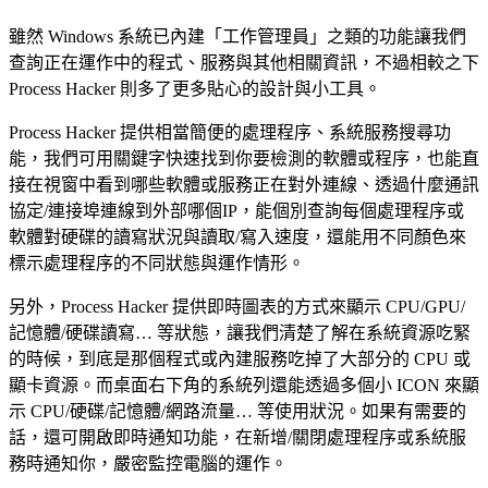
雖然 Windows 系統已內建「工作管理員」之類的功能讓我們
查詢正在運作中的程式、服務與其他相關資訊，不過相較之下
Process Hacker 則多了更多貼心的設計與小工具。
Process Hacker 提供相當簡便的處理程序、系統服務搜尋功
能，我們可用關鍵字快速找到你要檢測的軟體或程序，也能直
接在視窗中看到哪些軟體或服務正在對外連線、透過什麼通訊
協定/連接埠連線到外部哪個IP，能個別查詢每個處理程序或
軟體對硬碟的讀寫狀況與讀取/寫入速度，還能用不同顏色來
標示處理程序的不同狀態與運作情形。
另外，Process Hacker 提供即時圖表的方式來顯示 CPU/GPU/
記憶體/硬碟讀寫… 等狀態，讓我們清楚了解在系統資源吃緊
的時候，到底是那個程式或內建服務吃掉了大部分的 CPU 或
顯卡資源。而桌面右下角的系統列還能透過多個小 ICON 來顯
示 CPU/硬碟/記憶體/網路流量… 等使用狀況。如果有需要的
話，還可開啟即時通知功能，在新增/關閉處理程序或系統服
務時通知你，嚴密監控電腦的運作。