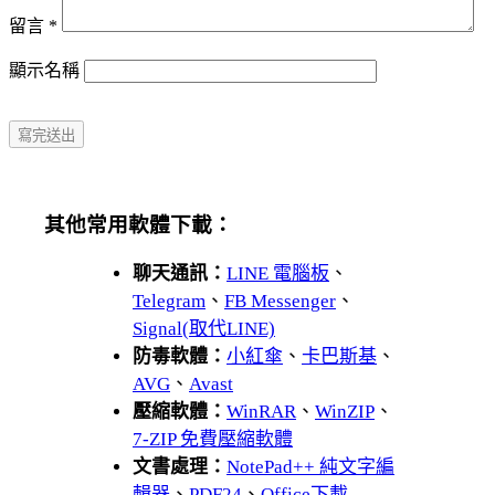
留言
*
顯示名稱
其他常用軟體下載：
聊天通訊：
LINE 電腦板
、
Telegram
、
FB Messenger
、
Signal(取代LINE)
防毒軟體：
小紅傘
、
卡巴斯基
、
AVG
、
Avast
壓縮軟體：
WinRAR
、
WinZIP
、
7-ZIP 免費壓縮軟體
文書處理：
NotePad++ 純文字編
輯器
、
PDF24
、
Office下載