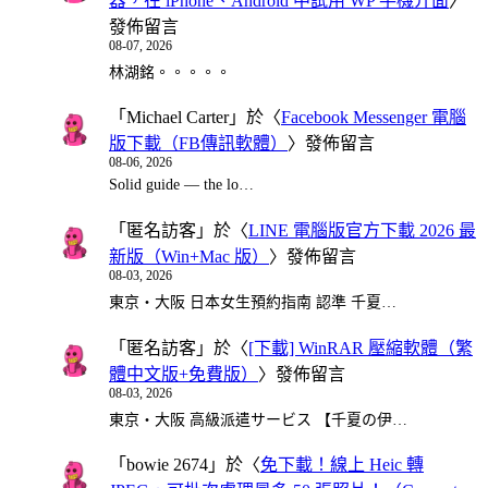
器，在 iPhone、Android 中試用 WP 手機介面
〉
發佈留言
08-07, 2026
林湖銘。。。。。
「
Michael Carter
」於〈
Facebook Messenger 電腦
版下載（FB傳訊軟體）
〉發佈留言
08-06, 2026
Solid guide — the lo…
「
匿名訪客
」於〈
LINE 電腦版官方下載 2026 最
新版（Win+Mac 版）
〉發佈留言
08-03, 2026
東京・大阪 日本女生預約指南 認準 千夏…
「
匿名訪客
」於〈
[下載] WinRAR 壓縮軟體（繁
體中文版+免費版）
〉發佈留言
08-03, 2026
東京・大阪 高級派遣サービス 【千夏の伊…
「
bowie 2674
」於〈
免下載！線上 Heic 轉