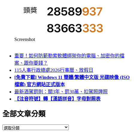
Screenshot
重要！如何防範勒索軟體綁架你的電腦、加密你的檔
案、跟你要錢？
115人事行政總處2026行事曆、放假日
[免費下載] Windows 11 簡體/繁體中文版 光碟映像 (ISO
檔案) 官方網站正式版本
最新酒駕罰則：關3年、罰30萬、扣駕照牌照
【注音符號】轉【漢語拼音】字母對照表
全部文章分類
全