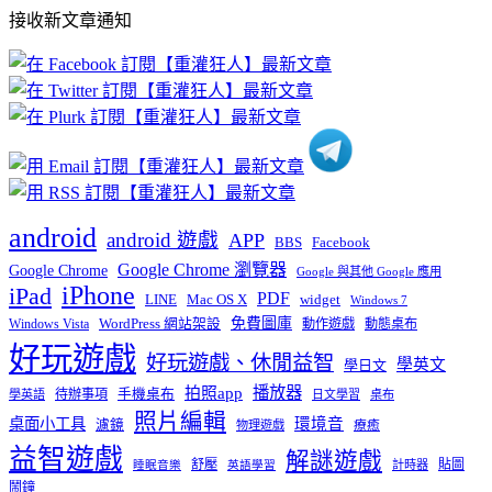
部
接收新文章通知
文
章
分
類
android
android 遊戲
APP
BBS
Facebook
Google Chrome 瀏覽器
Google Chrome
Google 與其他 Google 應用
iPhone
iPad
PDF
widget
LINE
Mac OS X
Windows 7
免費圖庫
Windows Vista
WordPress 網站架設
動作遊戲
動態桌布
好玩遊戲
好玩遊戲、休閒益智
學英文
學日文
播放器
拍照app
待辦事項
手機桌布
學英語
日文學習
桌布
照片編輯
桌面小工具
環境音
濾鏡
療癒
物理遊戲
益智遊戲
解謎遊戲
舒壓
貼圖
計時器
睡眠音樂
英語學習
鬧鐘