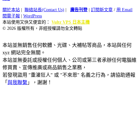
關於本站
|
聯絡站長(Contact Us)
|
廣告刊登
|
訂閱新文章
/
用 Email
閱電子報
|
WordPress
本站使用又快又便宜的：
Vultr VPS 日本主機
© 2026 版權所有，非經授權請勿全文轉貼
本站並無銷售任何軟體、光碟、大補帖等商品，本站與任何
xyz 網站完全無關。
本站並無委託或授權任何個人、公司或第三者承辦任何電腦維
修買賣、宣傳推廣或商品銷售之業務，
若發現盜用 "重灌狂人" 或 "不來恩" 名義之行為，請協助通報
「
與我聯繫
」，謝謝！