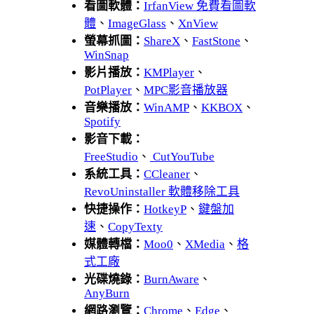
看圖軟體：
IrfanView 免費看圖軟
體
、
ImageGlass
、
XnView
螢幕抓圖：
ShareX
、
FastStone
、
WinSnap
影片播放：
KMPlayer
、
PotPlayer
、
MPC影音播放器
音樂播放：
WinAMP
、
KKBOX
、
Spotify
影音下載：
FreeStudio
、
CutYouTube
系統工具：
CCleaner
、
RevoUninstaller 軟體移除工具
快捷操作：
HotkeyP
、
鍵盤加
速
、
CopyTexty
媒體轉檔：
Moo0
、
XMedia
、
格
式工廠
光碟燒錄：
BurnAware
、
AnyBurn
網路瀏覽：
Chrome
、
Edge
、