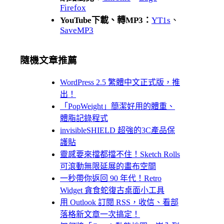
Firefox
YouTube下載、轉MP3：
YT1s
、
SaveMP3
隨機文章推薦
WordPress 2.5 繁體中文正式版，推
出！
「PopWeight」簡潔好用的體重、
體脂記錄程式
invisibleSHIELD 超強的3C產品保
護貼
靈感要來擋都擋不住！Sketch Rolls
可滾動無限延展的畫布空間
一秒帶你返回 90 年代！Retro
Widget 貪食蛇復古桌面小工具
用 Outlook 訂閱 RSS，收信、看部
落格新文章一次搞定！