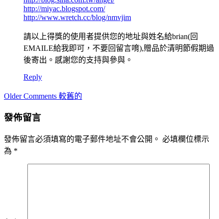
http://miyac.blogspot.com/
http://www.wretch.cc/blog/nmvjim
請以上得獎的使用者提供您的地址與姓名給brian(回
EMAILE給我即可，不要回留言唷),贈品於清明節假期過
後寄出。感謝您的支持與參與。
Reply
Comment
Older Comments 較舊的
navigation
發佈留言
發佈留言必須填寫的電子郵件地址不會公開。
必填欄位標示
為
*