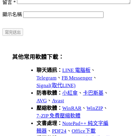
留言
*
顯示名稱
其他常用軟體下載：
聊天通訊：
LINE 電腦板
、
Telegram
、
FB Messenger
、
Signal(取代LINE)
防毒軟體：
小紅傘
、
卡巴斯基
、
AVG
、
Avast
壓縮軟體：
WinRAR
、
WinZIP
、
7-ZIP 免費壓縮軟體
文書處理：
NotePad++ 純文字編
輯器
、
PDF24
、
Office下載