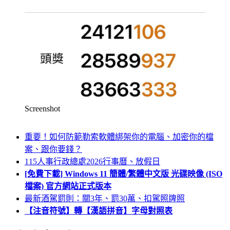
Screenshot
重要！如何防範勒索軟體綁架你的電腦、加密你的檔
案、跟你要錢？
115人事行政總處2026行事曆、放假日
[免費下載] Windows 11 簡體/繁體中文版 光碟映像 (ISO
檔案) 官方網站正式版本
最新酒駕罰則：關3年、罰30萬、扣駕照牌照
【注音符號】轉【漢語拼音】字母對照表