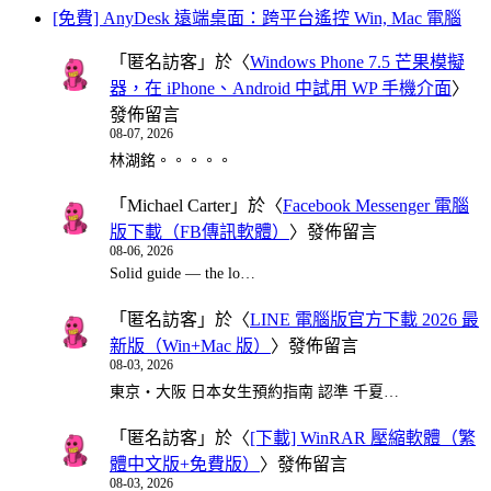
[免費] AnyDesk 遠端桌面：跨平台遙控 Win, Mac 電腦
「
匿名訪客
」於〈
Windows Phone 7.5 芒果模擬
器，在 iPhone、Android 中試用 WP 手機介面
〉
發佈留言
08-07, 2026
林湖銘。。。。。
「
Michael Carter
」於〈
Facebook Messenger 電腦
版下載（FB傳訊軟體）
〉發佈留言
08-06, 2026
Solid guide — the lo…
「
匿名訪客
」於〈
LINE 電腦版官方下載 2026 最
新版（Win+Mac 版）
〉發佈留言
08-03, 2026
東京・大阪 日本女生預約指南 認準 千夏…
「
匿名訪客
」於〈
[下載] WinRAR 壓縮軟體（繁
體中文版+免費版）
〉發佈留言
08-03, 2026