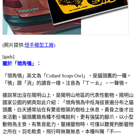
(照片提供:
怪手模型工廠)
[gads]
關於「領角鴞」：
「領角鴞」英文為「Collard Scops Owl」，是貓頭鷹的一種。
「鴞」跟「消」的讀音一樣。注音為「ㄒㄧㄠ」，一聲鴞。
據說常出沒在陽明山上，是陽明山地區的代表性動物。陽明山
國家公園的網頁如此介紹：「領角鴞為中低海拔普遍分布之貓
頭鷹，白天通常站在有繁密樹葉的樹枝上休息，黃昏之後才出
來活動。貓頭鷹類鳥種不但嘴銳利，更有強猛的腳爪，以小型
動物為主食，有集音能力，獵捕獵物時，可僅以聽覺判斷獵物
之所在。羽毛軟柔，飛行時無聲無息。本種叫聲「不──