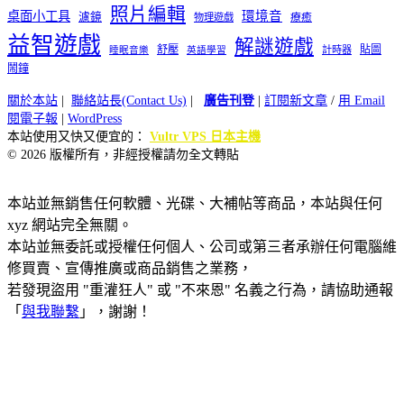
照片編輯
桌面小工具
環境音
濾鏡
療癒
物理遊戲
益智遊戲
解謎遊戲
舒壓
貼圖
計時器
睡眠音樂
英語學習
鬧鐘
關於本站
|
聯絡站長(Contact Us)
|
廣告刊登
|
訂閱新文章
/
用 Email
閱電子報
|
WordPress
本站使用又快又便宜的：
Vultr VPS 日本主機
© 2026 版權所有，非經授權請勿全文轉貼
本站並無銷售任何軟體、光碟、大補帖等商品，本站與任何
xyz 網站完全無關。
本站並無委託或授權任何個人、公司或第三者承辦任何電腦維
修買賣、宣傳推廣或商品銷售之業務，
若發現盜用 "重灌狂人" 或 "不來恩" 名義之行為，請協助通報
「
與我聯繫
」，謝謝！