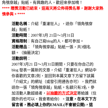
角鴞穿越」貼紙，有興趣的人，歡迎來參加唷！
**** 贈獎活動已結束，這兩天將公佈得獎名單，謝謝大家熱
情參與。****
活動名稱
：介紹「重灌狂人」，送你「領角鴞穿
越」貼紙！
活動時間
：2007年3月 21日～3月31日
資格限制
：有自己寫blog的人，都可參加。
活動贈品
：「領角鴞穿越」貼紙一張，共3個名
額。（抽籤決定）
活動說明
：
2007年3月21 日～3月31日期間，只要在你自己的
blog 發表一篇新的文章，介紹「重灌狂人」網站中
你喜歡的文章2則，並回到本篇文章下方留下該篇
「介紹文」的網址（或發引用通告亦可），我們就
送你一張「領角鴞穿越」貼紙。名額只有3名，參
加活動人數超過者，
以抽籤的方式決定
寄給誰（住
國外的也可以，我會寄給你）。
注意，在本文下方
留言者，務必填上你的EMAIL(不會被公開)，這