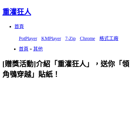
重灌狂人
Menu
Skip
首頁
to
content
PotPlayer
KMPlayer
7-Zip
Chrome
格式工廠
首頁
»
其他
[贈獎活動]介紹「重灌狂人」，送你「領
角鴞穿越」貼紙！