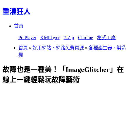
重灌狂人
Menu
Skip
首頁
to
content
PotPlayer
KMPlayer
7-Zip
Chrome
格式工廠
首頁
»
好用網站、網路免費資源
»
各種產生器、製造
機
故障也是一種美！「ImageGlitcher」在
線上一鍵輕鬆玩故障藝術