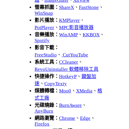
體
、
ImageGlass
、
XnView
螢幕抓圖：
ShareX
、
FastStone
、
WinSnap
影片播放：
KMPlayer
、
PotPlayer
、
MPC影音播放器
音樂播放：
WinAMP
、
KKBOX
、
Spotify
影音下載：
FreeStudio
、
CutYouTube
系統工具：
CCleaner
、
RevoUninstaller 軟體移除工具
快捷操作：
HotkeyP
、
鍵盤加
速
、
CopyTexty
媒體轉檔：
Moo0
、
XMedia
、
格
式工廠
光碟燒錄：
BurnAware
、
AnyBurn
網路瀏覽：
Chrome
、
Edge
、
Firefox