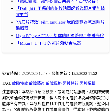
「瘋狂變臉」讓你秒變古典美人、古代俠客！
「Dolight」用獨創的花紋貼圖輕鬆為照片添加精
靈氣質
[仿底片特效] Film Emulator 我的瀏覽器就是照片
編輯器
Light EQ by ACDSee 幫你聰明調整照片整體光線
「Mixar」1+1=1 的照片漸變合成器
發文時間：2/20/2020 12:48，最後更新：12/2/2022 11:52
TAG:
故障特效
故障藝術
故障風格
照片特效
照片編輯
注意事項：
本站所介紹之軟體、設定或網站服務，經實際安裝
測試並通過防毒軟體掃毒。但因為不同電腦環境與軟體設定可
能都各有差異，建議您僅在非工作用的電腦先行測試，避免因
為不可預知的錯誤影響工作或電腦運作。從本站下載的軟體由