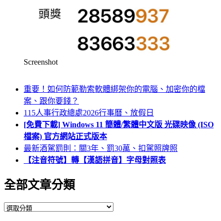
Screenshot
重要！如何防範勒索軟體綁架你的電腦、加密你的檔
案、跟你要錢？
115人事行政總處2026行事曆、放假日
[免費下載] Windows 11 簡體/繁體中文版 光碟映像 (ISO
檔案) 官方網站正式版本
最新酒駕罰則：關3年、罰30萬、扣駕照牌照
【注音符號】轉【漢語拼音】字母對照表
全部文章分類
全
部