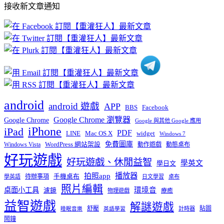
接收新文章通知
文
章
分
類
android
android 遊戲
APP
BBS
Facebook
Google Chrome 瀏覽器
Google Chrome
Google 與其他 Google 應用
iPhone
iPad
PDF
widget
LINE
Mac OS X
Windows 7
免費圖庫
Windows Vista
WordPress 網站架設
動作遊戲
動態桌布
好玩遊戲
好玩遊戲、休閒益智
學英文
學日文
播放器
拍照app
待辦事項
手機桌布
學英語
日文學習
桌布
照片編輯
桌面小工具
環境音
濾鏡
療癒
物理遊戲
益智遊戲
解謎遊戲
舒壓
貼圖
計時器
睡眠音樂
英語學習
鬧鐘