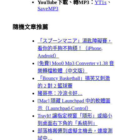
YouTube下載、轉MP3：
YT1s
、
SaveMP3
隨機文章推薦
「スプーンマニア」湯匙障礙賽，
看你的手夠不夠穩！（iPhone,
Android）
[免費] Moo0 Mp3 Converter v1.38 音
樂轉檔軟體（中文版）
「Bouncy Basketball」搞笑又刺激
的 2 對 2 籃球賽
豬哥亮：冷涼卡好…
[Mac] 隱藏 Launchpad 中的軟體圖
示（Launchpad-Control）
TrayIt! 讓指定視窗「隱形」或縮小
到桌面右下角的「系統列」
部落格搬遷到虛擬主機去，速度測
試中…