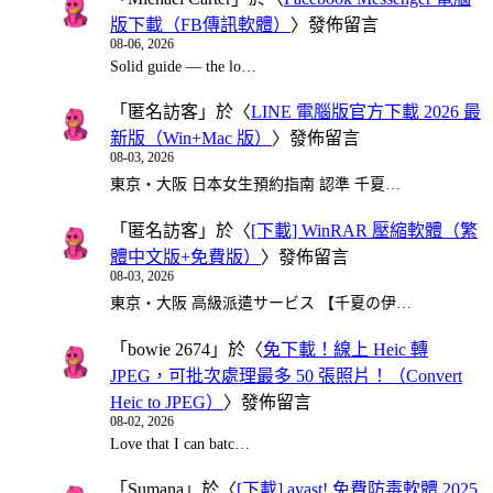
版下載（FB傳訊軟體）
〉發佈留言
08-06, 2026
Solid guide — the lo…
「
匿名訪客
」於〈
LINE 電腦版官方下載 2026 最
新版（Win+Mac 版）
〉發佈留言
08-03, 2026
東京・大阪 日本女生預約指南 認準 千夏…
「
匿名訪客
」於〈
[下載] WinRAR 壓縮軟體（繁
體中文版+免費版）
〉發佈留言
08-03, 2026
東京・大阪 高級派遣サービス 【千夏の伊…
「
bowie 2674
」於〈
免下載！線上 Heic 轉
JPEG，可批次處理最多 50 張照片！（Convert
Heic to JPEG）
〉發佈留言
08-02, 2026
Love that I can batc…
「
Sumana
」於〈
[下載] avast! 免費防毒軟體 2025