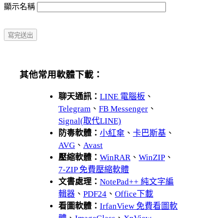
顯示名稱
其他常用軟體下載：
聊天通訊：
LINE 電腦板
、
Telegram
、
FB Messenger
、
Signal(取代LINE)
防毒軟體：
小紅傘
、
卡巴斯基
、
AVG
、
Avast
壓縮軟體：
WinRAR
、
WinZIP
、
7-ZIP 免費壓縮軟體
文書處理：
NotePad++ 純文字編
輯器
、
PDF24
、
Office下載
看圖軟體：
IrfanView 免費看圖軟