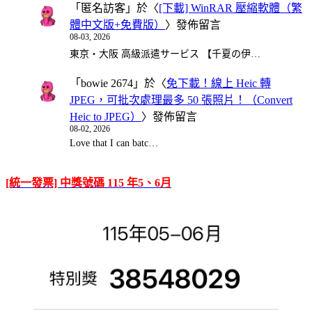
「
匿名訪客
」於〈
[下載] WinRAR 壓縮軟體（繁
體中文版+免費版）
〉發佈留言
08-03, 2026
東京・大阪 高級派遣サービス 【千夏の伊…
「
bowie 2674
」於〈
免下載！線上 Heic 轉
JPEG，可批次處理最多 50 張照片！（Convert
Heic to JPEG）
〉發佈留言
08-02, 2026
Love that I can batc…
[統一發票] 中獎號碼 115 年5、6月