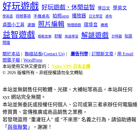
好玩遊戲
好玩遊戲、休閒益智
學英文
學日文
播放器
拍照app
待辦事項
手機桌布
學英語
日文學習
桌布
照片編輯
桌面小工具
環境音
濾鏡
療癒
物理遊戲
益智遊戲
解謎遊戲
舒壓
貼圖
計時器
睡眠音樂
英語學習
鬧鐘
關於本站
|
聯絡站長(Contact Us)
|
廣告刊登
|
訂閱新文章
/
用 Email
閱電子報
|
WordPress
本站使用又快又便宜的：
Vultr VPS 日本主機
© 2026 版權所有，非經授權請勿全文轉貼
本站並無銷售任何軟體、光碟、大補帖等商品，本站與任何
xyz 網站完全無關。
本站並無委託或授權任何個人、公司或第三者承辦任何電腦維
修買賣、宣傳推廣或商品銷售之業務，
若發現盜用 "重灌狂人" 或 "不來恩" 名義之行為，請協助通報
「
與我聯繫
」，謝謝！