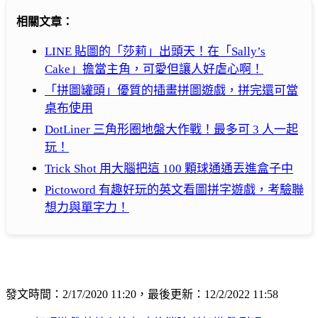
相關文章：
LINE 貼圖的「莎莉」出頭天！在「Sally’s
Cake」擔當主角，可愛但讓人好虐心啊！
「拼圖罐頭」優質的插畫拼圖遊戲，拼完還可當
桌布使用
DotLiner 三角形圈地盤大作戰！最多可 3 人一起
玩！
Trick Shot 用大腦把這 100 顆球通通丟進盒子中
Pictoword 有趣好玩的英文看圖拼字遊戲，考驗聯
想力與單字力！
發文時間：2/17/2020 11:20，最後更新：12/2/2022 11:58