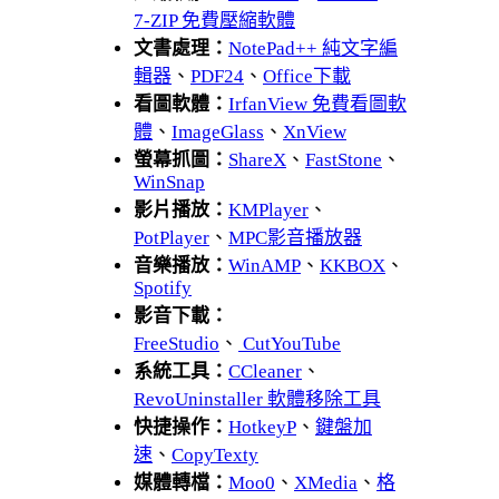
7-ZIP 免費壓縮軟體
文書處理：
NotePad++ 純文字編
輯器
、
PDF24
、
Office下載
看圖軟體：
IrfanView 免費看圖軟
體
、
ImageGlass
、
XnView
螢幕抓圖：
ShareX
、
FastStone
、
WinSnap
影片播放：
KMPlayer
、
PotPlayer
、
MPC影音播放器
音樂播放：
WinAMP
、
KKBOX
、
Spotify
影音下載：
FreeStudio
、
CutYouTube
系統工具：
CCleaner
、
RevoUninstaller 軟體移除工具
快捷操作：
HotkeyP
、
鍵盤加
速
、
CopyTexty
媒體轉檔：
Moo0
、
XMedia
、
格