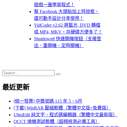
遊戲一邊學寫程式！
幫 Facebook 大頭貼加上特效框，
還可動手設計分享使用！
VidCoder v2.62 將藍光, DVD 轉檔
成 MP4, MKV，存硬碟方便多了！
Shutdown8 快速關機按鈕（支援登
出、重開機、定時關機）
Search
Search
for:
最近更新
[統一發票] 中獎號碼 115 年 5、6月
[下載] WinRAR 壓縮軟體（繁體中文版+免費版）
UltraEdit 純文字、程式碼編輯器（繁體中文最新版）
OCCT 燒機測試軟體（超頻檢測必備工具）