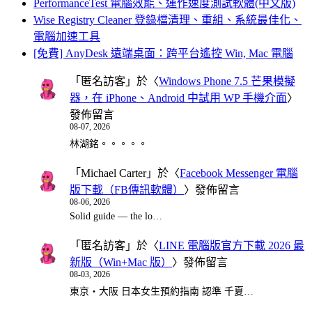
PerformanceTest 電腦效能、運作速度測試軟體(中文版)
Wise Registry Cleaner 登錄檔清理、重組、系統最佳化、
電腦加速工具
[免費] AnyDesk 遠端桌面：跨平台遙控 Win, Mac 電腦
「
匿名訪客
」於〈
Windows Phone 7.5 芒果模擬
器，在 iPhone、Android 中試用 WP 手機介面
〉
發佈留言
08-07, 2026
林湖銘。。。。。
「
Michael Carter
」於〈
Facebook Messenger 電腦
版下載（FB傳訊軟體）
〉發佈留言
08-06, 2026
Solid guide — the lo…
「
匿名訪客
」於〈
LINE 電腦版官方下載 2026 最
新版（Win+Mac 版）
〉發佈留言
08-03, 2026
東京・大阪 日本女生預約指南 認準 千夏…