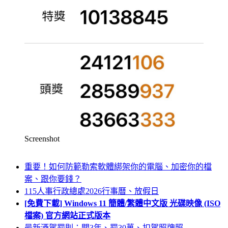
Screenshot
重要！如何防範勒索軟體綁架你的電腦、加密你的檔
案、跟你要錢？
115人事行政總處2026行事曆、放假日
[免費下載] Windows 11 簡體/繁體中文版 光碟映像 (ISO
檔案) 官方網站正式版本
最新酒駕罰則：關3年、罰30萬、扣駕照牌照