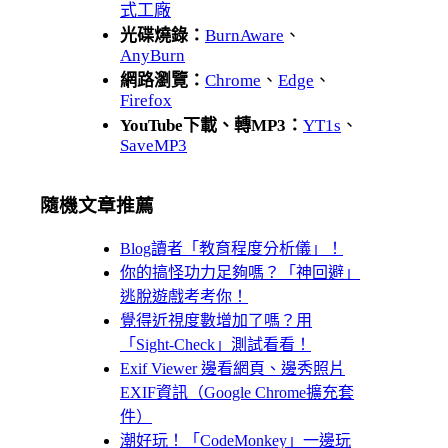
式工廠
光碟燒錄：
BurnAware
、
AnyBurn
網路瀏覽：
Chrome
、
Edge
、
Firefox
YouTube下載、轉MP3：
YT1s
、
SaveMP3
隨機文章推薦
Blog讀者「教育程度分析儀」！
你的搞怪功力足夠嗎？「神回避」
逃脫遊戲考考你！
覺得近視度數增加了嗎？用
「Sight-Check」測試看看！
Exif Viewer 邊看網頁、邊秀照片
EXIF資訊（Google Chrome擴充套
件）
潮好玩！「CodeMonkey」一邊玩