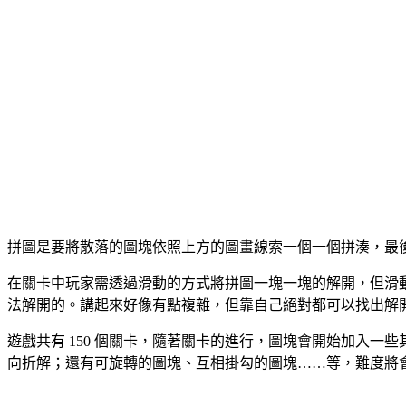
拼圖是要將散落的圖塊依照上方的圖畫線索一個一個拼湊，最後完
在關卡中玩家需透過滑動的方式將拼圖一塊一塊的解開，但滑
法解開的。講起來好像有點複雜，但靠自己絕對都可以找出解
遊戲共有 150 個關卡，隨著關卡的進行，圖塊會開始加入
向折解；還有可旋轉的圖塊、互相掛勾的圖塊……等，難度將