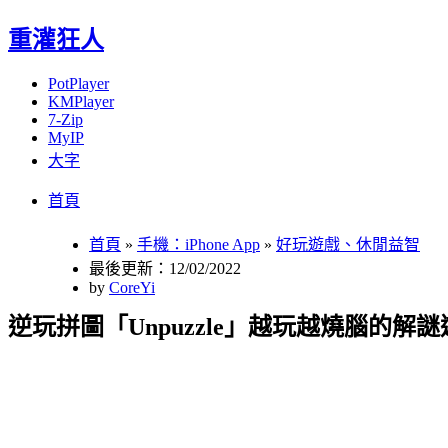
重灌狂人
PotPlayer
KMPlayer
7-Zip
MyIP
大字
Menu
Skip
首頁
to
content
首頁
»
手機：iPhone App
»
好玩遊戲、休閒益智
最後更新：12/02/2022
by
CoreYi
逆玩拼圖「Unpuzzle」越玩越燒腦的解謎