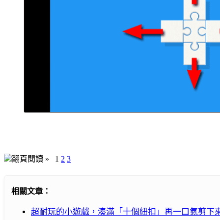
翻頁閱讀 »
1
2
3
相關文章：
超耐玩的小遊戲，湊滿「十個紐扣」再一口氣剪下