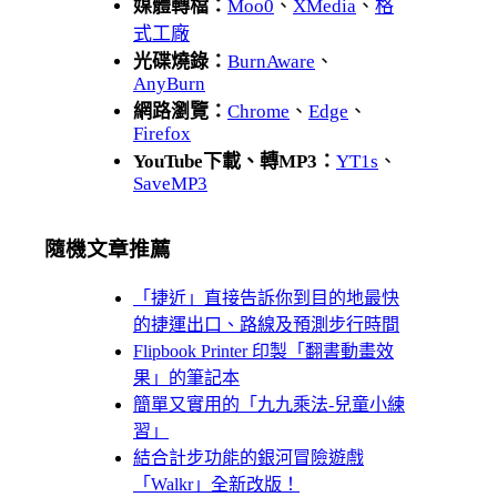
媒體轉檔：
Moo0
、
XMedia
、
格
式工廠
光碟燒錄：
BurnAware
、
AnyBurn
網路瀏覽：
Chrome
、
Edge
、
Firefox
YouTube下載、轉MP3：
YT1s
、
SaveMP3
隨機文章推薦
「捷近」直接告訴你到目的地最快
的捷運出口、路線及預測步行時間
Flipbook Printer 印製「翻書動畫效
果」的筆記本
簡單又實用的「九九乘法-兒童小練
習」
結合計步功能的銀河冒險遊戲
「Walkr」全新改版！