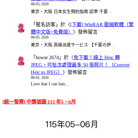
08-03, 2026
東京・大阪 日本女生預約指南 認準 千夏…
「
匿名訪客
」於〈
[下載] WinRAR 壓縮軟體（繁
體中文版+免費版）
〉發佈留言
08-03, 2026
東京・大阪 高級派遣サービス 【千夏の伊…
「
bowie 2674
」於〈
免下載！線上 Heic 轉
JPEG，可批次處理最多 50 張照片！（Convert
Heic to JPEG）
〉發佈留言
08-02, 2026
Love that I can batc…
[統一發票] 中獎號碼 115 年5、6月