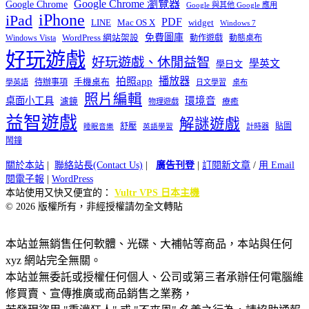
Google Chrome 瀏覽器
Google Chrome
Google 與其他 Google 應用
iPhone
iPad
PDF
widget
LINE
Mac OS X
Windows 7
免費圖庫
Windows Vista
WordPress 網站架設
動作遊戲
動態桌布
好玩遊戲
好玩遊戲、休閒益智
學英文
學日文
播放器
拍照app
待辦事項
手機桌布
學英語
日文學習
桌布
照片編輯
桌面小工具
環境音
濾鏡
療癒
物理遊戲
益智遊戲
解謎遊戲
舒壓
貼圖
計時器
睡眠音樂
英語學習
鬧鐘
關於本站
|
聯絡站長(Contact Us)
|
廣告刊登
|
訂閱新文章
/
用 Email
閱電子報
|
WordPress
本站使用又快又便宜的：
Vultr VPS 日本主機
© 2026 版權所有，非經授權請勿全文轉貼
本站並無銷售任何軟體、光碟、大補帖等商品，本站與任何
xyz 網站完全無關。
本站並無委託或授權任何個人、公司或第三者承辦任何電腦維
修買賣、宣傳推廣或商品銷售之業務，