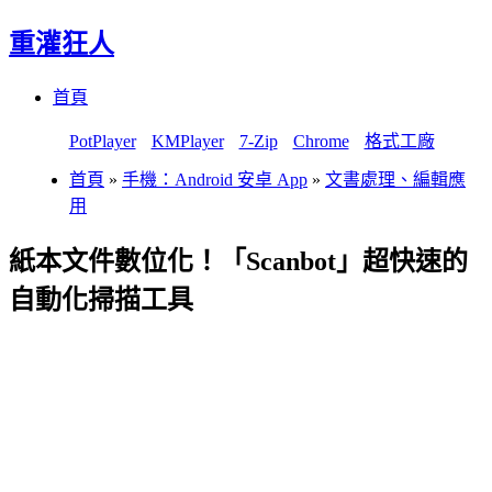
重灌狂人
Menu
Skip
首頁
to
content
PotPlayer
KMPlayer
7-Zip
Chrome
格式工廠
首頁
»
手機：Android 安卓 App
»
文書處理、編輯應
用
紙本文件數位化！「Scanbot」超快速的
自動化掃描工具