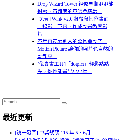
Drop Wizard Tower 神似早期泡泡龍
遊戲，有難度的巫師登塔戰！
[免費] Wink v2.0 將螢幕操作畫面
「錄影」下來，作成動畫教學影
片！
不用再羨慕別人的照片會動了！
Motion Picture 讓你的照片也自然的
動起來！
[像素畫工具]「dotpict」輕鬆點點
點，你也能畫出小小兵！
Search
Search
for:
最近更新
[統一發票] 中獎號碼 115 年 5、6月