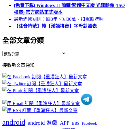
[免費下載] Windows 11 簡體/繁體中文版 光碟映像 (ISO
檔案) 官方網站正式版本
最新酒駕罰則：關3年、罰30萬、扣駕照牌照
【注音符號】轉【漢語拼音】字母對照表
全部文章分類
全
部
接收新文章通知
文
章
分
類
android
android 遊戲
APP
BBS
Facebook