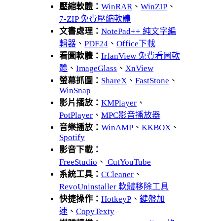
壓縮軟體：
WinRAR
、
WinZIP
、
7-ZIP 免費壓縮軟體
文書處理：
NotePad++ 純文字編
輯器
、
PDF24
、
Office下載
看圖軟體：
IrfanView 免費看圖軟
體
、
ImageGlass
、
XnView
螢幕抓圖：
ShareX
、
FastStone
、
WinSnap
影片播放：
KMPlayer
、
PotPlayer
、
MPC影音播放器
音樂播放：
WinAMP
、
KKBOX
、
Spotify
影音下載：
FreeStudio
、
CutYouTube
系統工具：
CCleaner
、
RevoUninstaller 軟體移除工具
快捷操作：
HotkeyP
、
鍵盤加
速
、
CopyTexty