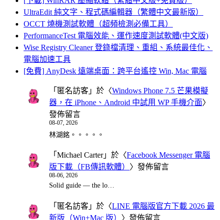
[下載] WinRAR 壓縮軟體（繁體中文版+免費版）
UltraEdit 純文字、程式碼編輯器（繁體中文最新版）
OCCT 燒機測試軟體（超頻檢測必備工具）
PerformanceTest 電腦效能、運作速度測試軟體(中文版)
Wise Registry Cleaner 登錄檔清理、重組、系統最佳化、
電腦加速工具
[免費] AnyDesk 遠端桌面：跨平台遙控 Win, Mac 電腦
「
匿名訪客
」於〈
Windows Phone 7.5 芒果模擬
器，在 iPhone、Android 中試用 WP 手機介面
〉
發佈留言
08-07, 2026
林湖銘。。。。。
「
Michael Carter
」於〈
Facebook Messenger 電腦
版下載（FB傳訊軟體）
〉發佈留言
08-06, 2026
Solid guide — the lo…
「
匿名訪客
」於〈
LINE 電腦版官方下載 2026 最
新版（Win+Mac 版）
〉發佈留言