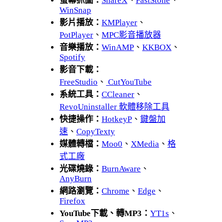
螢幕抓圖：
ShareX
、
FastStone
、
WinSnap
影片播放：
KMPlayer
、
PotPlayer
、
MPC影音播放器
音樂播放：
WinAMP
、
KKBOX
、
Spotify
影音下載：
FreeStudio
、
CutYouTube
系統工具：
CCleaner
、
RevoUninstaller 軟體移除工具
快捷操作：
HotkeyP
、
鍵盤加
速
、
CopyTexty
媒體轉檔：
Moo0
、
XMedia
、
格
式工廠
光碟燒錄：
BurnAware
、
AnyBurn
網路瀏覽：
Chrome
、
Edge
、
Firefox
YouTube下載、轉MP3：
YT1s
、