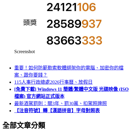
Screenshot
重要！如何防範勒索軟體綁架你的電腦、加密你的檔
案、跟你要錢？
115人事行政總處2026行事曆、放假日
[免費下載] Windows 11 簡體/繁體中文版 光碟映像 (ISO
檔案) 官方網站正式版本
最新酒駕罰則：關3年、罰30萬、扣駕照牌照
【注音符號】轉【漢語拼音】字母對照表
全部文章分類