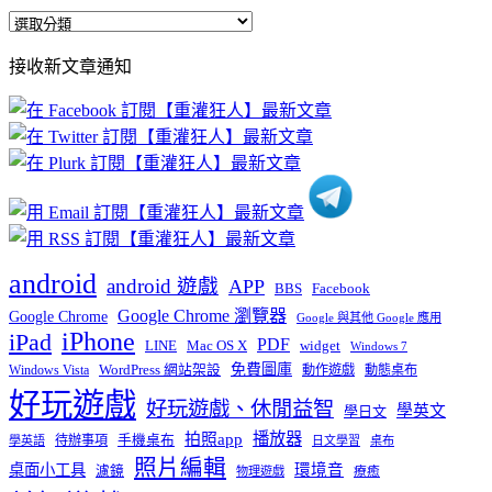
全
部
接收新文章通知
文
章
分
類
android
android 遊戲
APP
BBS
Facebook
Google Chrome 瀏覽器
Google Chrome
Google 與其他 Google 應用
iPhone
iPad
PDF
widget
LINE
Mac OS X
Windows 7
免費圖庫
Windows Vista
WordPress 網站架設
動作遊戲
動態桌布
好玩遊戲
好玩遊戲、休閒益智
學英文
學日文
播放器
拍照app
待辦事項
手機桌布
學英語
日文學習
桌布
照片編輯
桌面小工具
環境音
濾鏡
療癒
物理遊戲