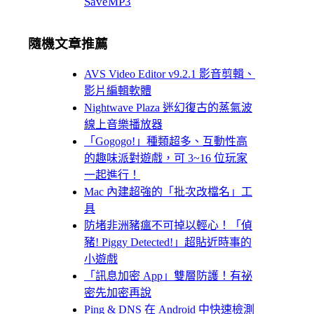
SaveMP3
隨機文章推薦
AVS Video Editor v9.2.1 影音剪輯、
影片編輯軟體
Nightwave Plaza 迷幻復古的蒸氣波
線上音樂播放器
「Gogogo!」種類超多、互動性高
的趣味派對遊戲，可 3~16 位玩家
一起進行！
Mac 內建超強的「批次改檔名」工
具
防堵非洲豬瘟不可掉以輕心！「偵
豬! Piggy Detected!」超貼近時事的
小遊戲
「訊息加密 App」雙層防護！有祕
密先加密再說
Ping & DNS 在 Android 中快速檢測