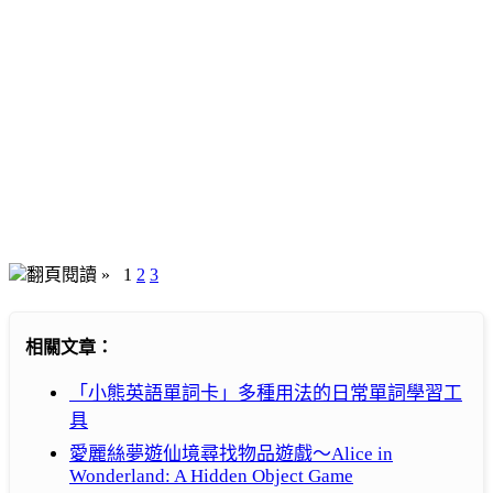
翻頁閱讀 »
1
2
3
相關文章：
「小熊英語單詞卡」多種用法的日常單詞學習工
具
愛麗絲夢遊仙境尋找物品遊戲～Alice in
Wonderland: A Hidden Object Game