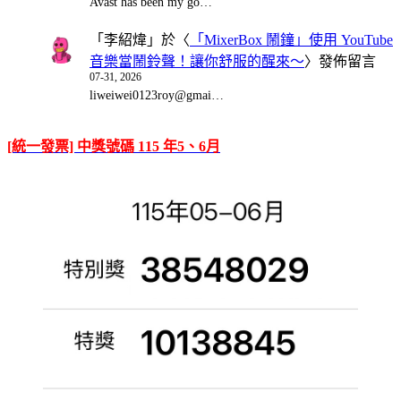
Avast has been my go…
「
李紹煒
」於〈
「MixerBox 鬧鐘」使用 YouTube
音樂當鬧鈴聲！讓你舒服的醒來～
〉發佈留言
07-31, 2026
liweiwei0123roy@gmai…
[統一發票] 中獎號碼 115 年5、6月