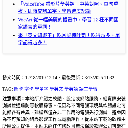
「VoiceTube 看影片學英語」中英對照、單句重
複、即時查詢單字、學習進度記錄
VocArt 從一幅美麗的插畫中，學習 12 種不同國
家語言的單詞！
來「英文知識王」吃片記憶吐司！吃得越多、單
字記得越多！
發文時間：12/18/2019 12:14，最後更新：3/13/2025 11:32
TAG:
圖卡
字卡
學單字
學英文
學英語
語言學習
注意事項：
本站所介紹之軟體、設定或網站服務，經實際安裝
測試並通過防毒軟體掃毒。但因為不同電腦環境與軟體設定可
能都各有差異，建議您僅在非工作用的電腦先行測試，避免因
為不可預知的錯誤影響工作或電腦運作。從本站下載的軟體由
所屬公司提供，本站未經任何修改且無法保證軟體公司可能在