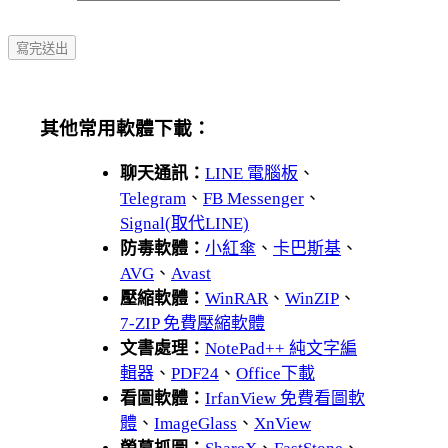
其他常用軟體下載：
聊天通訊：
LINE 電腦板
、
Telegram
、
FB Messenger
、
Signal(取代LINE)
防毒軟體：
小紅傘
、
卡巴斯基
、
AVG
、
Avast
壓縮軟體：
WinRAR
、
WinZIP
、
7-ZIP 免費壓縮軟體
文書處理：
NotePad++ 純文字編
輯器
、
PDF24
、
Office下載
看圖軟體：
IrfanView 免費看圖軟
體
、
ImageGlass
、
XnView