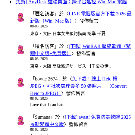
[免費] AnyDesk 遠端桌面：跨平台遙控 Win, Mac 電腦
「
匿名訪客
」於〈
LINE 電腦版官方下載 2026 最
新版（Win+Mac 版）
〉發佈留言
08-03, 2026
東京・大阪 日本女生預約指南 認準 千夏…
「
匿名訪客
」於〈
[下載] WinRAR 壓縮軟體（繁
體中文版+免費版）
〉發佈留言
08-03, 2026
東京・大阪 高級派遣サービス 【千夏の伊…
「
bowie 2674
」於〈
免下載！線上 Heic 轉
JPEG，可批次處理最多 50 張照片！（Convert
Heic to JPEG）
〉發佈留言
08-02, 2026
Love that I can batc…
「
Sumana
」於〈
[下載] avast! 免費防毒軟體 2025
最新繁體中文版
〉發佈留言
08-02, 2026