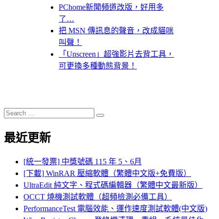
PChome新聞頻道改版，好用多
了…
把 MSN 傳訊息的聲音，改成貓咪
叫聲！
「Unscreen」超強影片去背工具，
可更換多種動態背景！
Search
Search
for:
最近更新
[統一發票] 中獎號碼 115 年 5、6月
[下載] WinRAR 壓縮軟體（繁體中文版+免費版）
UltraEdit 純文字、程式碼編輯器（繁體中文最新版）
OCCT 燒機測試軟體（超頻檢測必備工具）
PerformanceTest 電腦效能、運作速度測試軟體(中文版)