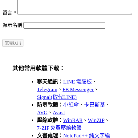
留言
*
顯示名稱
其他常用軟體下載：
聊天通訊：
LINE 電腦板
、
Telegram
、
FB Messenger
、
Signal(取代LINE)
防毒軟體：
小紅傘
、
卡巴斯基
、
AVG
、
Avast
壓縮軟體：
WinRAR
、
WinZIP
、
7-ZIP 免費壓縮軟體
文書處理：
NotePad++ 純文字編