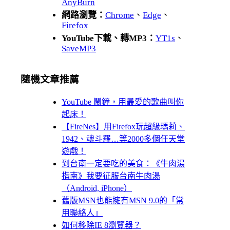
AnyBurn
網路瀏覽：
Chrome
、
Edge
、
Firefox
YouTube下載、轉MP3：
YT1s
、
SaveMP3
隨機文章推薦
YouTube 鬧鐘，用最愛的歌曲叫你
起床！
【FireNes】用Firefox玩超級瑪莉、
1942、魂斗羅…等2000多個任天堂
遊戲！
到台南一定要吃的美食：《牛肉湯
指南》我要征服台南牛肉湯
（Android, iPhone）
舊版MSN也能擁有MSN 9.0的「常
用聯絡人」
如何移除IE 8瀏覽器？