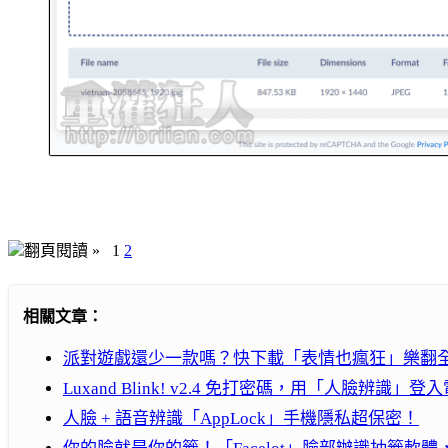
翻頁閱讀 »
1
2
相關文章：
派對遊戲還少一款嗎？快下載「表情也瘋狂」樂翻
Luxand Blink! v2.4 免打密碼，用「人臉辨識」登
人臉 + 語音辨識「AppLock」手機隱私超保密！