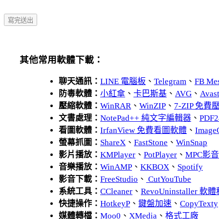
其他常用軟體下載：
聊天通訊：
LINE 電腦板
、
Telegram
、
FB Me
防毒軟體：
小紅傘
、
卡巴斯基
、
AVG
、
Avas
壓縮軟體：
WinRAR
、
WinZIP
、
7-ZIP 免
文書處理：
NotePad++ 純文字編輯器
、
PDF2
看圖軟體：
IrfanView 免費看圖軟體
、
Image
螢幕抓圖：
ShareX
、
FastStone
、
WinSnap
影片播放：
KMPlayer
、
PotPlayer
、
MPC影
音樂播放：
WinAMP
、
KKBOX
、
Spotify
影音下載：
FreeStudio
、
CutYouTube
系統工具：
CCleaner
、
RevoUninstaller
快捷操作：
HotkeyP
、
鍵盤加速
、
CopyTexty
媒體轉檔：
Moo0
、
XMedia
、
格式工廠