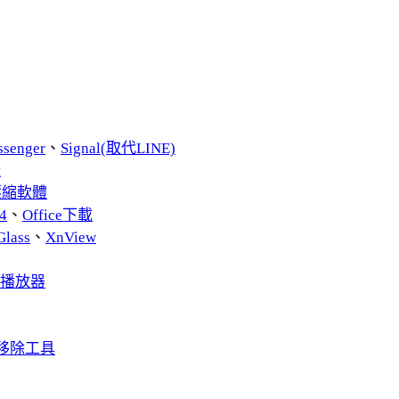
ssenger
、
Signal(取代LINE)
t
費壓縮軟體
4
、
Office下載
Glass
、
XnView
音播放器
 軟體移除工具