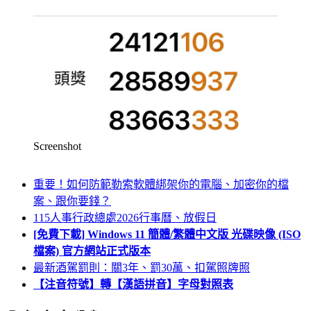
Screenshot
重要！如何防範勒索軟體綁架你的電腦、加密你的檔
案、跟你要錢？
115人事行政總處2026行事曆、放假日
[免費下載] Windows 11 簡體/繁體中文版 光碟映像 (ISO
檔案) 官方網站正式版本
最新酒駕罰則：關3年、罰30萬、扣駕照牌照
【注音符號】轉【漢語拼音】字母對照表