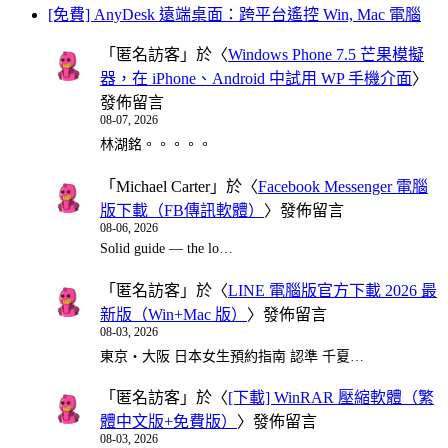
[免費] AnyDesk 遠端桌面：跨平台遙控 Win, Mac 電腦
「
匿名訪客
」於〈
Windows Phone 7.5 芒果模擬
器，在 iPhone、Android 中試用 WP 手機介面
〉
發佈留言
08-07, 2026
林湖銘。。。。。
「
Michael Carter
」於〈
Facebook Messenger 電腦
版下載（FB傳訊軟體）
〉發佈留言
08-06, 2026
Solid guide — the lo…
「
匿名訪客
」於〈
LINE 電腦版官方下載 2026 最
新版（Win+Mac 版）
〉發佈留言
08-03, 2026
東京・大阪 日本女生預約指南 認準 千夏…
「
匿名訪客
」於〈
[下載] WinRAR 壓縮軟體（繁
體中文版+免費版）
〉發佈留言
08-03, 2026