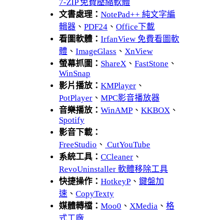
7-ZIP 免費壓縮軟體
文書處理：
NotePad++ 純文字編
輯器
、
PDF24
、
Office下載
看圖軟體：
IrfanView 免費看圖軟
體
、
ImageGlass
、
XnView
螢幕抓圖：
ShareX
、
FastStone
、
WinSnap
影片播放：
KMPlayer
、
PotPlayer
、
MPC影音播放器
音樂播放：
WinAMP
、
KKBOX
、
Spotify
影音下載：
FreeStudio
、
CutYouTube
系統工具：
CCleaner
、
RevoUninstaller 軟體移除工具
快捷操作：
HotkeyP
、
鍵盤加
速
、
CopyTexty
媒體轉檔：
Moo0
、
XMedia
、
格
式工廠