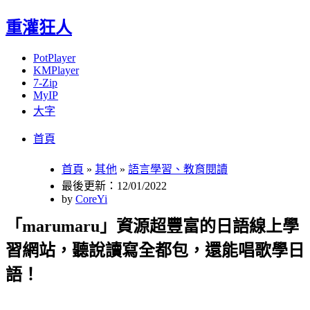
重灌狂人
PotPlayer
KMPlayer
7-Zip
MyIP
大字
Menu
Skip
首頁
to
content
首頁
»
其他
»
語言學習、教育閱讀
最後更新：12/01/2022
by
CoreYi
「marumaru」資源超豐富的日語線上學
習網站，聽說讀寫全都包，還能唱歌學日
語！