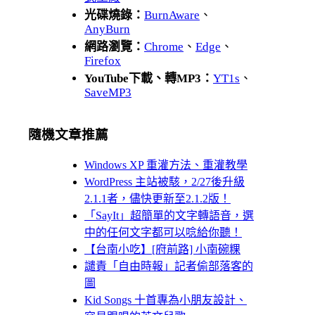
光碟燒錄：
BurnAware
、
AnyBurn
網路瀏覽：
Chrome
、
Edge
、
Firefox
YouTube下載、轉MP3：
YT1s
、
SaveMP3
隨機文章推薦
Windows XP 重灌方法、重灌教學
WordPress 主站被駭，2/27後升級
2.1.1者，儘快更新至2.1.2版！
「SayIt」超簡單的文字轉語音，選
中的任何文字都可以唸給你聽！
【台南小吃】[府前路] 小南碗粿
譴責「自由時報」記者偷部落客的
圖
Kid Songs 十首專為小朋友設計、