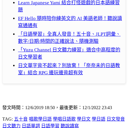
Learn Japanese Yami 結合打怪遊戲的日本語練習
題
EF Hello 隨時陪你練英文的 AI 美語老師！聽說讀
寫通通有
「日語學習」全真人發音！五十音、JLPT詞彙、
數字/日期/時間的正確說法、隨機測驗
「Yuzu Channel 日文聽力練習」適合中高程度的
日文學習者
日文單字背不起來？別放棄！「奈奈未的日語教
室」結合 RPG 邊玩邊背超有效
發文時間：12/6/2019 18:50，最後更新：12/1/2022 23:43
TAG:
五十音
唱歌學日語
學唱日語歌
學日文
學日語
日文發音
日文聽力
日語單詞
日語學習
聽說讀寫