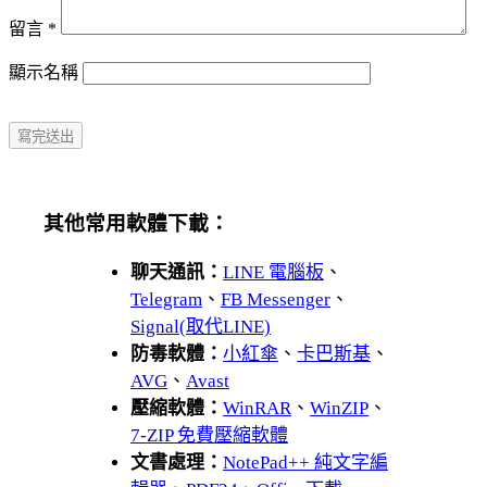
留言
*
顯示名稱
其他常用軟體下載：
聊天通訊：
LINE 電腦板
、
Telegram
、
FB Messenger
、
Signal(取代LINE)
防毒軟體：
小紅傘
、
卡巴斯基
、
AVG
、
Avast
壓縮軟體：
WinRAR
、
WinZIP
、
7-ZIP 免費壓縮軟體
文書處理：
NotePad++ 純文字編