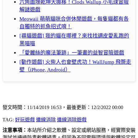
六角圖塊乾坤大挪移！Clods Wallup 小毛球冒險
解謎遊戲
Meowaii 萌萌貓咪合併休閒遊戲，每隻貓都有各
自獨特的抓魚招式唷！
[尋貓遊戲] 我的貓在哪裡？來找找調皮愛亂跑的
黑喵喵
「愛麗絲的魔法筆跡」一筆畫的益智冒險遊戲
[動作遊戲] 火柴人也會壁虎功！WallJump 飛簷走
壁（iPhone, Android）
發文時間：11/14/2019 16:53，最後更新：12/2/2022 00:00
TAG:
好玩遊戲
連線消除
連線消除遊戲
注意事項：
本站所介紹之軟體、設定或網站服務，經實際安裝
測試並通過防毒軟體掃毒。但因為不同電腦環境與軟體設定可