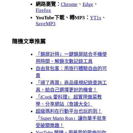
網路瀏覽：
Chrome
、
Edge
、
Firefox
YouTube下載、轉MP3：
YT1s
、
SaveMP3
隨機文章推薦
「鎖屏計時」一鍵鎖屏結合手機使
用時間、解鎖次數記錄工具
自由背包客：用旅行體驗自由的可
貴
「掃了再買」商品違規紀錄查詢工
具，給自己選擇更好的機會！
「iCook 愛料理」 超實用做菜教
學、分享網站（食譜大全）
超級瑪利在行動平台也玩的到！
「Super Mario Run」讓你單手就享
受破關樂趣！
YouTube 鬧鐘，用最愛的歌曲叫你