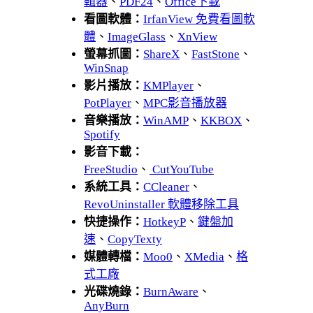
輯器
、
PDF24
、
Office下載
看圖軟體：
IrfanView 免費看圖軟
體
、
ImageGlass
、
XnView
螢幕抓圖：
ShareX
、
FastStone
、
WinSnap
影片播放：
KMPlayer
、
PotPlayer
、
MPC影音播放器
音樂播放：
WinAMP
、
KKBOX
、
Spotify
影音下載：
FreeStudio
、
CutYouTube
系統工具：
CCleaner
、
RevoUninstaller 軟體移除工具
快捷操作：
HotkeyP
、
鍵盤加
速
、
CopyTexty
媒體轉檔：
Moo0
、
XMedia
、
格
式工廠
光碟燒錄：
BurnAware
、
AnyBurn