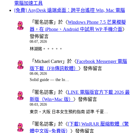
電腦加速工具
[免費] AnyDesk 遠端桌面：跨平台遙控 Win, Mac 電腦
「
匿名訪客
」於〈
Windows Phone 7.5 芒果模擬
器，在 iPhone、Android 中試用 WP 手機介面
〉
發佈留言
08-07, 2026
林湖銘。。。。。
「
Michael Carter
」於〈
Facebook Messenger 電腦
版下載（FB傳訊軟體）
〉發佈留言
08-06, 2026
Solid guide — the lo…
「
匿名訪客
」於〈
LINE 電腦版官方下載 2026 最
新版（Win+Mac 版）
〉發佈留言
08-03, 2026
東京・大阪 日本女生預約指南 認準 千夏…
「
匿名訪客
」於〈
[下載] WinRAR 壓縮軟體（繁
體中文版+免費版）
〉發佈留言