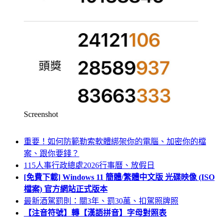
Screenshot
重要！如何防範勒索軟體綁架你的電腦、加密你的檔
案、跟你要錢？
115人事行政總處2026行事曆、放假日
[免費下載] Windows 11 簡體/繁體中文版 光碟映像 (ISO
檔案) 官方網站正式版本
最新酒駕罰則：關3年、罰30萬、扣駕照牌照
【注音符號】轉【漢語拼音】字母對照表