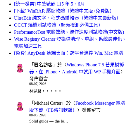
[統一發票] 中獎號碼 115 年 5、6月
[下載] WinRAR 壓縮軟體（繁體中文版+免費版）
UltraEdit 純文字、程式碼編輯器（繁體中文最新版）
OCCT 燒機測試軟體（超頻檢測必備工具）
PerformanceTest 電腦效能、運作速度測試軟體(中文版)
Wise Registry Cleaner 登錄檔清理、重組、系統最佳化、
電腦加速工具
[免費] AnyDesk 遠端桌面：跨平台遙控 Win, Mac 電腦
「
匿名訪客
」於〈
Windows Phone 7.5 芒果模擬
器，在 iPhone、Android 中試用 WP 手機介面
〉
發佈留言
08-07, 2026
林湖銘。。。。。
「
Michael Carter
」於〈
Facebook Messenger 電腦
版下載（FB傳訊軟體）
〉發佈留言
08-06, 2026
Solid guide — the lo…