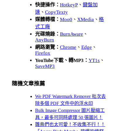
快捷操作：
HotkeyP
、
鍵盤加
速
、
CopyTexty
媒體轉檔：
Moo0
、
XMedia
、
格
式工廠
光碟燒錄：
BurnAware
、
AnyBurn
網路瀏覽：
Chrome
、
Edge
、
Firefox
YouTube下載、轉MP3：
YT1s
、
SaveMP3
隨機文章推薦
We PDF Watermark Remover 批次去
除多個 PDF 文件中的浮水印
Bulk Image Compressor 圖片壓縮工
具，最多可同時處理 50 張圖片！
雛鳥們也太可愛！不收集不行！！