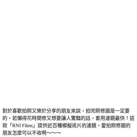
對於喜歡拍照又樂於分享的朋友來說，拍完照修圖是一定要
的，若懶得花時間修又想要讓人驚豔的話，套用濾鏡最快！這
款「RNI Films」提供近百種模擬底片的濾鏡，愛拍照修圖的
朋友怎麼可以不收啊～～～