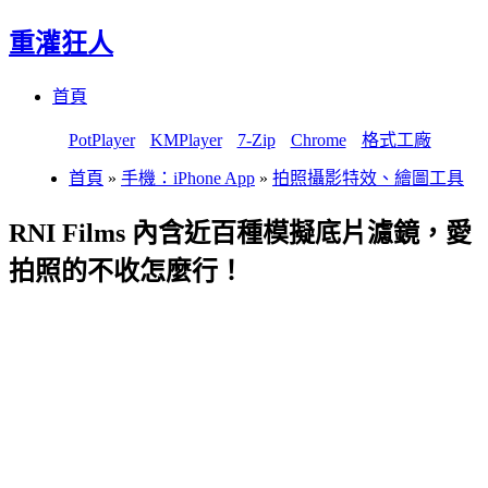
重灌狂人
Menu
Skip
首頁
to
content
PotPlayer
KMPlayer
7-Zip
Chrome
格式工廠
首頁
»
手機：iPhone App
»
拍照攝影特效、繪圖工具
RNI Films 內含近百種模擬底片濾鏡，愛
拍照的不收怎麼行！