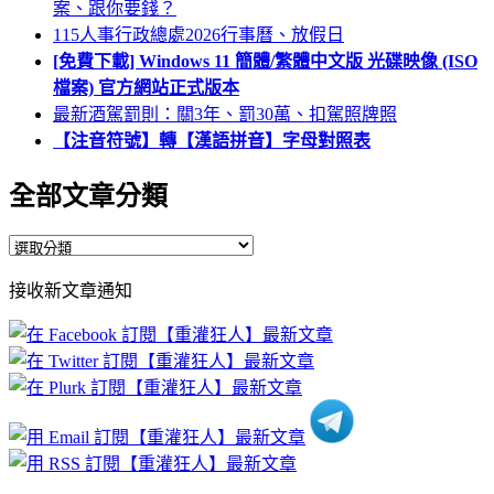
案、跟你要錢？
115人事行政總處2026行事曆、放假日
[免費下載] Windows 11 簡體/繁體中文版 光碟映像 (ISO
檔案) 官方網站正式版本
最新酒駕罰則：關3年、罰30萬、扣駕照牌照
【注音符號】轉【漢語拼音】字母對照表
全部文章分類
全
部
接收新文章通知
文
章
分
類