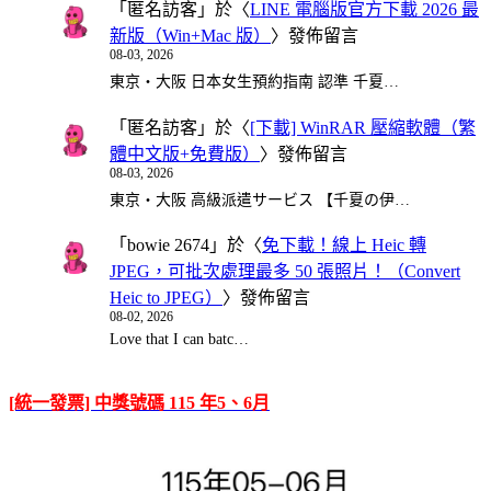
「
匿名訪客
」於〈
LINE 電腦版官方下載 2026 最
新版（Win+Mac 版）
〉發佈留言
08-03, 2026
東京・大阪 日本女生預約指南 認準 千夏…
「
匿名訪客
」於〈
[下載] WinRAR 壓縮軟體（繁
體中文版+免費版）
〉發佈留言
08-03, 2026
東京・大阪 高級派遣サービス 【千夏の伊…
「
bowie 2674
」於〈
免下載！線上 Heic 轉
JPEG，可批次處理最多 50 張照片！（Convert
Heic to JPEG）
〉發佈留言
08-02, 2026
Love that I can batc…
[統一發票] 中獎號碼 115 年5、6月