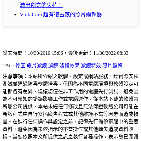
激出創意的火花！
VintaCam 超有復古感的照片編輯器
發文時間：10/30/2019 15:06，最後更新：11/30/2022 08:33
TAG:
修圖
底片濾鏡
濾鏡
濾鏡效果
濾鏡特效
照片編輯
注意事項：
本站所介紹之軟體、設定或網站服務，經實際安裝
測試並通過防毒軟體掃毒。但因為不同電腦環境與軟體設定可
能都各有差異，建議您僅在非工作用的電腦先行測試，避免因
為不可預知的錯誤影響工作或電腦運作。從本站下載的軟體由
所屬公司提供，本站未經任何修改且無法保證軟體公司可能在
新版程式中自行安插廣告程式或其他維護不當等因素而造成損
害。在進行任何操作與設定之前，記得先行備份電腦中的重要
資料，避免因為未依指示的不當操作或其他疏失造成資料毀
損。當您依照本文所提供之訊息執行各種操作，表示您已閱讀