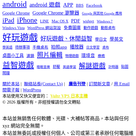
android
android 遊戲
APP
BBS
Facebook
Google Chrome 瀏覽器
Google Chrome
Google 與其他 Google 應用
iPhone
iPad
PDF
widget
LINE
Mac OS X
Windows 7
免費圖庫
Windows Vista
WordPress 網站架設
動作遊戲
動態桌布
好玩遊戲
好玩遊戲、休閒益智
學英文
學日文
播放器
拍照app
待辦事項
手機桌布
學英語
日文學習
桌布
照片編輯
桌面小工具
環境音
濾鏡
療癒
物理遊戲
益智遊戲
解謎遊戲
舒壓
貼圖
計時器
睡眠音樂
英語學習
鬧鐘
關於本站
|
聯絡站長(Contact Us)
|
廣告刊登
|
訂閱新文章
/
用 Email
閱電子報
|
WordPress
本站使用又快又便宜的：
Vultr VPS 日本主機
© 2026 版權所有，非經授權請勿全文轉貼
本站並無銷售任何軟體、光碟、大補帖等商品，本站與任何
xyz 網站完全無關。
本站並無委託或授權任何個人、公司或第三者承辦任何電腦維