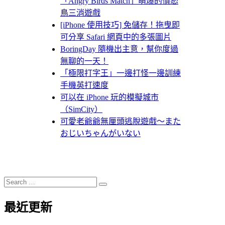
「Angry Birds Match」萌爆的憤怒
鳥三消遊戲
[iPhone 使用技巧] 免儲存！拖曳即
可分享 Safari 網頁中的多張圖片
BoringDay 隨機出主意，幫你度過
無聊的一天！
「極限打字王」一邊打怪一邊訓練
手機英打速度
可以在 iPhone 玩的模擬城市
（SimCity）
可愛老爺爺無厘頭逃脫遊戲～また
おじいちゃんがいない
Search
Search
for:
最近更新