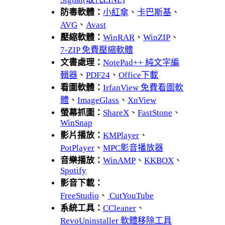
防毒軟體：
小紅傘
、
卡巴斯基
、
AVG
、
Avast
壓縮軟體：
WinRAR
、
WinZIP
、
7-ZIP 免費壓縮軟體
文書處理：
NotePad++ 純文字編
輯器
、
PDF24
、
Office下載
看圖軟體：
IrfanView 免費看圖軟
體
、
ImageGlass
、
XnView
螢幕抓圖：
ShareX
、
FastStone
、
WinSnap
影片播放：
KMPlayer
、
PotPlayer
、
MPC影音播放器
音樂播放：
WinAMP
、
KKBOX
、
Spotify
影音下載：
FreeStudio
、
CutYouTube
系統工具：
CCleaner
、
RevoUninstaller 軟體移除工具