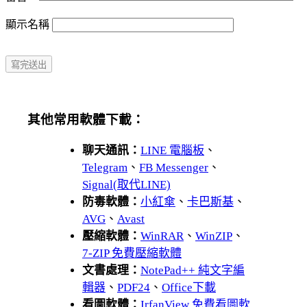
顯示名稱
其他常用軟體下載：
聊天通訊：
LINE 電腦板
、
Telegram
、
FB Messenger
、
Signal(取代LINE)
防毒軟體：
小紅傘
、
卡巴斯基
、
AVG
、
Avast
壓縮軟體：
WinRAR
、
WinZIP
、
7-ZIP 免費壓縮軟體
文書處理：
NotePad++ 純文字編
輯器
、
PDF24
、
Office下載
看圖軟體：
IrfanView 免費看圖軟