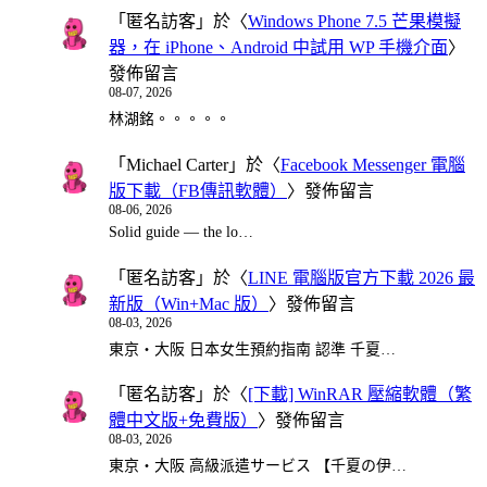
「
匿名訪客
」於〈
Windows Phone 7.5 芒果模擬
器，在 iPhone、Android 中試用 WP 手機介面
〉
發佈留言
08-07, 2026
林湖銘。。。。。
「
Michael Carter
」於〈
Facebook Messenger 電腦
版下載（FB傳訊軟體）
〉發佈留言
08-06, 2026
Solid guide — the lo…
「
匿名訪客
」於〈
LINE 電腦版官方下載 2026 最
新版（Win+Mac 版）
〉發佈留言
08-03, 2026
東京・大阪 日本女生預約指南 認準 千夏…
「
匿名訪客
」於〈
[下載] WinRAR 壓縮軟體（繁
體中文版+免費版）
〉發佈留言
08-03, 2026
東京・大阪 高級派遣サービス 【千夏の伊…