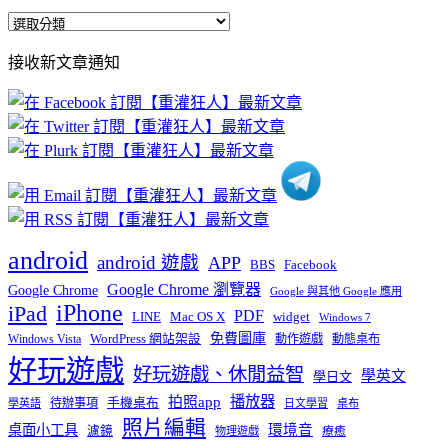
全
部
接收新文章通知
文
章
分
類
android
android 遊戲
APP
BBS
Facebook
Google Chrome 瀏覽器
Google Chrome
Google 與其他 Google 應用
iPhone
iPad
PDF
widget
LINE
Mac OS X
Windows 7
免費圖庫
Windows Vista
WordPress 網站架設
動作遊戲
動態桌布
好玩遊戲
好玩遊戲、休閒益智
學英文
學日文
播放器
拍照app
待辦事項
手機桌布
學英語
日文學習
桌布
照片編輯
桌面小工具
環境音
濾鏡
療癒
物理遊戲