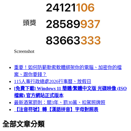
Screenshot
重要！如何防範勒索軟體綁架你的電腦、加密你的檔
案、跟你要錢？
115人事行政總處2026行事曆、放假日
[免費下載] Windows 11 簡體/繁體中文版 光碟映像 (ISO
檔案) 官方網站正式版本
最新酒駕罰則：關3年、罰30萬、扣駕照牌照
【注音符號】轉【漢語拼音】字母對照表
全部文章分類