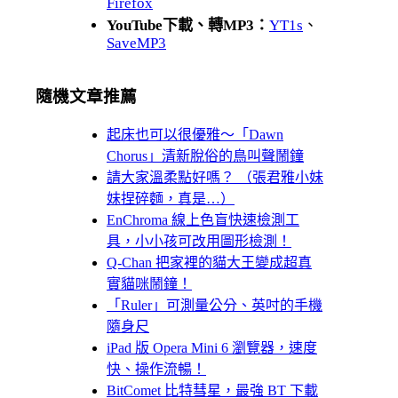
Firefox
YouTube下載、轉MP3：
YT1s
、
SaveMP3
隨機文章推薦
起床也可以很優雅～「Dawn
Chorus」清新脫俗的鳥叫聲鬧鐘
請大家溫柔點好嗎？ （張君雅小妹
妹捏碎麵，真是…）
EnChroma 線上色盲快速檢測工
具，小小孩可改用圖形檢測！
Q-Chan 把家裡的貓大王變成超真
實貓咪鬧鐘！
「Ruler」可測量公分、英吋的手機
隨身尺
iPad 版 Opera Mini 6 瀏覽器，速度
快、操作流暢！
BitComet 比特彗星，最強 BT 下載