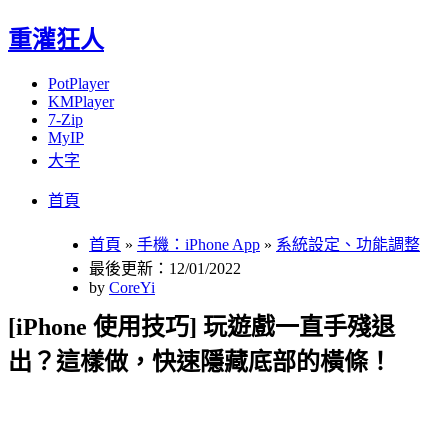
重灌狂人
PotPlayer
KMPlayer
7-Zip
MyIP
大字
Menu
Skip
首頁
to
content
首頁
»
手機：iPhone App
»
系統設定、功能調整
最後更新：12/01/2022
by
CoreYi
[iPhone 使用技巧] 玩遊戲一直手殘退
出？這樣做，快速隱藏底部的橫條！