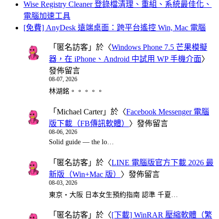
Wise Registry Cleaner 登錄檔清理、重組、系統最佳化、
電腦加速工具
[免費] AnyDesk 遠端桌面：跨平台遙控 Win, Mac 電腦
「
匿名訪客
」於〈
Windows Phone 7.5 芒果模擬
器，在 iPhone、Android 中試用 WP 手機介面
〉
發佈留言
08-07, 2026
林湖銘。。。。。
「
Michael Carter
」於〈
Facebook Messenger 電腦
版下載（FB傳訊軟體）
〉發佈留言
08-06, 2026
Solid guide — the lo…
「
匿名訪客
」於〈
LINE 電腦版官方下載 2026 最
新版（Win+Mac 版）
〉發佈留言
08-03, 2026
東京・大阪 日本女生預約指南 認準 千夏…
「
匿名訪客
」於〈
[下載] WinRAR 壓縮軟體（繁