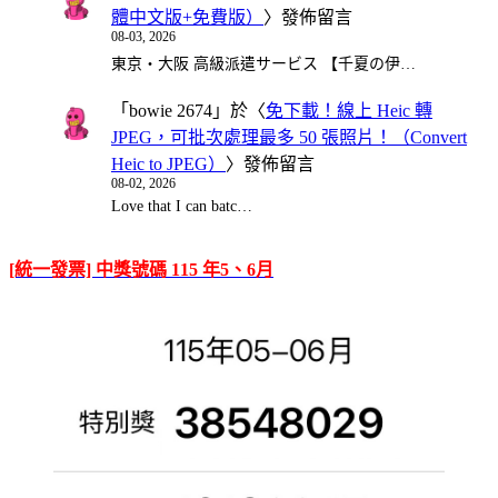
體中文版+免費版）
〉發佈留言
08-03, 2026
東京・大阪 高級派遣サービス 【千夏の伊…
「
bowie 2674
」於〈
免下載！線上 Heic 轉
JPEG，可批次處理最多 50 張照片！（Convert
Heic to JPEG）
〉發佈留言
08-02, 2026
Love that I can batc…
[統一發票] 中獎號碼 115 年5、6月