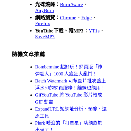
光碟燒錄：
BurnAware
、
AnyBurn
網路瀏覽：
Chrome
、
Edge
、
Firefox
YouTube下載、轉MP3：
YT1s
、
SaveMP3
隨機文章推薦
Bombermine 超好玩！網頁版「炸
彈超人」1000 人瘋狂大亂鬥！
Batch Watermark 可幫圖片批次蓋上
浮水印的網頁服務！離線也能用！
GifYouTube 將 YouTube 影片轉成
GIF 動畫
ExpandURL 短網址分析、預覽、還
原工具
Plurk 噗浪的「打星星」功能終於
出現了！