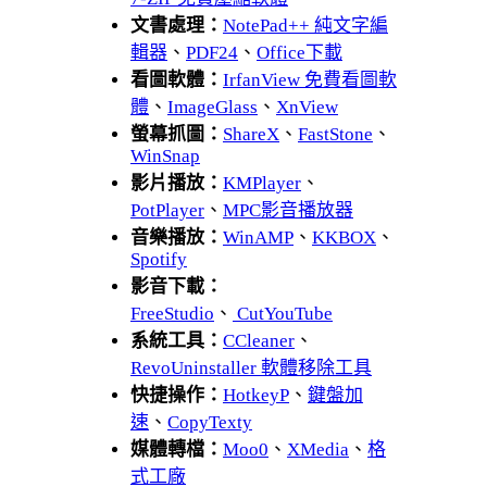
文書處理：
NotePad++ 純文字編
輯器
、
PDF24
、
Office下載
看圖軟體：
IrfanView 免費看圖軟
體
、
ImageGlass
、
XnView
螢幕抓圖：
ShareX
、
FastStone
、
WinSnap
影片播放：
KMPlayer
、
PotPlayer
、
MPC影音播放器
音樂播放：
WinAMP
、
KKBOX
、
Spotify
影音下載：
FreeStudio
、
CutYouTube
系統工具：
CCleaner
、
RevoUninstaller 軟體移除工具
快捷操作：
HotkeyP
、
鍵盤加
速
、
CopyTexty
媒體轉檔：
Moo0
、
XMedia
、
格
式工廠