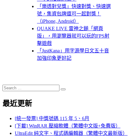
「樂透對兌獎」快速對獎、快速選
號，集資包牌還可一起對獎！
（iPhone, Android）
QUAKE LIVE 雷神之鎚「網頁
版」，用瀏覽器就可以玩的FPS射
擊遊戲
「JustKana」用字源學日文五十音
加強印象更好記
Search
Search
for:
最近更新
[統一發票] 中獎號碼 115 年 5、6月
[下載] WinRAR 壓縮軟體（繁體中文版+免費版）
UltraEdit 純文字、程式碼編輯器（繁體中文最新版）