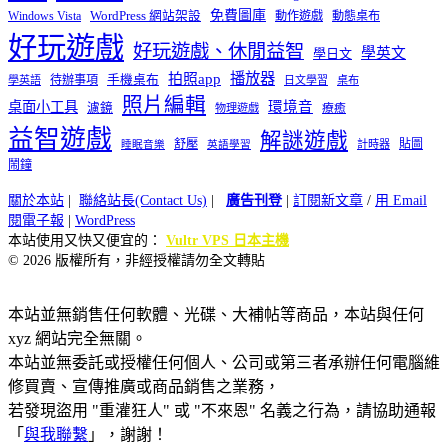
免費圖庫
Windows Vista
WordPress 網站架設
動作遊戲
動態桌布
好玩遊戲
好玩遊戲、休閒益智
學英文
學日文
播放器
拍照app
待辦事項
手機桌布
學英語
日文學習
桌布
照片編輯
桌面小工具
環境音
濾鏡
療癒
物理遊戲
益智遊戲
解謎遊戲
舒壓
貼圖
計時器
睡眠音樂
英語學習
鬧鐘
關於本站
|
聯絡站長(Contact Us)
|
廣告刊登
|
訂閱新文章
/
用 Email
閱電子報
|
WordPress
本站使用又快又便宜的：
Vultr VPS 日本主機
© 2026 版權所有，非經授權請勿全文轉貼
本站並無銷售任何軟體、光碟、大補帖等商品，本站與任何
xyz 網站完全無關。
本站並無委託或授權任何個人、公司或第三者承辦任何電腦維
修買賣、宣傳推廣或商品銷售之業務，
若發現盜用 "重灌狂人" 或 "不來恩" 名義之行為，請協助通報
「
與我聯繫
」，謝謝！