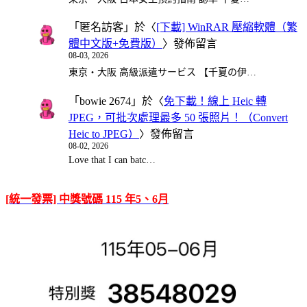
「
匿名訪客
」於〈
[下載] WinRAR 壓縮軟體（繁
體中文版+免費版）
〉發佈留言
08-03, 2026
東京・大阪 高級派遣サービス 【千夏の伊…
「
bowie 2674
」於〈
免下載！線上 Heic 轉
JPEG，可批次處理最多 50 張照片！（Convert
Heic to JPEG）
〉發佈留言
08-02, 2026
Love that I can batc…
[統一發票] 中獎號碼 115 年5、6月