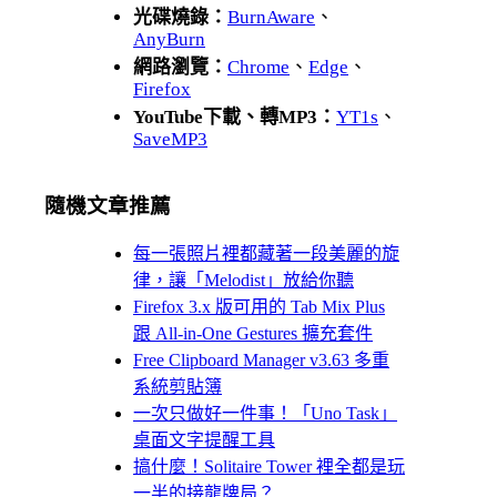
光碟燒錄：
BurnAware
、
AnyBurn
網路瀏覽：
Chrome
、
Edge
、
Firefox
YouTube下載、轉MP3：
YT1s
、
SaveMP3
隨機文章推薦
每一張照片裡都藏著一段美麗的旋
律，讓「Melodist」放給你聽
Firefox 3.x 版可用的 Tab Mix Plus
跟 All-in-One Gestures 擴充套件
Free Clipboard Manager v3.63 多重
系統剪貼簿
一次只做好一件事！「Uno Task」
桌面文字提醒工具
搞什麼！Solitaire Tower 裡全都是玩
一半的接龍牌局？