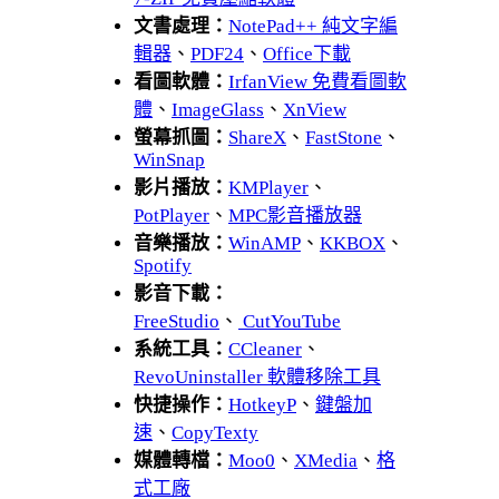
文書處理：
NotePad++ 純文字編
輯器
、
PDF24
、
Office下載
看圖軟體：
IrfanView 免費看圖軟
體
、
ImageGlass
、
XnView
螢幕抓圖：
ShareX
、
FastStone
、
WinSnap
影片播放：
KMPlayer
、
PotPlayer
、
MPC影音播放器
音樂播放：
WinAMP
、
KKBOX
、
Spotify
影音下載：
FreeStudio
、
CutYouTube
系統工具：
CCleaner
、
RevoUninstaller 軟體移除工具
快捷操作：
HotkeyP
、
鍵盤加
速
、
CopyTexty
媒體轉檔：
Moo0
、
XMedia
、
格
式工廠