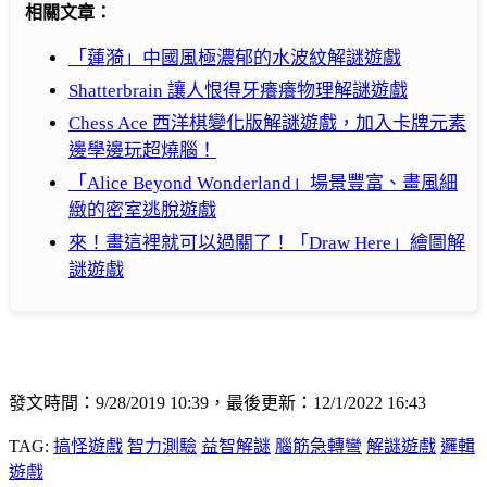
相關文章：
「蓮漪」中國風極濃郁的水波紋解謎遊戲
Shatterbrain 讓人恨得牙癢癢物理解謎遊戲
Chess Ace 西洋棋變化版解謎遊戲，加入卡牌元素
邊學邊玩超燒腦！
「Alice Beyond Wonderland」場景豐富、畫風細
緻的密室逃脫遊戲
來！畫這裡就可以過關了！「Draw Here」繪圖解
謎遊戲
發文時間：9/28/2019 10:39，最後更新：12/1/2022 16:43
TAG:
搞怪遊戲
智力測驗
益智解謎
腦筋急轉彎
解謎遊戲
邏輯
遊戲