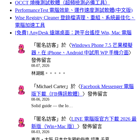
OCCT 燒機測試軟體（超頻檢測必備工具）
PerformanceTest 電腦效能、運作速度測試軟體(中文版)
Wise Registry Cleaner 登錄檔清理、重組、系統最佳化、
電腦加速工具
[免費] AnyDesk 遠端桌面：跨平台遙控 Win, Mac 電腦
「
匿名訪客
」於〈
Windows Phone 7.5 芒果模擬
器，在 iPhone、Android 中試用 WP 手機介面
〉
發佈留言
08-07, 2026
林湖銘。。。。。
「
Michael Carter
」於〈
Facebook Messenger 電腦
版下載（FB傳訊軟體）
〉發佈留言
08-06, 2026
Solid guide — the lo…
「
匿名訪客
」於〈
LINE 電腦版官方下載 2026 最
新版（Win+Mac 版）
〉發佈留言
08-03, 2026
東京・大阪 日本女生預約指南 認準 千夏…