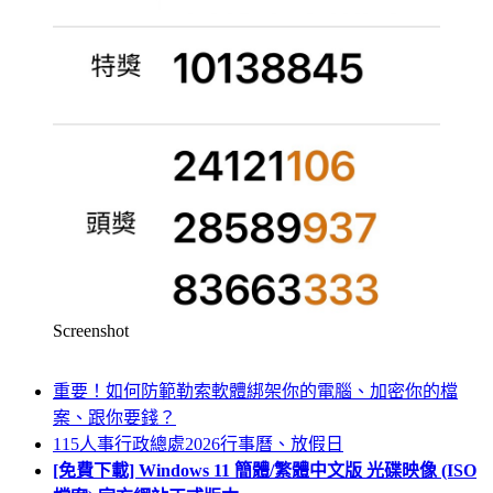
Screenshot
重要！如何防範勒索軟體綁架你的電腦、加密你的檔
案、跟你要錢？
115人事行政總處2026行事曆、放假日
[免費下載] Windows 11 簡體/繁體中文版 光碟映像 (ISO