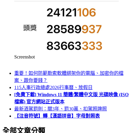
Screenshot
重要！如何防範勒索軟體綁架你的電腦、加密你的檔
案、跟你要錢？
115人事行政總處2026行事曆、放假日
[免費下載] Windows 11 簡體/繁體中文版 光碟映像 (ISO
檔案) 官方網站正式版本
最新酒駕罰則：關3年、罰30萬、扣駕照牌照
【注音符號】轉【漢語拼音】字母對照表
全部文章分類