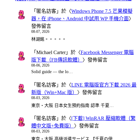
「
匿名訪客
」於〈
Windows Phone 7.5 芒果模擬
器，在 iPhone、Android 中試用 WP 手機介面
〉
發佈留言
08-07, 2026
林湖銘。。。。。
「
Michael Carter
」於〈
Facebook Messenger 電腦
版下載（FB傳訊軟體）
〉發佈留言
08-06, 2026
Solid guide — the lo…
「
匿名訪客
」於〈
LINE 電腦版官方下載 2026 最
新版（Win+Mac 版）
〉發佈留言
08-03, 2026
東京・大阪 日本女生預約指南 認準 千夏…
「
匿名訪客
」於〈
[下載] WinRAR 壓縮軟體（繁
體中文版+免費版）
〉發佈留言
08-03, 2026
東京・大阪 高級派遣サービス 【千夏の伊…