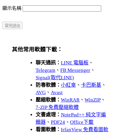
顯示名稱
其他常用軟體下載：
聊天通訊：
LINE 電腦板
、
Telegram
、
FB Messenger
、
Signal(取代LINE)
防毒軟體：
小紅傘
、
卡巴斯基
、
AVG
、
Avast
壓縮軟體：
WinRAR
、
WinZIP
、
7-ZIP 免費壓縮軟體
文書處理：
NotePad++ 純文字編
輯器
、
PDF24
、
Office下載
看圖軟體：
IrfanView 免費看圖軟