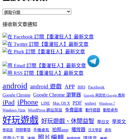
全
部
接收新文章通知
文
章
分
類
android
android 遊戲
APP
BBS
Facebook
Google Chrome 瀏覽器
Google Chrome
Google 與其他 Google 應用
iPhone
iPad
PDF
widget
LINE
Mac OS X
Windows 7
免費圖庫
Windows Vista
WordPress 網站架設
動作遊戲
動態桌布
好玩遊戲
好玩遊戲、休閒益智
學英文
學日文
播放器
拍照app
待辦事項
手機桌布
學英語
日文學習
桌布
照片編輯
桌面小工具
環境音
濾鏡
療癒
物理遊戲