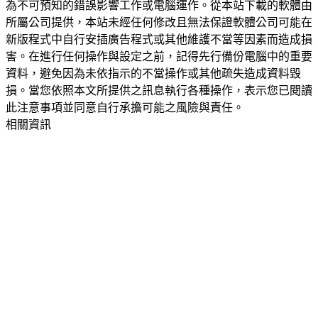
為不可預知的錯誤影響工作或電腦運作。從本站下載的軟體由
所屬公司提供，本站未經任何修改且無法保證軟體公司可能在
新版程式中自行安插廣告程式或其他維護不當等因素而造成損
害。在進行任何操作與設定之前，記得先行備份電腦中的重要
資料，避免因為未依指示的不當操作或其他疏失造成資料毀
損。當您依照本文所提供之訊息執行各種操作，表示您已閱讀
此注意事項並同意自行承擔可能之風險與責任。
相關資訊