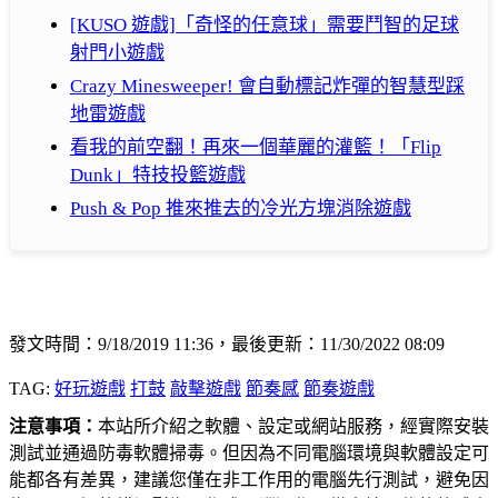
[KUSO 遊戲]「奇怪的任意球」需要鬥智的足球
射門小遊戲
Crazy Minesweeper! 會自動標記炸彈的智慧型踩
地雷遊戲
看我的前空翻！再來一個華麗的灌籃！「Flip
Dunk」特技投籃遊戲
Push & Pop 推來推去的冷光方塊消除遊戲
發文時間：9/18/2019 11:36，最後更新：11/30/2022 08:09
TAG:
好玩遊戲
打鼓
敲擊遊戲
節奏感
節奏遊戲
注意事項：
本站所介紹之軟體、設定或網站服務，經實際安裝
測試並通過防毒軟體掃毒。但因為不同電腦環境與軟體設定可
能都各有差異，建議您僅在非工作用的電腦先行測試，避免因