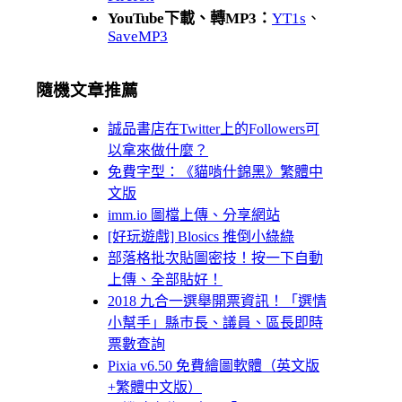
YouTube下載、轉MP3：
YT1s
、
SaveMP3
隨機文章推薦
誠品書店在Twitter上的Followers可
以拿來做什麼？
免費字型：《貓啃什錦黑》繁體中
文版
imm.io 圖檔上傳、分享網站
[好玩遊戲] Blosics 推倒小綠綠
部落格批次貼圖密技！按一下自動
上傳、全部貼好！
2018 九合一選舉開票資訊！「選情
小幫手」縣巿長、議員、區長即時
票數查詢
Pixia v6.50 免費繪圖軟體（英文版
+繁體中文版）