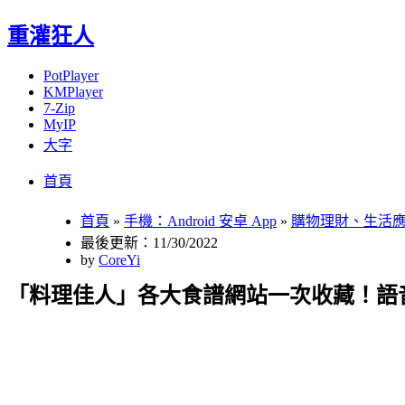
重灌狂人
PotPlayer
KMPlayer
7-Zip
MyIP
大字
Menu
Skip
首頁
to
content
首頁
»
手機：Android 安卓 App
»
購物理財、生活
最後更新：11/30/2022
by
CoreYi
「料理佳人」各大食譜網站一次收藏！語