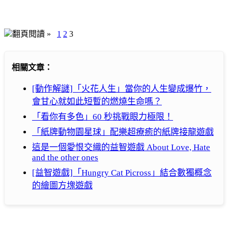
翻頁閱讀 »
1
2
3
相關文章：
[動作解謎]「火花人生」當你的人生變成爆竹，
會甘心就如此短暫的燃燒生命嗎？
「看你有多色」60 秒挑戰眼力極限！
「紙牌動物園星球」配樂超療癒的紙牌接龍遊戲
這是一個愛恨交織的益智遊戲 About Love, Hate
and the other ones
[益智遊戲]「Hungry Cat Picross」結合數獨概念
的繪圖方塊遊戲