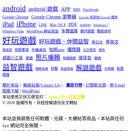
android
android 遊戲
APP
BBS
Facebook
Google Chrome 瀏覽器
Google Chrome
Google 與其他 Google 應用
iPhone
iPad
PDF
widget
LINE
Mac OS X
Windows 7
免費圖庫
Windows Vista
WordPress 網站架設
動作遊戲
動態桌布
好玩遊戲
好玩遊戲、休閒益智
學英文
學日文
播放器
拍照app
待辦事項
手機桌布
學英語
日文學習
桌布
照片編輯
桌面小工具
環境音
濾鏡
療癒
物理遊戲
益智遊戲
解謎遊戲
舒壓
貼圖
計時器
睡眠音樂
英語學習
鬧鐘
關於本站
|
聯絡站長(Contact Us)
|
廣告刊登
|
訂閱新文章
/
用 Email
閱電子報
|
WordPress
本站使用又快又便宜的：
Vultr VPS 日本主機
© 2026 版權所有，非經授權請勿全文轉貼
本站並無銷售任何軟體、光碟、大補帖等商品，本站與任何
xyz 網站完全無關。