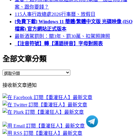
案、跟你要錢？
115人事行政總處2026行事曆、放假日
[免費下載] Windows 11 簡體/繁體中文版 光碟映像 (ISO
檔案) 官方網站正式版本
最新酒駕罰則：關3年、罰30萬、扣駕照牌照
【注音符號】轉【漢語拼音】字母對照表
全部文章分類
全
部
接收新文章通知
文
章
分
類