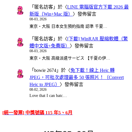
「
匿名訪客
」於〈
LINE 電腦版官方下載 2026 最
新版（Win+Mac 版）
〉發佈留言
08-03, 2026
東京・大阪 日本女生預約指南 認準 千夏…
「
匿名訪客
」於〈
[下載] WinRAR 壓縮軟體（繁
體中文版+免費版）
〉發佈留言
08-03, 2026
東京・大阪 高級派遣サービス 【千夏の伊…
「
bowie 2674
」於〈
免下載！線上 Heic 轉
JPEG，可批次處理最多 50 張照片！（Convert
Heic to JPEG）
〉發佈留言
08-02, 2026
Love that I can batc…
[統一發票] 中獎號碼 115 年5、6月