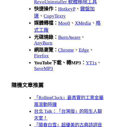
RevoUninstaller 軟體移除工具
快捷操作：
HotkeyP
、
鍵盤加
速
、
CopyTexty
媒體轉檔：
Moo0
、
XMedia
、
格
式工廠
光碟燒錄：
BurnAware
、
AnyBurn
網路瀏覽：
Chrome
、
Edge
、
Firefox
YouTube下載、轉MP3：
YT1s
、
SaveMP3
隨機文章推薦
「RollingClock」最真實的工業金屬
風滾動時鐘
台北 Talk：「台灣版」的陌生人聊
天室！
「陽春白雪」超優美的古典詩詞音