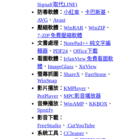
Signal(取代LINE)
防毒軟體：
小紅傘
、
卡巴斯基
、
AVG
、
Avast
壓縮軟體：
WinRAR
、
WinZIP
、
7-ZIP 免費壓縮軟體
文書處理：
NotePad++ 純文字編
輯器
、
PDF24
、
Office下載
看圖軟體：
IrfanView 免費看圖軟
體
、
ImageGlass
、
XnView
螢幕抓圖：
ShareX
、
FastStone
、
WinSnap
影片播放：
KMPlayer
、
PotPlayer
、
MPC影音播放器
音樂播放：
WinAMP
、
KKBOX
、
Spotify
影音下載：
FreeStudio
、
CutYouTube
系統工具：
CCleaner
、