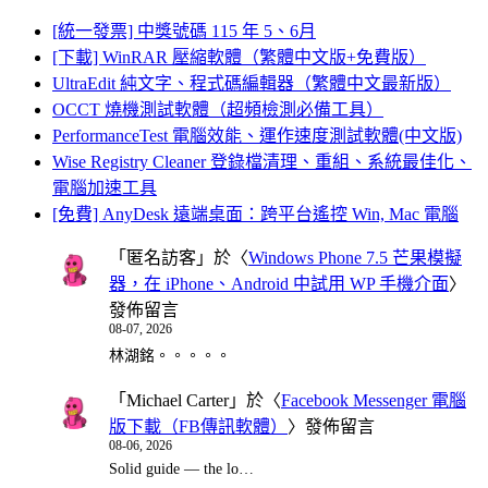
[統一發票] 中獎號碼 115 年 5、6月
[下載] WinRAR 壓縮軟體（繁體中文版+免費版）
UltraEdit 純文字、程式碼編輯器（繁體中文最新版）
OCCT 燒機測試軟體（超頻檢測必備工具）
PerformanceTest 電腦效能、運作速度測試軟體(中文版)
Wise Registry Cleaner 登錄檔清理、重組、系統最佳化、
電腦加速工具
[免費] AnyDesk 遠端桌面：跨平台遙控 Win, Mac 電腦
「
匿名訪客
」於〈
Windows Phone 7.5 芒果模擬
器，在 iPhone、Android 中試用 WP 手機介面
〉
發佈留言
08-07, 2026
林湖銘。。。。。
「
Michael Carter
」於〈
Facebook Messenger 電腦
版下載（FB傳訊軟體）
〉發佈留言
08-06, 2026
Solid guide — the lo…