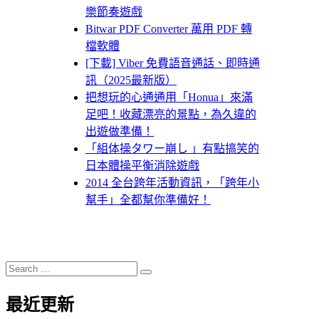
樂節奏遊戲
Bitwar PDF Converter 萬用 PDF 轉
檔軟體
[下載] Viber 免費語音通話、即時通
訊（2025最新版）
把想玩的心通通用「Honua」來滿
足吧！收藏漂亮的景點，為久違的
出遊做準備！
「組体操タワー崩し 」有點搞笑的
日本體操平衡消除遊戲
2014 全台跨年活動資訊，「跨年小
幫手」全都幫你準備好！
Search
Search
for:
最近更新