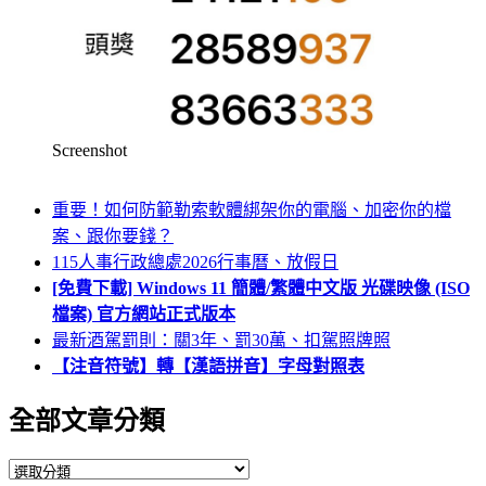
Screenshot
重要！如何防範勒索軟體綁架你的電腦、加密你的檔
案、跟你要錢？
115人事行政總處2026行事曆、放假日
[免費下載] Windows 11 簡體/繁體中文版 光碟映像 (ISO
檔案) 官方網站正式版本
最新酒駕罰則：關3年、罰30萬、扣駕照牌照
【注音符號】轉【漢語拼音】字母對照表
全部文章分類
全