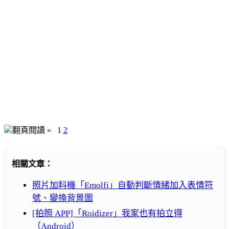
翻頁閱讀 »
1
2
相關文章：
照片加料機「Emolfi」自動判斷情緒加入表情符
號、變換背景圖
[拍照 APP]「Roidizer」我家也有拍立得
（Android）