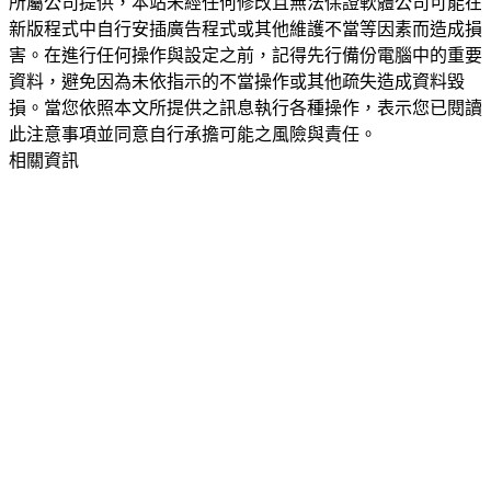
所屬公司提供，本站未經任何修改且無法保證軟體公司可能在
新版程式中自行安插廣告程式或其他維護不當等因素而造成損
害。在進行任何操作與設定之前，記得先行備份電腦中的重要
資料，避免因為未依指示的不當操作或其他疏失造成資料毀
損。當您依照本文所提供之訊息執行各種操作，表示您已閱讀
此注意事項並同意自行承擔可能之風險與責任。
相關資訊