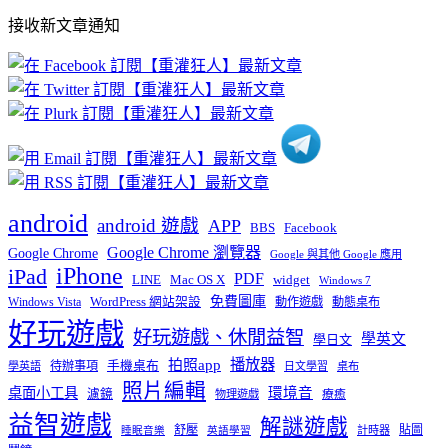
部
接收新文章通知
文
章
分
類
android
android 遊戲
APP
BBS
Facebook
Google Chrome 瀏覽器
Google Chrome
Google 與其他 Google 應用
iPhone
iPad
PDF
widget
LINE
Mac OS X
Windows 7
免費圖庫
Windows Vista
WordPress 網站架設
動作遊戲
動態桌布
好玩遊戲
好玩遊戲、休閒益智
學英文
學日文
播放器
拍照app
待辦事項
手機桌布
學英語
日文學習
桌布
照片編輯
桌面小工具
環境音
濾鏡
療癒
物理遊戲
益智遊戲
解謎遊戲
舒壓
貼圖
計時器
睡眠音樂
英語學習