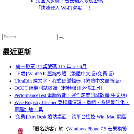
免登入步驟、省去輸入帳號密碼
「快速登入 Wi-Fi 熱點」！
Search
Search
for:
最近更新
[統一發票] 中獎號碼 115 年 5、6月
[下載] WinRAR 壓縮軟體（繁體中文版+免費版）
UltraEdit 純文字、程式碼編輯器（繁體中文最新版）
OCCT 燒機測試軟體（超頻檢測必備工具）
PerformanceTest 電腦效能、運作速度測試軟體(中文版)
Wise Registry Cleaner 登錄檔清理、重組、系統最佳化、
電腦加速工具
[免費] AnyDesk 遠端桌面：跨平台遙控 Win, Mac 電腦
「
匿名訪客
」於〈
Windows Phone 7.5 芒果模擬