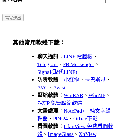
其他常用軟體下載：
聊天通訊：
LINE 電腦板
、
Telegram
、
FB Messenger
、
Signal(取代LINE)
防毒軟體：
小紅傘
、
卡巴斯基
、
AVG
、
Avast
壓縮軟體：
WinRAR
、
WinZIP
、
7-ZIP 免費壓縮軟體
文書處理：
NotePad++ 純文字編
輯器
、
PDF24
、
Office下載
看圖軟體：
IrfanView 免費看圖軟
體
、
ImageGlass
、
XnView