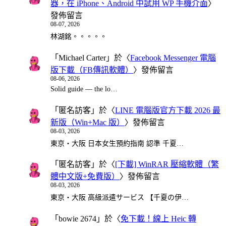
器，在 iPhone、Android 中試用 WP 手機介面
〉
發佈留言
08-07, 2026
林湖銘。。。。。
「
Michael Carter
」於〈
Facebook Messenger 電腦
版下載（FB傳訊軟體）
〉發佈留言
08-06, 2026
Solid guide — the lo…
「
匿名訪客
」於〈
LINE 電腦版官方下載 2026 最
新版（Win+Mac 版）
〉發佈留言
08-03, 2026
東京・大阪 日本女生預約指南 認準 千夏…
「
匿名訪客
」於〈
[下載] WinRAR 壓縮軟體（繁
體中文版+免費版）
〉發佈留言
08-03, 2026
東京・大阪 高級派遣サービス 【千夏の伊…
「
bowie 2674
」於〈
免下載！線上 Heic 轉