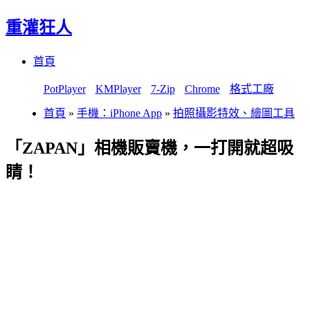
重灌狂人
Menu
Skip
首頁
to
content
PotPlayer
KMPlayer
7-Zip
Chrome
格式工廠
首頁
»
手機：iPhone App
»
拍照攝影特效、繪圖工具
「ZAPAN」相機販賣機，一打開就超吸
睛！