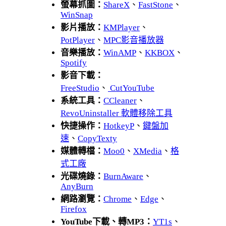
螢幕抓圖：
ShareX
、
FastStone
、
WinSnap
影片播放：
KMPlayer
、
PotPlayer
、
MPC影音播放器
音樂播放：
WinAMP
、
KKBOX
、
Spotify
影音下載：
FreeStudio
、
CutYouTube
系統工具：
CCleaner
、
RevoUninstaller 軟體移除工具
快捷操作：
HotkeyP
、
鍵盤加
速
、
CopyTexty
媒體轉檔：
Moo0
、
XMedia
、
格
式工廠
光碟燒錄：
BurnAware
、
AnyBurn
網路瀏覽：
Chrome
、
Edge
、
Firefox
YouTube下載、轉MP3：
YT1s
、