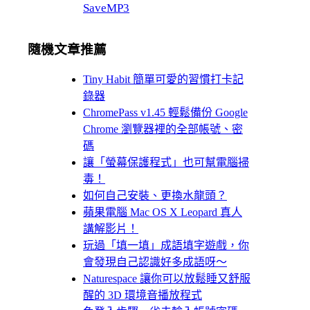
SaveMP3
隨機文章推薦
Tiny Habit 簡單可愛的習慣打卡記
錄器
ChromePass v1.45 輕鬆備份 Google
Chrome 瀏覽器裡的全部帳號、密
碼
讓「螢幕保護程式」也可幫電腦掃
毒！
如何自己安裝、更換水龍頭？
蘋果電腦 Mac OS X Leopard 真人
講解影片！
玩過「填一填」成語填字遊戲，你
會發現自己認識好多成語呀～
Naturespace 讓你可以放鬆睡又舒服
醒的 3D 環境音播放程式