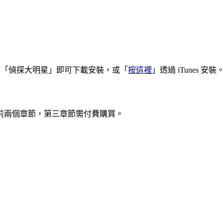
ore 並搜尋「偵探大明星」即可下載安裝，或「
按這裡
」透過 iTunes 安裝
前兩個章節，第三章節需付費購買。