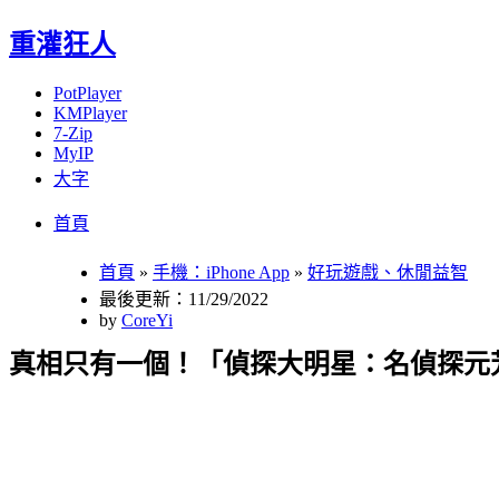
重灌狂人
PotPlayer
KMPlayer
7-Zip
MyIP
大字
Menu
Skip
首頁
to
content
首頁
»
手機：iPhone App
»
好玩遊戲、休閒益智
最後更新：11/29/2022
by
CoreYi
真相只有一個！「偵探大明星：名偵探元