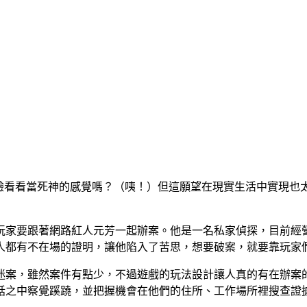
己體驗看看當死神的感覺嗎？（咦！）但這願望在現實生活中實現
玩家要跟著網路紅人元芳一起辦案。他是一名私家偵探，目前經
人都有不在場的證明，讓他陷入了苦思，想要破案，就要靠玩家
迷案，雖然案件有點少，不過遊戲的玩法設計讓人真的有在辦案
話之中察覺蹊蹺，並把握機會在他們的住所、工作場所裡搜查證