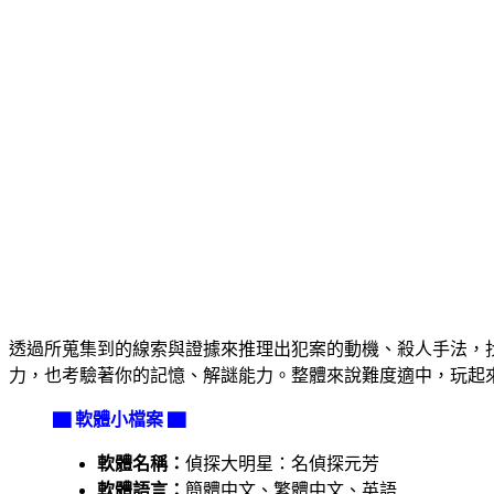
透過所蒐集到的線索與證據來推理出犯案的動機、殺人手法，
力，也考驗著你的記憶、解謎能力。整體來說難度適中，玩起
▇ 軟體小檔案 ▇
軟體名稱：
偵探大明星：名偵探元芳
軟體語言：
簡體中文、繁體中文、英語