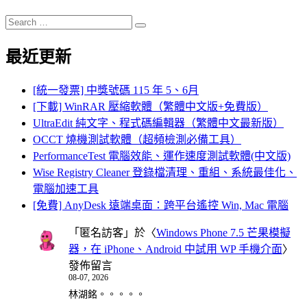
Search
Search
for:
最近更新
[統一發票] 中獎號碼 115 年 5、6月
[下載] WinRAR 壓縮軟體（繁體中文版+免費版）
UltraEdit 純文字、程式碼編輯器（繁體中文最新版）
OCCT 燒機測試軟體（超頻檢測必備工具）
PerformanceTest 電腦效能、運作速度測試軟體(中文版)
Wise Registry Cleaner 登錄檔清理、重組、系統最佳化、
電腦加速工具
[免費] AnyDesk 遠端桌面：跨平台遙控 Win, Mac 電腦
「
匿名訪客
」於〈
Windows Phone 7.5 芒果模擬
器，在 iPhone、Android 中試用 WP 手機介面
〉
發佈留言
08-07, 2026
林湖銘。。。。。