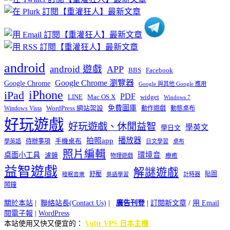
類
android
android 遊戲
APP
BBS
Facebook
Google Chrome 瀏覽器
Google Chrome
Google 與其他 Google 應用
iPhone
iPad
PDF
widget
LINE
Mac OS X
Windows 7
免費圖庫
Windows Vista
WordPress 網站架設
動作遊戲
動態桌布
好玩遊戲
好玩遊戲、休閒益智
學英文
學日文
播放器
拍照app
待辦事項
手機桌布
學英語
日文學習
桌布
照片編輯
桌面小工具
環境音
濾鏡
療癒
物理遊戲
益智遊戲
解謎遊戲
舒壓
貼圖
計時器
睡眠音樂
英語學習
鬧鐘
關於本站
|
聯絡站長(Contact Us)
|
廣告刊登
|
訂閱新文章
/
用 Email
閱電子報
|
WordPress
本站使用又快又便宜的：
Vultr VPS 日本主機