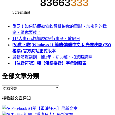
Screenshot
重要！如何防範勒索軟體綁架你的電腦、加密你的檔
案、跟你要錢？
115人事行政總處2026行事曆、放假日
[免費下載] Windows 11 簡體/繁體中文版 光碟映像 (ISO
檔案) 官方網站正式版本
最新酒駕罰則：關3年、罰30萬、扣駕照牌照
【注音符號】轉【漢語拼音】字母對照表
全部文章分類
全
部
接收新文章通知
文
章
分