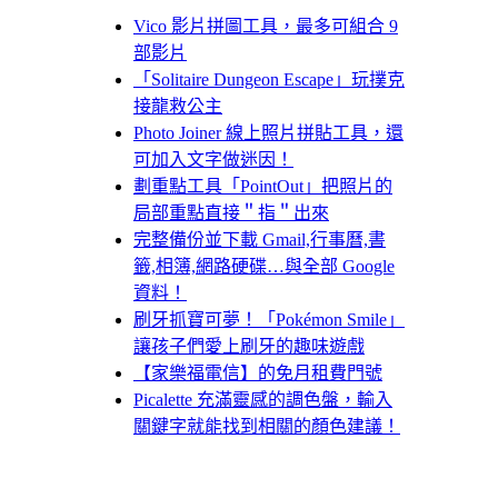
Vico 影片拼圖工具，最多可組合 9
部影片
「Solitaire Dungeon Escape」玩撲克
接龍救公主
Photo Joiner 線上照片拼貼工具，還
可加入文字做迷因！
劃重點工具「PointOut」把照片的
局部重點直接＂指＂出來
完整備份並下載 Gmail,行事曆,書
籤,相簿,網路硬碟…與全部 Google
資料！
刷牙抓寶可夢！「Pokémon Smile」
讓孩子們愛上刷牙的趣味遊戲
【家樂福電信】的免月租費門號
Picalette 充滿靈感的調色盤，輸入
關鍵字就能找到相關的顏色建議！