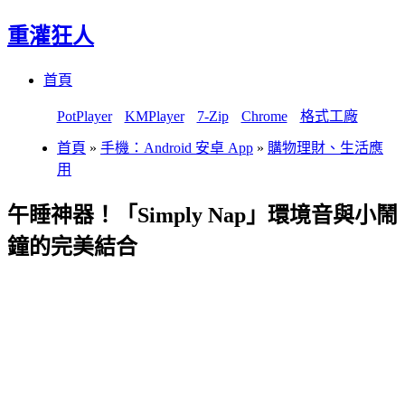
重灌狂人
Menu
Skip
首頁
to
content
PotPlayer
KMPlayer
7-Zip
Chrome
格式工廠
首頁
»
手機：Android 安卓 App
»
購物理財、生活應
用
午睡神器！「Simply Nap」環境音與小鬧
鐘的完美結合