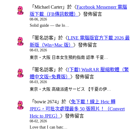
「
Michael Carter
」於〈
Facebook Messenger 電腦
版下載（FB傳訊軟體）
〉發佈留言
08-06, 2026
Solid guide — the lo…
「
匿名訪客
」於〈
LINE 電腦版官方下載 2026 最
新版（Win+Mac 版）
〉發佈留言
08-03, 2026
東京・大阪 日本女生預約指南 認準 千夏…
「
匿名訪客
」於〈
[下載] WinRAR 壓縮軟體（繁
體中文版+免費版）
〉發佈留言
08-03, 2026
東京・大阪 高級派遣サービス 【千夏の伊…
「
bowie 2674
」於〈
免下載！線上 Heic 轉
JPEG，可批次處理最多 50 張照片！（Convert
Heic to JPEG）
〉發佈留言
08-02, 2026
Love that I can batc…