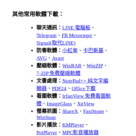
其他常用軟體下載：
聊天通訊：
LINE 電腦板
、
Telegram
、
FB Messenger
、
Signal(取代LINE)
防毒軟體：
小紅傘
、
卡巴斯基
、
AVG
、
Avast
壓縮軟體：
WinRAR
、
WinZIP
、
7-ZIP 免費壓縮軟體
文書處理：
NotePad++ 純文字編
輯器
、
PDF24
、
Office下載
看圖軟體：
IrfanView 免費看圖軟
體
、
ImageGlass
、
XnView
螢幕抓圖：
ShareX
、
FastStone
、
WinSnap
影片播放：
KMPlayer
、
PotPlayer
、
MPC影音播放器