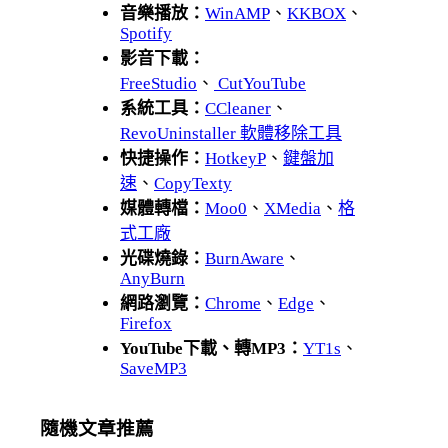
音樂播放：
WinAMP
、
KKBOX
、
Spotify
影音下載：
FreeStudio
、
CutYouTube
系統工具：
CCleaner
、
RevoUninstaller 軟體移除工具
快捷操作：
HotkeyP
、
鍵盤加
速
、
CopyTexty
媒體轉檔：
Moo0
、
XMedia
、
格
式工廠
光碟燒錄：
BurnAware
、
AnyBurn
網路瀏覽：
Chrome
、
Edge
、
Firefox
YouTube下載、轉MP3：
YT1s
、
SaveMP3
隨機文章推薦