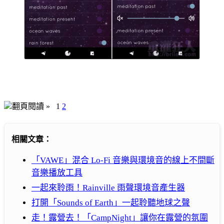
翻頁閱讀 »
1
2
相關文章：
「VAWE」混合 Lo-Fi 音樂與環境音的線上不間斷
音樂播放工具
一起來聆雨！Rainville 雨聲環境音產生器
打開「Sounds of Earth」一起聆聽地球之聲
走！露營去！「CampNight」讓你在露營的氛圍