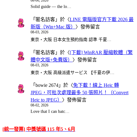
08-06, 2026
Solid guide — the lo…
「
匿名訪客
」於〈
LINE 電腦版官方下載 2026 最
新版（Win+Mac 版）
〉發佈留言
08-03, 2026
東京・大阪 日本女生預約指南 認準 千夏…
「
匿名訪客
」於〈
[下載] WinRAR 壓縮軟體（繁
體中文版+免費版）
〉發佈留言
08-03, 2026
東京・大阪 高級派遣サービス 【千夏の伊…
「
bowie 2674
」於〈
免下載！線上 Heic 轉
JPEG，可批次處理最多 50 張照片！（Convert
Heic to JPEG）
〉發佈留言
08-02, 2026
Love that I can batc…
[統一發票] 中獎號碼 115 年5、6月