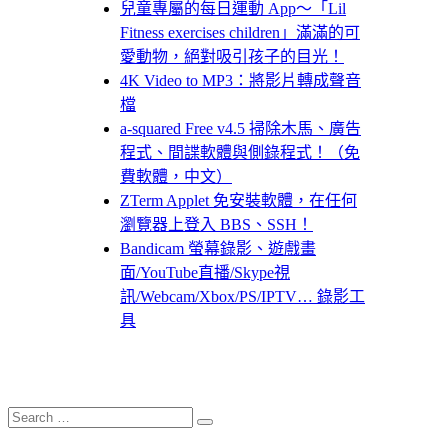
兒童專屬的每日運動 App～「Lil
Fitness exercises children」滿滿的可
愛動物，絕對吸引孩子的目光！
4K Video to MP3：將影片轉成聲音
檔
a-squared Free v4.5 掃除木馬、廣告
程式、間諜軟體與側錄程式！（免
費軟體，中文）
ZTerm Applet 免安裝軟體，在任何
瀏覽器上登入 BBS、SSH！
Bandicam 螢幕錄影、遊戲畫
面/YouTube直播/Skype視
訊/Webcam/Xbox/PS/IPTV… 錄影工
具
Search
Search
for: