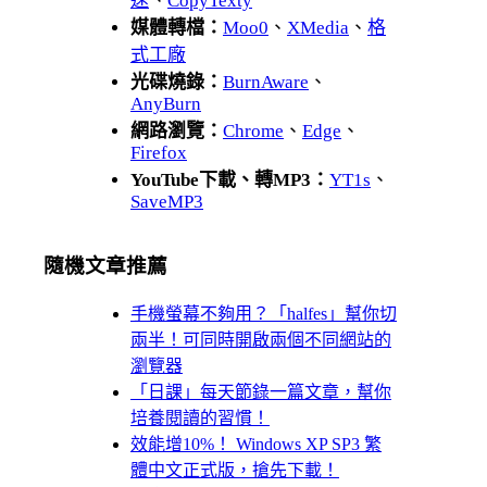
速
、
CopyTexty
媒體轉檔：
Moo0
、
XMedia
、
格
式工廠
光碟燒錄：
BurnAware
、
AnyBurn
網路瀏覽：
Chrome
、
Edge
、
Firefox
YouTube下載、轉MP3：
YT1s
、
SaveMP3
隨機文章推薦
手機螢幕不夠用？「halfes」幫你切
兩半！可同時開啟兩個不同網站的
瀏覽器
「日課」每天節錄一篇文章，幫你
培養閱讀的習慣！
效能增10%！ Windows XP SP3 繁
體中文正式版，搶先下載！