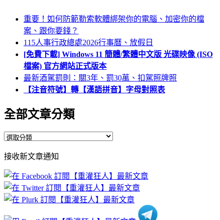
重要！如何防範勒索軟體綁架你的電腦、加密你的檔
案、跟你要錢？
115人事行政總處2026行事曆、放假日
[免費下載] Windows 11 簡體/繁體中文版 光碟映像 (ISO
檔案) 官方網站正式版本
最新酒駕罰則：關3年、罰30萬、扣駕照牌照
【注音符號】轉【漢語拼音】字母對照表
全部文章分類
全
部
接收新文章通知
文
章
分
類