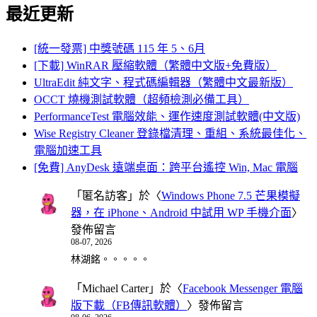
最近更新
[統一發票] 中獎號碼 115 年 5、6月
[下載] WinRAR 壓縮軟體（繁體中文版+免費版）
UltraEdit 純文字、程式碼編輯器（繁體中文最新版）
OCCT 燒機測試軟體（超頻檢測必備工具）
PerformanceTest 電腦效能、運作速度測試軟體(中文版)
Wise Registry Cleaner 登錄檔清理、重組、系統最佳化、
電腦加速工具
[免費] AnyDesk 遠端桌面：跨平台遙控 Win, Mac 電腦
「
匿名訪客
」於〈
Windows Phone 7.5 芒果模擬
器，在 iPhone、Android 中試用 WP 手機介面
〉
發佈留言
08-07, 2026
林湖銘。。。。。
「
Michael Carter
」於〈
Facebook Messenger 電腦
版下載（FB傳訊軟體）
〉發佈留言