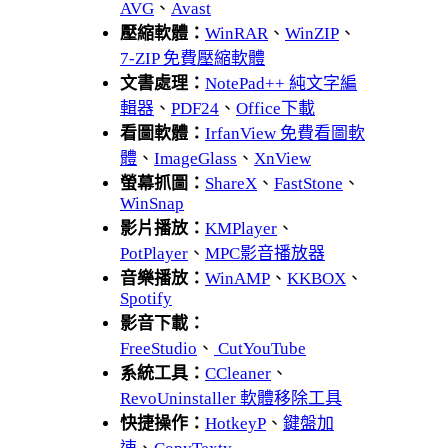
AVG
、
Avast
壓縮軟體：
WinRAR
、
WinZIP
、
7-ZIP 免費壓縮軟體
文書處理：
NotePad++ 純文字編
輯器
、
PDF24
、
Office下載
看圖軟體：
IrfanView 免費看圖軟
體
、
ImageGlass
、
XnView
螢幕抓圖：
ShareX
、
FastStone
、
WinSnap
影片播放：
KMPlayer
、
PotPlayer
、
MPC影音播放器
音樂播放：
WinAMP
、
KKBOX
、
Spotify
影音下載：
FreeStudio
、
CutYouTube
系統工具：
CCleaner
、
RevoUninstaller 軟體移除工具
快捷操作：
HotkeyP
、
鍵盤加