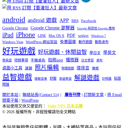
android
android 遊戲
APP
BBS
Facebook
Google Chrome 瀏覽器
Google Chrome
Google 與其他 Google 應用
iPhone
iPad
PDF
widget
LINE
Mac OS X
Windows 7
免費圖庫
Windows Vista
WordPress 網站架設
動作遊戲
動態桌布
好玩遊戲
好玩遊戲、休閒益智
學英文
學日文
播放器
拍照app
待辦事項
手機桌布
學英語
日文學習
桌布
照片編輯
桌面小工具
環境音
濾鏡
療癒
物理遊戲
益智遊戲
解謎遊戲
舒壓
貼圖
計時器
睡眠音樂
英語學習
鬧鐘
關於本站
|
聯絡站長(Contact Us)
|
廣告刊登
|
訂閱新文章
/
用 Email
閱電子報
|
WordPress
本站使用又快又便宜的：
Vultr VPS 日本主機
© 2026 版權所有，非經授權請勿全文轉貼
本站並無銷售任何軟體、光碟、大補帖等商品，本站與任何