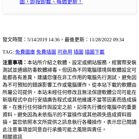
圖，即按即載、每週更新！
發文時間：5/14/2019 14:36，最後更新：11/28/2022 09:34
TAG:
免費圖庫
免費插圖
可商用
插圖
插圖下載
注意事項：
本站所介紹之軟體、設定或網站服務，經實際安裝
測試並通過防毒軟體掃毒。但因為不同電腦環境與軟體設定可
能都各有差異，建議您僅在非工作用的電腦先行測試，避免因
為不可預知的錯誤影響工作或電腦運作。從本站下載的軟體由
所屬公司提供，本站未經任何修改且無法保證軟體公司可能在
新版程式中自行安插廣告程式或其他維護不當等因素而造成損
害。在進行任何操作與設定之前，記得先行備份電腦中的重要
資料，避免因為未依指示的不當操作或其他疏失造成資料毀
損。當您依照本文所提供之訊息執行各種操作，表示您已閱讀
此注意事項並同意自行承擔可能之風險與責任。
相關資訊