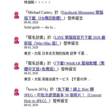
林湖銘。。。。。
「
Michael Carter
」於〈
Facebook Messenger 電腦
版下載（FB傳訊軟體）
〉發佈留言
08-06, 2026
Solid guide — the lo…
「
匿名訪客
」於〈
LINE 電腦版官方下載 2026 最
新版（Win+Mac 版）
〉發佈留言
08-03, 2026
東京・大阪 日本女生預約指南 認準 千夏…
「
匿名訪客
」於〈
[下載] WinRAR 壓縮軟體（繁
體中文版+免費版）
〉發佈留言
08-03, 2026
東京・大阪 高級派遣サービス 【千夏の伊…
「
bowie 2674
」於〈
免下載！線上 Heic 轉
JPEG，可批次處理最多 50 張照片！（Convert
Heic to JPEG）
〉發佈留言
08-02, 2026