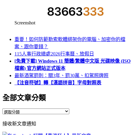
Screenshot
重要！如何防範勒索軟體綁架你的電腦、加密你的檔
案、跟你要錢？
115人事行政總處2026行事曆、放假日
[免費下載] Windows 11 簡體/繁體中文版 光碟映像 (ISO
檔案) 官方網站正式版本
最新酒駕罰則：關3年、罰30萬、扣駕照牌照
【注音符號】轉【漢語拼音】字母對照表
全部文章分類
全
部
接收新文章通知
文
章