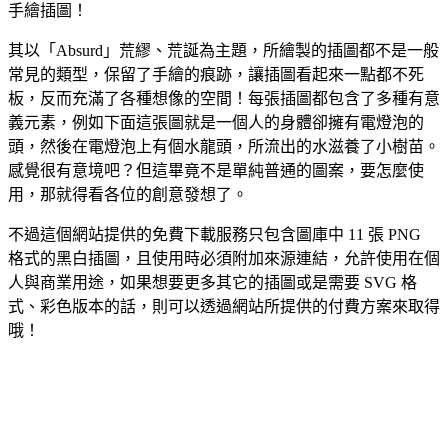
手繪插圖！
其以「Absurd」荒繆、荒誕為主題，所繪製的插圖都不是一般
常見的類型，保留了手繪的痕跡，讓插圖看起來一點都不死
板，反而充滿了各種想像的空間！每張插圖都包含了多種有意
義元素，例如下面這張圖就是一個人的身體卻擁有電燈泡的
頭，然後在電燈泡上有個水龍頭，所流出的水滋養了小樹苗。
感覺很有意境吧？但這畢竟不是單純普通的圖案，要怎麼使
用，那就得看各位的創意發想了。
不過這個網站提供的免費下載服務只包含圖庫中 11 張 PNG
格式的黑白插圖，且使用時必須附加來源連結，允許使用在個
人與商業用途，如果想要更多其它的插圖或是需要 SVG 格
式、彩色版本的話，則可以透過網站所提供的付費方案來取得
哦！