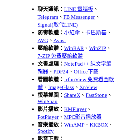
聊天通訊：
LINE 電腦板
、
Telegram
、
FB Messenger
、
Signal(取代LINE)
防毒軟體：
小紅傘
、
卡巴斯基
、
AVG
、
Avast
壓縮軟體：
WinRAR
、
WinZIP
、
7-ZIP 免費壓縮軟體
文書處理：
NotePad++ 純文字編
輯器
、
PDF24
、
Office下載
看圖軟體：
IrfanView 免費看圖軟
體
、
ImageGlass
、
XnView
螢幕抓圖：
ShareX
、
FastStone
、
WinSnap
影片播放：
KMPlayer
、
PotPlayer
、
MPC影音播放器
音樂播放：
WinAMP
、
KKBOX
、
Spotify
影音下載：