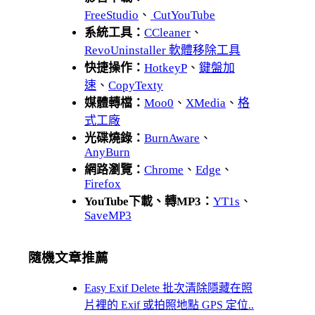
FreeStudio
、
CutYouTube
系統工具：
CCleaner
、
RevoUninstaller 軟體移除工具
快捷操作：
HotkeyP
、
鍵盤加
速
、
CopyTexty
媒體轉檔：
Moo0
、
XMedia
、
格
式工廠
光碟燒錄：
BurnAware
、
AnyBurn
網路瀏覽：
Chrome
、
Edge
、
Firefox
YouTube下載、轉MP3：
YT1s
、
SaveMP3
隨機文章推薦
Easy Exif Delete 批次清除隱藏在照
片裡的 Exif 或拍照地點 GPS 定位..