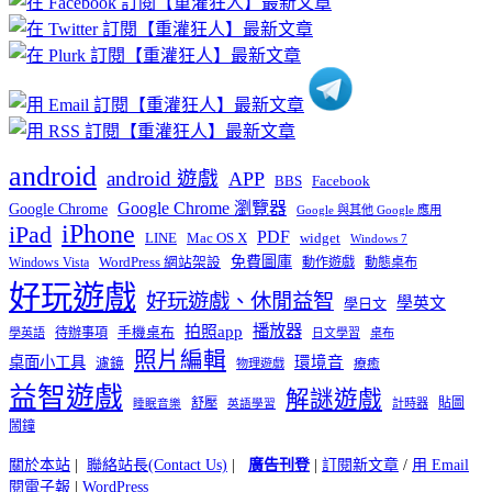
分
類
android
android 遊戲
APP
BBS
Facebook
Google Chrome 瀏覽器
Google Chrome
Google 與其他 Google 應用
iPhone
iPad
PDF
widget
LINE
Mac OS X
Windows 7
免費圖庫
Windows Vista
WordPress 網站架設
動作遊戲
動態桌布
好玩遊戲
好玩遊戲、休閒益智
學英文
學日文
播放器
拍照app
待辦事項
手機桌布
學英語
日文學習
桌布
照片編輯
桌面小工具
環境音
濾鏡
療癒
物理遊戲
益智遊戲
解謎遊戲
舒壓
貼圖
計時器
睡眠音樂
英語學習
鬧鐘
關於本站
|
聯絡站長(Contact Us)
|
廣告刊登
|
訂閱新文章
/
用 Email
閱電子報
|
WordPress