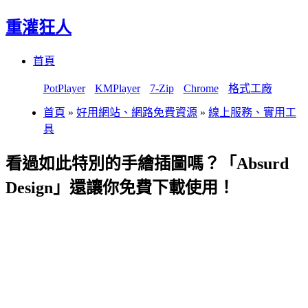
重灌狂人
Menu
Skip
首頁
to
content
PotPlayer
KMPlayer
7-Zip
Chrome
格式工廠
首頁
»
好用網站、網路免費資源
»
線上服務、實用工
具
看過如此特別的手繪插圖嗎？「Absurd
Design」還讓你免費下載使用！