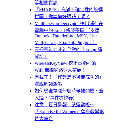
等相關資訊
「SHAPES」充滿不確定性的旋轉
拼圖，你準備好眼花了嗎？
MailPasswordDecryptor 挖出儲存在
電腦中的 Email 帳號密碼 （支援
Outlook, Thunderbird, MSN, Live
Mail, GTalk, Foxmail, Pidgin…）
有通靈能力才能全對的「Emoji-猜
成語」
WirelessKeyView 挖出電腦裡的
WiFi 無線網路登入密碼！
有我在！「作弊是不可能成功的」
逃脫解謎遊戲
如何檢查電腦什麼時候被開機、登
入過？(事件檢視器)
注意！夏日警報！該運動啦～
「Exercise for Women」健身教學影
片大集合